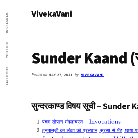
Additional
Skip
Skip
VivekaVani
to
to
menu
INSTAGRAM
main
primary
Voice
content
sidebar
of
Vivekananda
YOUTUBE
Sunder Kaand (सु
FACEBOOK
Posted on
MAY 27, 2011
by
VIVEKAVANI
सुन्दरकाण्ड विषय सूची – Sunder
पंचम सोपान-मंगलाचरण – Invocations
हनुमान्‌जी का लंका को प्रस्थान, सुरसा से भेंट, 