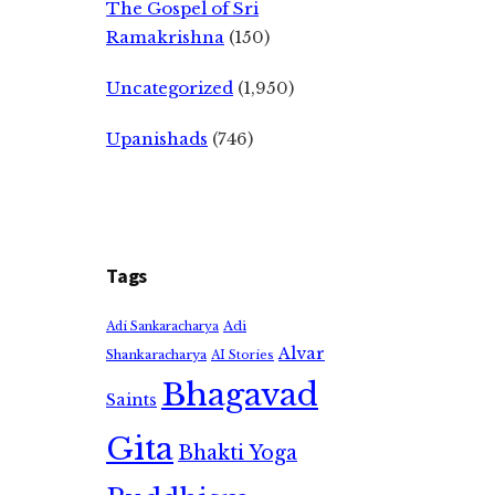
The Gospel of Sri
Ramakrishna
(150)
Uncategorized
(1,950)
Upanishads
(746)
Tags
Adi
Adi Sankaracharya
Alvar
Shankaracharya
AI Stories
Bhagavad
Saints
Gita
Bhakti Yoga