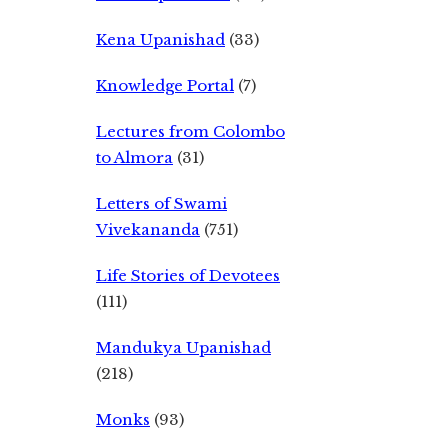
Kena Upanishad
(33)
Knowledge Portal
(7)
Lectures from Colombo
to Almora
(31)
Letters of Swami
Vivekananda
(751)
Life Stories of Devotees
(111)
Mandukya Upanishad
(218)
Monks
(93)