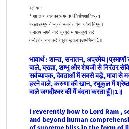
श्लोक :
* शान्तं शाश्वतमप्रमेयमनघं निर्वाणशान्तिप्रदं
ब्रह्माशम्भुफणीन्द्रसेव्यमनिशं वेदान्तवेद्यं विभुम्‌।
रामाख्यं जगदीश्वरं सुरगुरुं मायामनुष्यं हरिं
वन्देऽहं करुणाकरं रघुवरं भूपालचूडामणिम्‌॥1॥
भावार्थ : शान्त, सनातन, अप्रमेय (प्रमाणों से
वाले, ब्रह्मा, शम्भु और शेषजी से निरंतर सेवित
सर्वव्यापक, देवताओं में सबसे बड़े, माया से म
हरने वाले, करुणा की खान, रघुकुल में श्रे
वाले जगदीश्वर की मैं वंदना करता हूँ॥1॥
I reverently bow to Lord Ram , s
and beyond human comprehension
of supreme bliss in the form of l