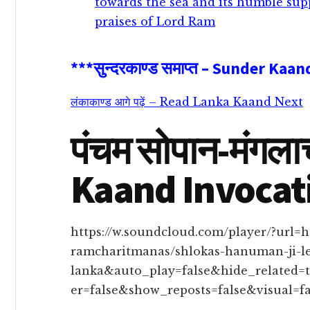
towards the sea and its humble supp
praises of Lord Ram
***सुन्दरकाण्ड समाप्त – Sunder Kaa
लंकाकाण्ड आगे पढ़ें – Read Lanka Kaand Next
पंचम सोपान-मंगल
Kaand Invocat
https://w.soundcloud.com/player/?url=h
ramcharitmanas/shlokas-hanuman-ji-le
lanka&auto_play=false&hide_related
er=false&show_reposts=false&visual=fa