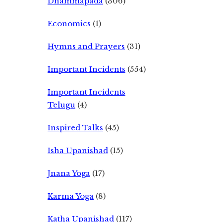
Dhammapada
(306)
Economics
(1)
Hymns and Prayers
(31)
Important Incidents
(554)
Important Incidents
Telugu
(4)
Inspired Talks
(45)
Isha Upanishad
(15)
Jnana Yoga
(17)
Karma Yoga
(8)
Katha Upanishad
(117)