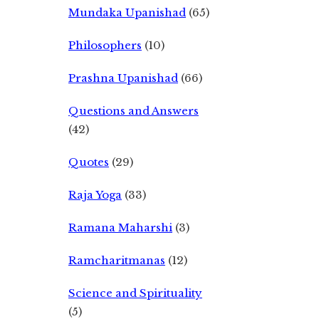
Mundaka Upanishad
(65)
Philosophers
(10)
Prashna Upanishad
(66)
Questions and Answers
(42)
Quotes
(29)
Raja Yoga
(33)
Ramana Maharshi
(3)
Ramcharitmanas
(12)
Science and Spirituality
(5)