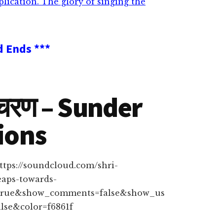
lication. The glory of singing the
nd Ends ***
ाचरण – Sunder
ions
ttps://soundcloud.com/shri-
aps-towards-
=true&show_comments=false&show_us
lse&color=f6861f