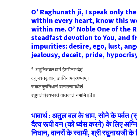
O’ Raghunath ji, I speak only th
within every heart, know this we
within me. O’ Noble One of the 
steadfast devotion to You, and f
impurities: desire, ego, lust, an
jealousy, deceit, pride, hypocris
* अतुलितबलधामं हेमशैलाभदेहं
दनुजवनकृशानुं ज्ञानिनामग्रगण्यम्‌।
सकलगुणनिधानं वानराणामधीशं
रघुपतिप्रियभक्तं वातजातं नमामि॥3॥
भावार्थ : अतुल बल के धाम, सोने के पर्वत (स
दैत्य रूपी वन (को ध्वंस करने) के लिए अग्नि रू
निधान, वानरों के स्वामी, श्री रघुनाथजी के प