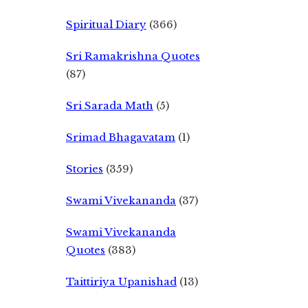
Spiritual Diary
(366)
Sri Ramakrishna Quotes
(87)
Sri Sarada Math
(5)
Srimad Bhagavatam
(1)
Stories
(359)
Swami Vivekananda
(37)
Swami Vivekananda
Quotes
(383)
Taittiriya Upanishad
(13)