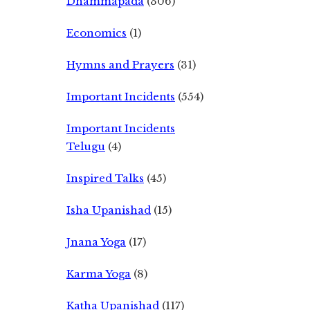
Dhammapada
(306)
Economics
(1)
Hymns and Prayers
(31)
Important Incidents
(554)
Important Incidents
Telugu
(4)
Inspired Talks
(45)
Isha Upanishad
(15)
Jnana Yoga
(17)
Karma Yoga
(8)
Katha Upanishad
(117)