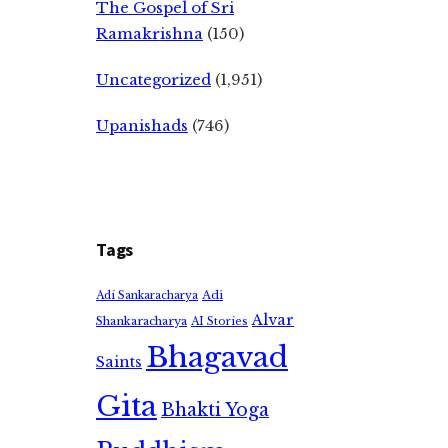
The Gospel of Sri
Ramakrishna
(150)
Uncategorized
(1,951)
Upanishads
(746)
Tags
Adi
Adi Sankaracharya
Alvar
Shankaracharya
AI Stories
Bhagavad
Saints
Gita
Bhakti Yoga