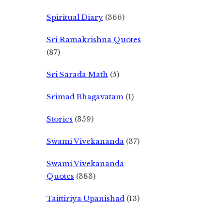
Spiritual Diary
(366)
Sri Ramakrishna Quotes
(87)
Sri Sarada Math
(5)
Srimad Bhagavatam
(1)
Stories
(359)
Swami Vivekananda
(37)
Swami Vivekananda
Quotes
(383)
Taittiriya Upanishad
(13)