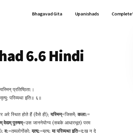
Bhagavad Gita
Upanishads
Complete
had 6.6 Hindi
्मिन् प्रतिष्ठिता:।
वो मृत्यु: परिव्यथा इति॥ ६॥
 अरे स्थित होते हैं (वैसे ही);
यस्मिन्=
जिसमें;
कला:=
म् वेद्यम् पुरुषम्=
उस जाननेयोग्य (सबके आधारभूत) परम
!);
व:=
तुमलोगोंको;
मृत्यु:=
मृत्यु;
मा परिव्यथा इति=
दु:ख न दे