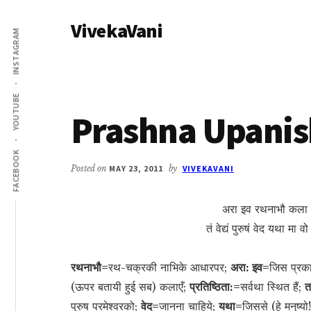
Additional
Skip
Skip
VivekaVani
to
to
menu
INSTAGRAM
main
primary
Voice
content
sidebar
of
Vivekananda
YOUTUBE
Prashna Upanis
FACEBOOK
Posted on
MAY 23, 2011
by
VIVEKAVANI
अरा इव रथनाभौ कला यस
तं वेद्यं पुरुषं वेद यथा मा 
रथनाभौ=
रथ-चक्रकी नाभिके आधारपर;
अरा: इव=
जिस प्रकार
(ऊपर बतायी हुई सब) कलाएँ;
प्रतिष्ठिता:=
सर्वथा स्थित हैं;
त
पुरुष परमेश्वरको;
वेद=
जानना चाहिये;
यथा=
जिससे (हे मनुष्यो