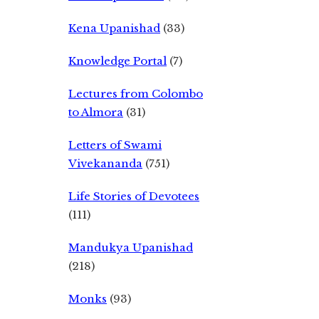
Kena Upanishad
(33)
Knowledge Portal
(7)
Lectures from Colombo
to Almora
(31)
Letters of Swami
Vivekananda
(751)
Life Stories of Devotees
(111)
Mandukya Upanishad
(218)
Monks
(93)