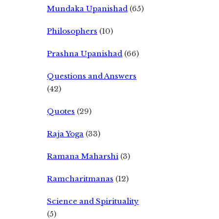
Mundaka Upanishad
(65)
Philosophers
(10)
Prashna Upanishad
(66)
Questions and Answers
(42)
Quotes
(29)
Raja Yoga
(33)
Ramana Maharshi
(3)
Ramcharitmanas
(12)
Science and Spirituality
(5)