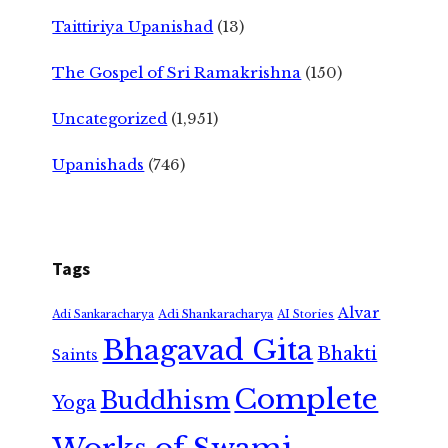
Taittiriya Upanishad
(13)
The Gospel of Sri Ramakrishna
(150)
Uncategorized
(1,951)
Upanishads
(746)
Tags
Alvar
Adi Shankaracharya
Adi Sankaracharya
AI Stories
Bhagavad Gita
Bhakti
Saints
Complete
Buddhism
Yoga