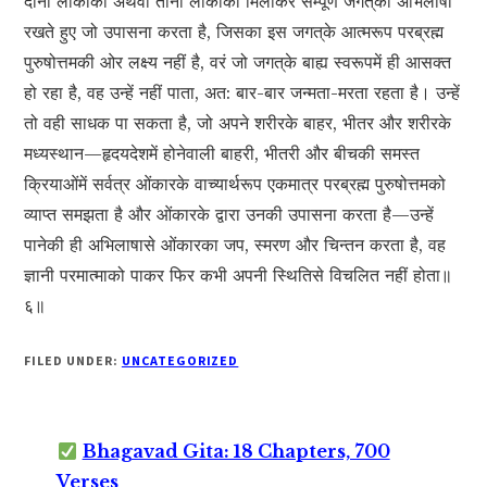
दोनों लोकोंकी अथवा तीनों लोकोंको मिलाकर सम्पूर्ण जगत‍्की अभिलाषा
रखते हुए जो उपासना करता है, जिसका इस जगत‍्के आत्मरूप परब्रह्म
पुरुषोत्तमकी ओर लक्ष्य नहीं है, वरं जो जगत‍्के बाह्य स्वरूपमें ही आसक्त
हो रहा है, वह उन्हें नहीं पाता, अत: बार-बार जन्मता-मरता रहता है। उन्हें
तो वही साधक पा सकता है, जो अपने शरीरके बाहर, भीतर और शरीरके
मध्यस्थान—हृदयदेशमें होनेवाली बाहरी, भीतरी और बीचकी समस्त
क्रियाओंमें सर्वत्र ओंकारके वाच्यार्थरूप एकमात्र परब्रह्म पुरुषोत्तमको
व्याप्त समझता है और ओंकारके द्वारा उनकी उपासना करता है—उन्हें
पानेकी ही अभिलाषासे ओंकारका जप, स्मरण और चिन्तन करता है, वह
ज्ञानी परमात्माको पाकर फिर कभी अपनी स्थितिसे विचलित नहीं होता॥
६॥
FILED UNDER:
UNCATEGORIZED
Bhagavad Gita: 18 Chapters, 700
Verses