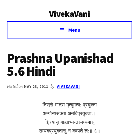
Additional
Skip
Skip
VivekaVani
to
to
menu
main
primary
Voice
content
sidebar
Menu
of
Vivekananda
Prashna Upanishad
5.6 Hindi
Posted on
MAY 23, 2011
by
VIVEKAVANI
तिस्रो मात्रा मृत्युमत्य: प्रयुक्ता
अन्योन्यसक्ता अनविप्रयुक्ता:।
क्रियासु बाह्याभ्यन्तरमध्यमासु
सम्यक्प्रयुक्तासु न कम्पते ज्ञ:॥ ६॥