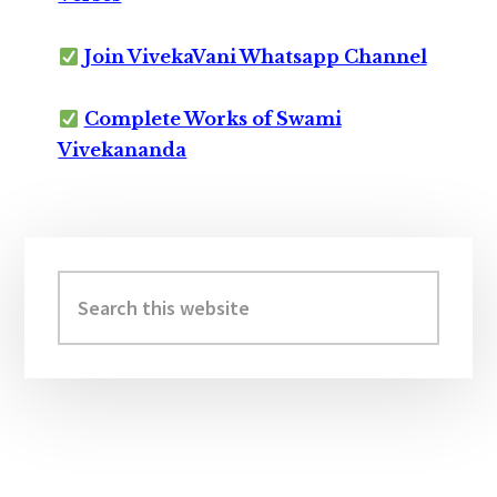
Join VivekaVani Whatsapp Channel
Complete Works of Swami
Vivekananda
Primary
Sidebar
Search
this
website