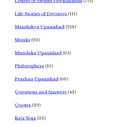
Letters of Swami Vivekananda
(751)
Life Stories of Devotees
(111)
Mandukya Upanishad
(218)
Monks
(93)
Mundaka Upanishad
(65)
Philosophers
(10)
Prashna Upanishad
(66)
Questions and Answers
(42)
Quotes
(29)
Raja Yoga
(33)