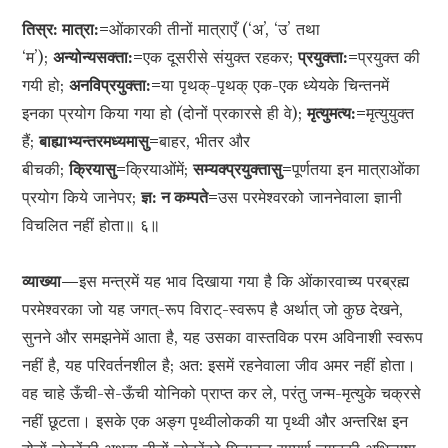
तिस्र: मात्रा:=
ओंकारकी तीनों मात्राएँ (‘अ’, ‘उ’ तथा
‘म’);
अन्योन्यसक्ता:=
एक दूसरीसे संयुक्त रहकर;
प्रयुक्ता:=
प्रयुक्त की
गयी हो;
अनविप्रयुक्ता:=
या पृथक्-पृथक् एक-एक ध्येयके चिन्तनमें
इनका प्रयोग किया गया हो (दोनों प्रकारसे ही वे);
मृत्युमत्य:=
मृत्युयुक्त
हैं;
बाह्याभ्यन्तरमध्यमासु=
बाहर, भीतर और
बीचकी;
क्रियासु=
क्रियाओंमें;
सम्यक्प्रयुक्तासु=
पूर्णतया इन मात्राओंका
प्रयोग किये जानेपर;
ज्ञ: न कम्पते=
उस परमेश्वरको जाननेवाला ज्ञानी
विचलित नहीं होता॥ ६॥
व्याख्या—
इस मन्त्रमें यह भाव दिखाया गया है कि ओंकारवाच्य परब्रह्म
परमेश्वरका जो यह जगत्-रूप विराट्-स्वरूप है अर्थात् जो कुछ देखने,
सुनने और समझनेमें आता है, यह उसका वास्तविक परम अविनाशी स्वरूप
नहीं है, यह परिवर्तनशील है; अत: इसमें रहनेवाला जीव अमर नहीं होता।
वह चाहे ऊँची-से-ऊँची योनिको प्राप्त कर ले, परंतु जन्म-मृत्युके चक्रसे
नहीं छूटता। इसके एक अङ्ग पृथ्वीलोककी या पृथ्वी और अन्तरिक्ष इन