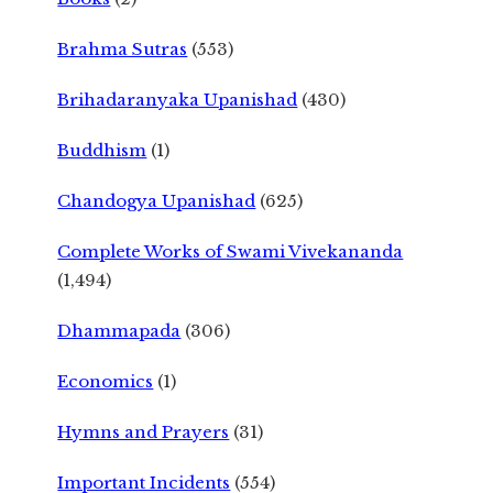
Brahma Sutras
(553)
Brihadaranyaka Upanishad
(430)
Buddhism
(1)
Chandogya Upanishad
(625)
Complete Works of Swami Vivekananda
(1,494)
Dhammapada
(306)
Economics
(1)
Hymns and Prayers
(31)
Important Incidents
(554)