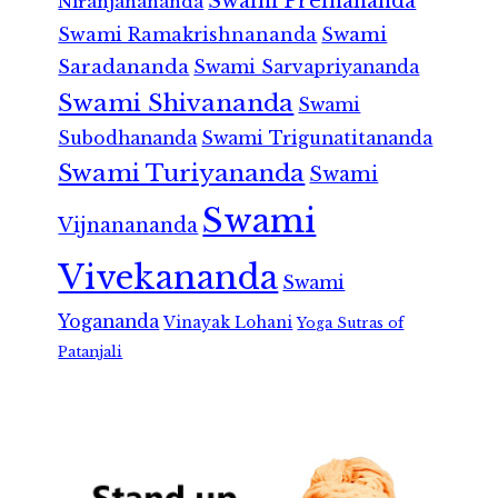
Swami Premananda
Niranjanananda
Swami Ramakrishnananda
Swami
Saradananda
Swami Sarvapriyananda
Swami Shivananda
Swami
Subodhananda
Swami Trigunatitananda
Swami Turiyananda
Swami
Swami
Vijnanananda
Vivekananda
Swami
Yogananda
Vinayak Lohani
Yoga Sutras of
Patanjali