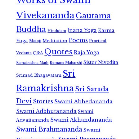
Works of Swami
Vivekananda
Gautama
Buddha
Jnana Yoga
Karma
Hinduism
Poems
Yoga
Meditation
Mataji
Practical
Quotes
Raja Yoga
Vedanta
Q&A
Sister Nivedita
Ramana Maharshi
Ramakrishna Math
Sri
Srimad Bhagavatam
Ramakrishna
Sri Sarada
Devi
Stories
Swami Abhedananda
Swami Adbhutananda
Swami
Swami Akhandananda
Advaitananda
Swami Brahmananda
Swami