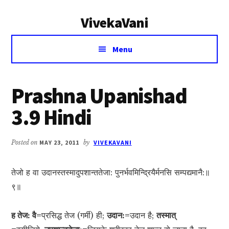
Additional
Skip
Skip
VivekaVani
to
to
menu
main
primary
Voice
content
sidebar
Menu
of
Vivekananda
Prashna Upanishad
3.9 Hindi
Posted on
MAY 23, 2011
by
VIVEKAVANI
तेजो ह वा उदानस्तस्मादुपशान्ततेजा: पुनर्भवमिन्द्रियैर्मनसि सम्पद्यमानै:॥
९॥
ह तेज: वै=
प्रसिद्ध तेज (गर्मी) ही;
उदान:=
उदान है;
तस्मात्