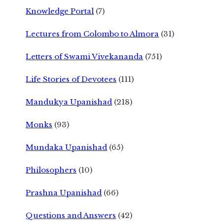
Knowledge Portal
(7)
Lectures from Colombo to Almora
(31)
Letters of Swami Vivekananda
(751)
Life Stories of Devotees
(111)
Mandukya Upanishad
(218)
Monks
(93)
Mundaka Upanishad
(65)
Philosophers
(10)
Prashna Upanishad
(66)
Questions and Answers
(42)