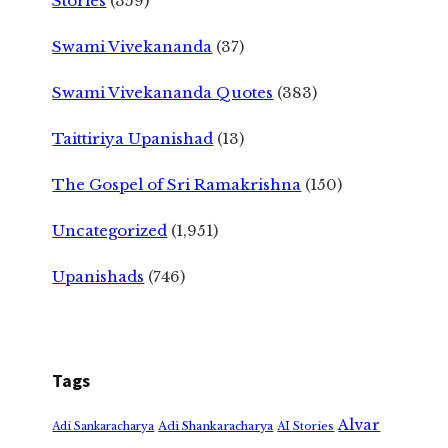
Stories
(359)
Swami Vivekananda
(37)
Swami Vivekananda Quotes
(383)
Taittiriya Upanishad
(13)
The Gospel of Sri Ramakrishna
(150)
Uncategorized
(1,951)
Upanishads
(746)
Tags
Alvar
Adi Shankaracharya
Adi Sankaracharya
AI Stories