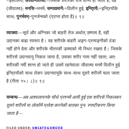
=
इसीलिये;
उपशान्ततेजा:=
जिसके शरीरका तेज शान्त हो जाता है, वह
(जीवात्मा);
मनसि=
मनमें;
सम्पद्यमानै:=
विलीन हुई;
इन्द्रियै:=
इन्द्रियोंके
साथ;
पुनर्भवम्=
पुनर्जन्मको (प्राप्त होता है)॥ ९॥
व्याख्या—
सूर्य और अग्निका जो बाहरी तेज अर्थात् उष्णत्व है, वही
उदानका बाह्य स्वरूप है। वह शरीरके बाहरी अङ्ग-प्रत्यङ्गोंको ठंडा
नहीं होने देता और शरीरके भीतरकी ऊष्माको भी स्थिर रखता है। जिसके
शरीरसे उदानवायु निकल जाता है, उसका शरीर गरम नहीं रहता; अत:
शरीरकी गर्मी शान्त हो जाते ही उसमें रहनेवाला जीवात्मा मनमें विलीन हुई
इन्द्रियोंको साथ लेकर उदानवायुके साथ-साथ दूसरे शरीरमें चला जाता
है (गीता १५। ८)॥ ९॥
सम्बन्ध—
अब आश्वलायनके चौथे प्रश्नमें आयी हुई एक शरीरसे निकलकर
दूसरे शरीरमें या लोकोंमें प्रवेश करनेकी बातका पुन: स्पष्टीकरण किया
जाता है—
FILED UNDER:
UNCATEGORIZED