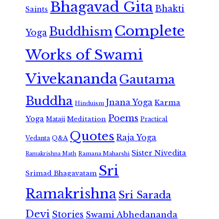
Bhagavad Gita
Bhakti
Saints
Complete
Buddhism
Yoga
Works of Swami
Vivekananda
Gautama
Buddha
Jnana Yoga
Karma
Hinduism
Poems
Yoga
Meditation
Mataji
Practical
Quotes
Raja Yoga
Vedanta
Q&A
Sister Nivedita
Ramana Maharshi
Ramakrishna Math
Sri
Srimad Bhagavatam
Ramakrishna
Sri Sarada
Devi
Stories
Swami Abhedananda