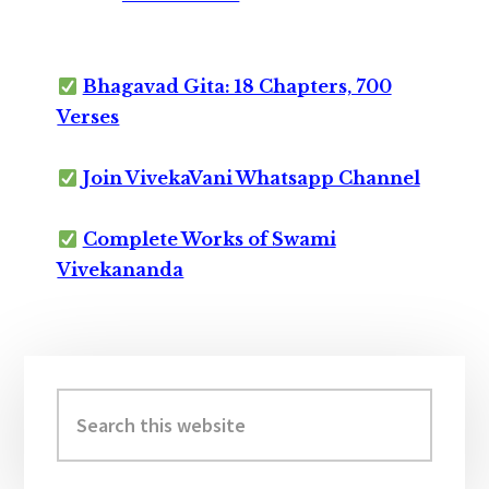
Bhagavad Gita: 18 Chapters, 700
Verses
Join VivekaVani Whatsapp Channel
Complete Works of Swami
Vivekananda
Primary
Sidebar
Search
this
website