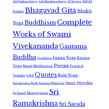
Alvar
Adi Shankaracharya
Adi Sankaracharya
AI Stories
Bhagavad Gita
Bhakti
Saints
Complete
Buddhism
Yoga
Works of Swami
Vivekananda
Gautama
Buddha
Jnana Yoga
Karma
Hinduism
Poems
Yoga
Meditation
Mataji
Practical
Quotes
Raja Yoga
Vedanta
Q&A
Sister Nivedita
Ramana Maharshi
Ramakrishna Math
Sri
Srimad Bhagavatam
Ramakrishna
Sri Sarada