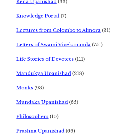
Kena Upanishad
(33)
Knowledge Portal
(7)
Lectures from Colombo to Almora
(31)
Letters of Swami Vivekananda
(751)
Life Stories of Devotees
(111)
Mandukya Upanishad
(218)
Monks
(93)
Mundaka Upanishad
(65)
Philosophers
(10)
Prashna Upanishad
(66)