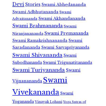
Devi
Stories
Swami Abhedananda
Swami Adbhutananda
Swami
Swami Akhandananda
Advaitananda
Swami Brahmananda
Swami
Swami Premananda
Niranjanananda
Swami Ramakrishnananda
Swami
Saradananda
Swami Sarvapriyananda
Swami Shivananda
Swami
Subodhananda
Swami Trigunatitananda
Swami Turiyananda
Swami
Swami
Vijnanananda
Vivekananda
Swami
Yogananda
Vinayak Lohani
Yoga Sutras of