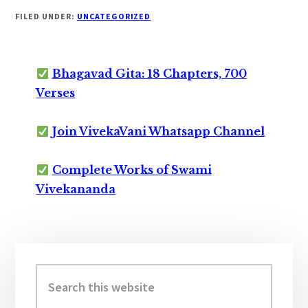
FILED UNDER:
UNCATEGORIZED
Bhagavad Gita: 18 Chapters, 700
Verses
Join VivekaVani Whatsapp Channel
Complete Works of Swami
Vivekananda
Primary
Sidebar
Search
this
website