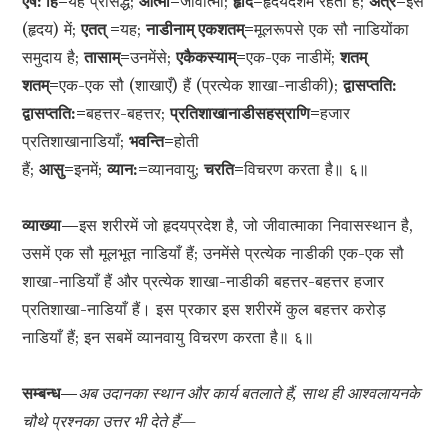
एष: हि=
यह प्रसिद्ध;
आत्मा=
जीवात्मा;
हृदि=
हृदयदेशमें रहता है;
अत्र=
इस
(हृदय) में;
एतत् =
यह;
नाडीनाम् एकशतम्=
मूलरूपसे एक सौ नाडियोंका
समुदाय है;
तासाम्=
उनमेंसे;
एकैकस्याम्=
एक-एक नाडीमें;
शतम्
शतम्=
एक-एक सौ (शाखाएँ) हैं (प्रत्येक शाखा-नाडीकी);
द्वासप्तति:
द्वासप्तति:=
बहत्तर-बहत्तर;
प्रतिशाखानाडीसहस्राणि=
हजार
प्रतिशाखानाडियाँ;
भवन्ति=
होती
हैं;
आसु=
इनमें;
व्यान:=
व्यानवायु;
चरति=
विचरण करता है॥ ६॥
व्याख्या—
इस शरीरमें जो हृदयप्रदेश है, जो जीवात्माका निवासस्थान है,
उसमें एक सौ मूलभूत नाडियाँ हैं; उनमेंसे प्रत्येक नाडीकी एक-एक सौ
शाखा-नाडियाँ हैं और प्रत्येक शाखा-नाडीकी बहत्तर-बहत्तर हजार
प्रतिशाखा-नाडियाँ हैं। इस प्रकार इस शरीरमें कुल बहत्तर करोड़
नाडियाँ हैं; इन सबमें व्यानवायु विचरण करता है॥ ६॥
सम्बन्ध—
अब उदानका स्थान और कार्य बतलाते हैं, साथ ही आश्वलायनके
चौथे प्रश्नका उत्तर भी देते हैं—