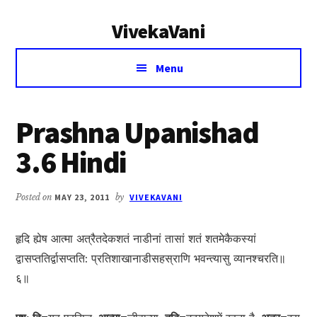
Additional
Skip
Skip
VivekaVani
to
to
menu
main
primary
Voice
content
sidebar
Menu
of
Vivekananda
Prashna Upanishad
3.6 Hindi
Posted on
MAY 23, 2011
by
VIVEKAVANI
हृदि ह्येष आत्मा अत्रैतदेकशतं नाडीनां तासां शतं शतमेकैकस्यां
द्वासप्ततिर्द्वासप्तति: प्रतिशाखानाडीसहस्राणि भवन्त्यासु व्यानश्चरति॥
६॥