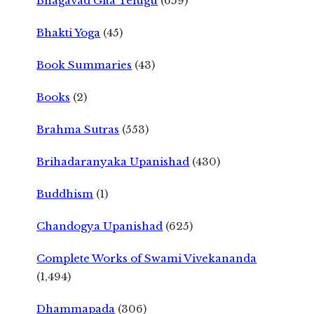
Bhagavad Gita Telugu
(659)
Bhakti Yoga
(45)
Book Summaries
(43)
Books
(2)
Brahma Sutras
(553)
Brihadaranyaka Upanishad
(430)
Buddhism
(1)
Chandogya Upanishad
(625)
Complete Works of Swami Vivekananda
(1,494)
Dhammapada
(306)