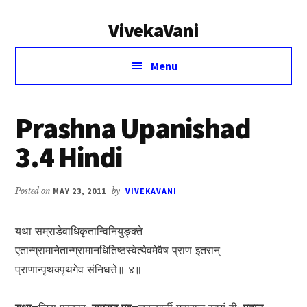
Additional
Skip
Skip
VivekaVani
to
to
menu
main
primary
Voice
content
sidebar
Menu
of
Vivekananda
Prashna Upanishad
3.4 Hindi
Posted on
MAY 23, 2011
by
VIVEKAVANI
यथा सम्राडेवाधिकृतान्विनियुङ्‍‍क्ते
एतान्ग्रामानेतान्ग्रामानधितिष्ठस्वेत्येवमेवैष प्राण इतरान्
प्राणान्पृथक्पृथगेव संनिधत्ते॥ ४॥