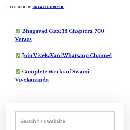
FILED UNDER:
UNCATEGORIZED
Bhagavad Gita: 18 Chapters, 700
Verses
Join VivekaVani Whatsapp Channel
Complete Works of Swami
Vivekananda
Primary
Sidebar
Search
this
website