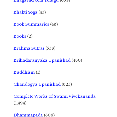
Bhagavad Gita Telugu
(659)
Bhakti Yoga
(45)
Book Summaries
(43)
Books
(2)
Brahma Sutras
(553)
Brihadaranyaka Upanishad
(430)
Buddhism
(1)
Chandogya Upanishad
(625)
Complete Works of Swami Vivekananda
(1,494)
Dhammapada
(306)