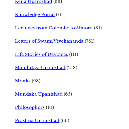
Kena Upanishad
(33)
Knowledge Portal
(7)
Lectures from Colombo to Almora
(31)
Letters of Swami Vivekananda
(751)
Life Stories of Devotees
(111)
Mandukya Upanishad
(218)
Monks
(93)
Mundaka Upanishad
(65)
Philosophers
(10)
Prashna Upanishad
(66)