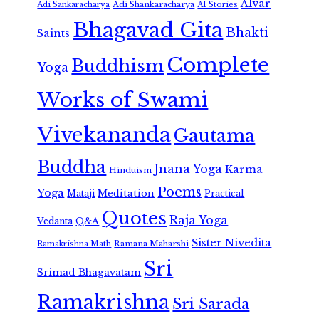
Alvar
Adi Shankaracharya
Adi Sankaracharya
AI Stories
Bhagavad Gita
Bhakti
Saints
Complete
Buddhism
Yoga
Works of Swami
Vivekananda
Gautama
Buddha
Jnana Yoga
Karma
Hinduism
Poems
Yoga
Meditation
Mataji
Practical
Quotes
Raja Yoga
Vedanta
Q&A
Sister Nivedita
Ramana Maharshi
Ramakrishna Math
Sri
Srimad Bhagavatam
Ramakrishna
Sri Sarada