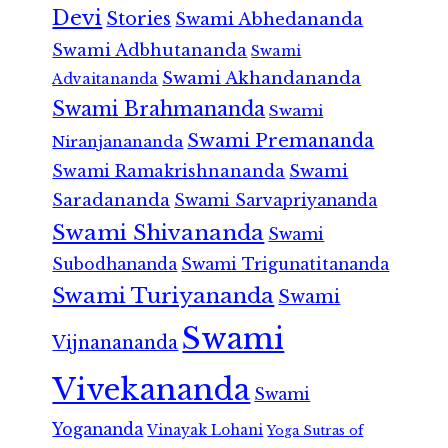
Devi
Stories
Swami Abhedananda
Swami Adbhutananda
Swami
Swami Akhandananda
Advaitananda
Swami Brahmananda
Swami
Swami Premananda
Niranjanananda
Swami Ramakrishnananda
Swami
Saradananda
Swami Sarvapriyananda
Swami Shivananda
Swami
Subodhananda
Swami Trigunatitananda
Swami Turiyananda
Swami
Swami
Vijnanananda
Vivekananda
Swami
Yogananda
Vinayak Lohani
Yoga Sutras of