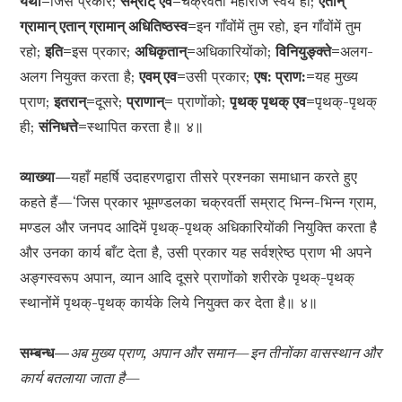
यथा=
जिस प्रकार;
सम्राट् एव=
चक्रवर्ती महाराज स्वयं ही;
एतान्
ग्रामान् एतान् ग्रामान् अधितिष्ठस्व=
इन गाँवोंमें तुम रहो, इन गाँवोंमें तुम
रहो;
इति=
इस प्रकार;
अधिकृतान्=
अधिकारियोंको;
विनियुङ्‍‍क्ते=
अलग-
अलग नियुक्त करता है;
एवम् एव=
उसी प्रकार;
एष: प्राण:=
यह मुख्य
प्राण;
इतरान्=
दूसरे;
प्राणान्=
प्राणोंको;
पृथक् पृथक् एव=
पृथक्-पृथक्
ही;
संनिधत्ते=
स्थापित करता है॥ ४॥
व्याख्या—
यहाँ महर्षि उदाहरणद्वारा तीसरे प्रश्नका समाधान करते हुए
कहते हैं—‘जिस प्रकार भूमण्डलका चक्रवर्ती सम्राट् भिन्न-भिन्न ग्राम,
मण्डल और जनपद आदिमें पृथक्-पृथक् अधिकारियोंकी नियुक्ति करता है
और उनका कार्य बाँट देता है, उसी प्रकार यह सर्वश्रेष्ठ प्राण भी अपने
अङ्गस्वरूप अपान, व्यान आदि दूसरे प्राणोंको शरीरके पृथक्-पृथक्
स्थानोंमें पृथक्-पृथक् कार्यके लिये नियुक्त कर देता है॥ ४॥
सम्बन्ध—
अब मुख्य प्राण, अपान और समान—इन तीनोंका वासस्थान और
कार्य बतलाया जाता है—