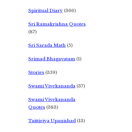
Spiritual Diary
(366)
Sri Ramakrishna Quotes
(87)
Sri Sarada Math
(5)
Srimad Bhagavatam
(1)
Stories
(359)
Swami Vivekananda
(37)
Swami Vivekananda
Quotes
(383)
Taittiriya Upanishad
(13)