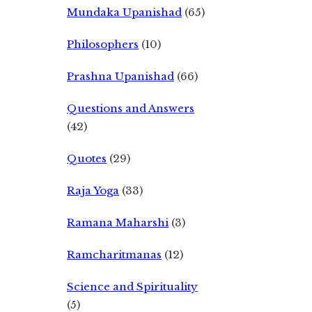
Mundaka Upanishad
(65)
Philosophers
(10)
Prashna Upanishad
(66)
Questions and Answers
(42)
Quotes
(29)
Raja Yoga
(33)
Ramana Maharshi
(3)
Ramcharitmanas
(12)
Science and Spirituality
(5)