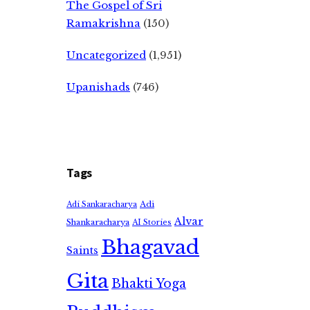
The Gospel of Sri
Ramakrishna
(150)
Uncategorized
(1,951)
Upanishads
(746)
Tags
Adi
Adi Sankaracharya
Alvar
Shankaracharya
AI Stories
Bhagavad
Saints
Gita
Bhakti Yoga