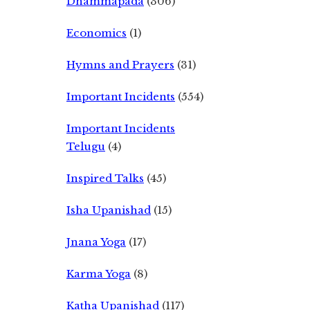
Dhammapada
(306)
Economics
(1)
Hymns and Prayers
(31)
Important Incidents
(554)
Important Incidents
Telugu
(4)
Inspired Talks
(45)
Isha Upanishad
(15)
Jnana Yoga
(17)
Karma Yoga
(8)
Katha Upanishad
(117)