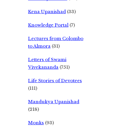
Kena Upanishad
(33)
Knowledge Portal
(7)
Lectures from Colombo
to Almora
(31)
Letters of Swami
Vivekananda
(751)
Life Stories of Devotees
(111)
Mandukya Upanishad
(218)
Monks
(93)