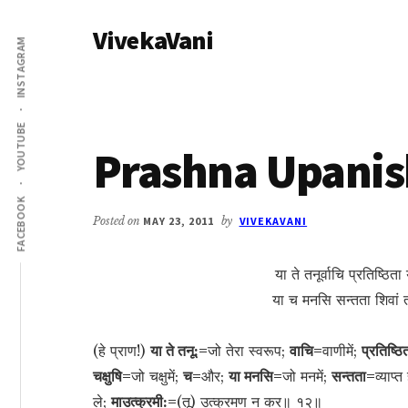
Additional
Skip
Skip
VivekaVani
to
to
menu
INSTAGRAM
main
primary
Voice
content
sidebar
of
Vivekananda
YOUTUBE
Prashna Upanis
FACEBOOK
Posted on
MAY 23, 2011
by
VIVEKAVANI
या ते तनूर्वाचि प्रतिष्ठिता
या च मनसि सन्तता शिवां त
(हे प्राण!)
या ते तनू:=
जो तेरा स्वरूप;
वाचि=
वाणीमें;
प्रतिष्ठि
चक्षुषि=
जो चक्षुमें;
च=
और;
या मनसि=
जो मनमें;
सन्तता=
व्याप्त
ले;
माउत्क्रमी:=
(तू) उत्क्रमण न कर॥ १२॥