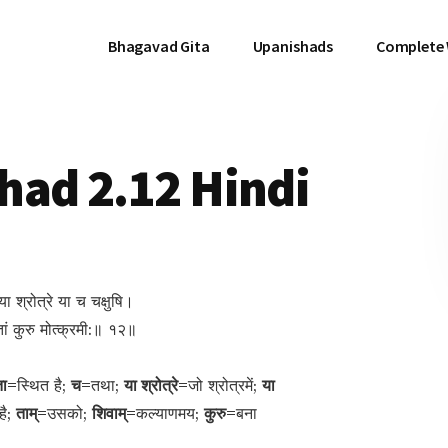
Bhagavad Gita
Upanishads
Complete
had 2.12 Hindi
 या श्रोत्रे या च चक्षुषि।
ां कुरु मोत्क्रमी:॥ १२॥
ता=
स्थित है;
च=
तथा;
या श्रोत्रे=
जो श्रोत्रमें;
या
 है;
ताम्=
उसको;
शिवाम्=
कल्याणमय;
कुरु=
बना