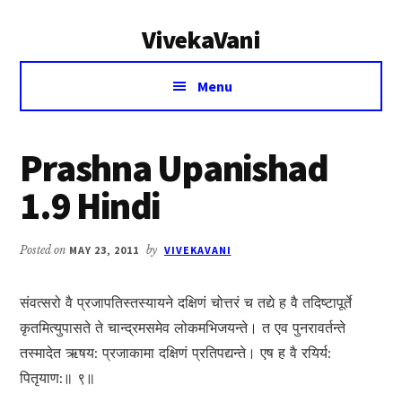
Additional
Skip
Skip
VivekaVani
to
to
menu
main
primary
Voice
content
sidebar
Menu
of
Vivekananda
Prashna Upanishad
1.9 Hindi
Posted on
MAY 23, 2011
by
VIVEKAVANI
संवत्सरो वै प्रजापतिस्तस्यायने दक्षिणं चोत्तरं च तद्ये ह वै तदिष्टापूर्ते
कृतमित्युपासते ते चान्द्रमसमेव लोकमभिजयन्ते। त एव पुनरावर्तन्ते
तस्मादेत ऋषय: प्रजाकामा दक्षिणं प्रतिपद्यन्ते। एष ह वै रयिर्य:
पितृयाण:॥ ९॥