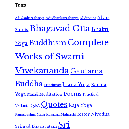
Tags
Alvar
Adi Shankaracharya
Adi Sankaracharya
AI Stories
Bhagavad Gita
Bhakti
Saints
Complete
Buddhism
Yoga
Works of Swami
Vivekananda
Gautama
Buddha
Jnana Yoga
Karma
Hinduism
Poems
Yoga
Meditation
Mataji
Practical
Quotes
Raja Yoga
Vedanta
Q&A
Sister Nivedita
Ramana Maharshi
Ramakrishna Math
Sri
Srimad Bhagavatam