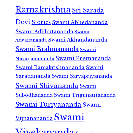
Ramakrishna
Sri Sarada
Devi
Stories
Swami Abhedananda
Swami Adbhutananda
Swami
Swami Akhandananda
Advaitananda
Swami Brahmananda
Swami
Swami Premananda
Niranjanananda
Swami Ramakrishnananda
Swami
Saradananda
Swami Sarvapriyananda
Swami Shivananda
Swami
Subodhananda
Swami Trigunatitananda
Swami Turiyananda
Swami
Swami
Vijnanananda
Vivekananda