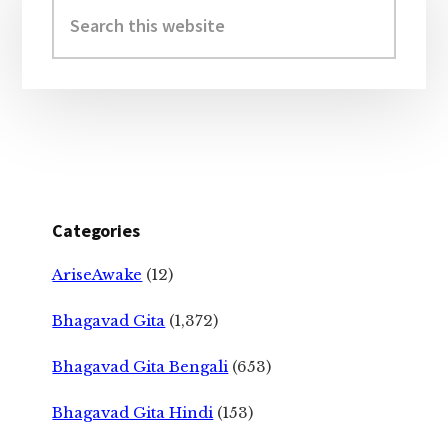
Sidebar
Search
this
website
Categories
AriseAwake
(12)
Bhagavad Gita
(1,372)
Bhagavad Gita Bengali
(653)
Bhagavad Gita Hindi
(153)