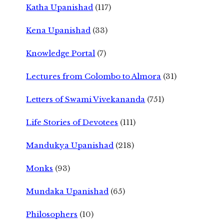
Katha Upanishad
(117)
Kena Upanishad
(33)
Knowledge Portal
(7)
Lectures from Colombo to Almora
(31)
Letters of Swami Vivekananda
(751)
Life Stories of Devotees
(111)
Mandukya Upanishad
(218)
Monks
(93)
Mundaka Upanishad
(65)
Philosophers
(10)