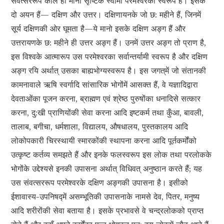
संवत्सररूप काल ही मानो सृष्टिके स्वामी परमेश्वरका स्वरूप है। इसके
दो अयन हैं— दक्षिण और उत्तर। दक्षिणायनके जो छ: महीने हैं, जिनमें
सूर्य दक्षिणकी ओर घूमता है—ये मानो इसके दक्षिण अङ्ग हैं और
उत्तरायणके छ: महीने ही उत्तर अङ्ग हैं। उनमें उत्तर अङ्ग तो प्राण है,
इस विश्वके आत्मारूप उस परमेश्वरका सर्वान्तर्यामी स्वरूप है और दक्षिण
अङ्ग रयि अर्थात् उसका बाह्यभोग्यस्वरूप है। इस जगत‍्में जो संतानकी
कामनावाले ऋषि स्वर्गादि सांसारिक भोगोंमें आसक्त हैं, वे यज्ञादिद्वारा
देवताओंका पूजन करना, ब्राह्मण एवं श्रेष्ठ पुरुषोंका धनादिसे सत्कार
करना, दु:खी प्राणियोंकी सेवा करना आदि इष्टकर्म तथा कुँआ, बावली,
तालाब, बगीचा, धर्मशाला, विद्यालय, औषधालय, पुस्तकालय आदि
लोकोपकारी चिरस्थायी स्मारकोंकी स्थापना करना आदि पूर्तकर्मोंको
उत्कृष्ट कर्तव्य समझते हैं और इनके फलस्वरूप इस लोक तथा परलोकके
भोगोंके उद्देश्यसे इनकी उपासना अर्थात् विधिवत् अनुष्ठान करते हैं; यह
उस संवत्सररूप परमेश्वरके दक्षिण अङ्गकी उपासना है। इसीको
ईशावास्य-उपनिषद्‍में असम्भूतिकी उपासनाके नामसे देव, पितर, मनुष्य
आदि शरीरोंकी सेवा बताया है। इसके प्रभावसे वे चन्द्रलोकको प्राप्त