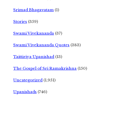
Srimad Bhagavatam
(1)
Stories
(359)
Swami Vivekananda
(37)
Swami Vivekananda Quotes
(383)
Taittiriya Upanishad
(13)
The Gospel of Sri Ramakrishna
(150)
Uncategorized
(1,951)
Upanishads
(746)