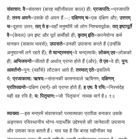
संवत्सर: वै=
संवत्सर (बारह महीनोंवाला काल) ही;
प्रजापति:=
प्रजापति
है;
तस्य अयने=
उसके दो अयन हैं—;
दक्षिणम् च=
एक दक्षिण और;
उत्तरम्
च=
दूसरा उत्तर;
तत् ये ह=
वहाँ मनुष्योंमें जो लोग निश्चयपूर्वक;
तत् इष्टापूर्ते
वै=
(केवल) उन इष्ट और पूर्त कर्मोंको ही;
कृतम् इति=
करनेयोग्य कर्म
मानकर (सकाम भावसे);
उपासते=
उनकी उपासना करते हैं (उन्हींके
अनुष्ठानमें लगे रहते हैं);
ते चान्द्रमसम्=
वे चन्द्रमाके;
लोकम् एव=
लोकको
ही;
अभिजयन्ते=
जीतते हैं अर्थात् प्राप्त होते हैं (और);
ते एव=
वे ही;
पुन:
आवर्तन्ते=
पुन: (वहाँसे) लौटकर आते हैं;
तस्मात् एते=
इसलिये
ये;
प्रजाकामा: ऋषय:=
संतानकी कामनावाले ऋषिगण;
दक्षिणम्
प्रतिपद्यन्ते=
दक्षिण (मार्ग)-को प्राप्त होते हैं;
ह एष: वै रयि:=
निस्संदेह
यही वह रयि है;
य: पितृयाण:=
जो ‘पितृयान’ नामक मार्ग है॥ ९॥
व्याख्या—
इस मन्त्रमें संवत्सरको परमात्माका प्रतीक बनाकर उसके
अङ्गरूप रयिस्थानीय भोग्य-पदार्थोंके उद्देश्यसे की जानेवाली उपासना
और उसका फल बताते हैं। भाव यह है कि बारह महीनोंका यह