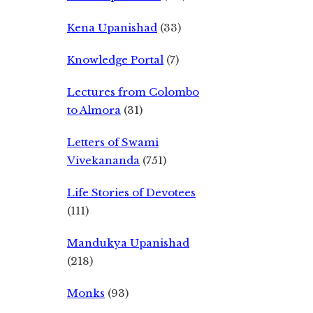
Kena Upanishad
(33)
Knowledge Portal
(7)
Lectures from Colombo
to Almora
(31)
Letters of Swami
Vivekananda
(751)
Life Stories of Devotees
(111)
Mandukya Upanishad
(218)
Monks
(93)