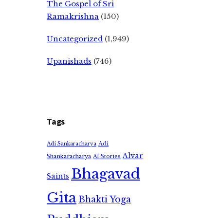
The Gospel of Sri
Ramakrishna
(150)
Uncategorized
(1,949)
Upanishads
(746)
Tags
Adi
Adi Sankaracharya
Alvar
Shankaracharya
AI Stories
Bhagavad
Saints
Gita
Bhakti Yoga