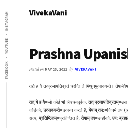
Additional
Skip
Skip
VivekaVani
to
to
menu
INSTAGRAM
main
primary
Voice
content
sidebar
of
Vivekananda
YOUTUBE
Prashna Upanis
FACEBOOK
Posted on
MAY 23, 2011
by
VIVEKAVANI
तद्ये ह वै तत्प्रजापतिव्रतं चरन्ति ते मिथुनमुत्पादयन्ते। तेषामेवै
तत् ये ह वै=
जो कोई भी निश्चयपूर्वक;
तत् प्रजापतिव्रतम्=
उस 
जोड़ेको;
उत्पादयन्ते=
उत्पन्न करते हैं;
येषाम् तप:=
जिनमें तप 
सत्य;
प्रतिष्ठितम्=
प्रतिष्ठित है;
तेषाम् एव=
उन्हींको;
एष: ब्रह