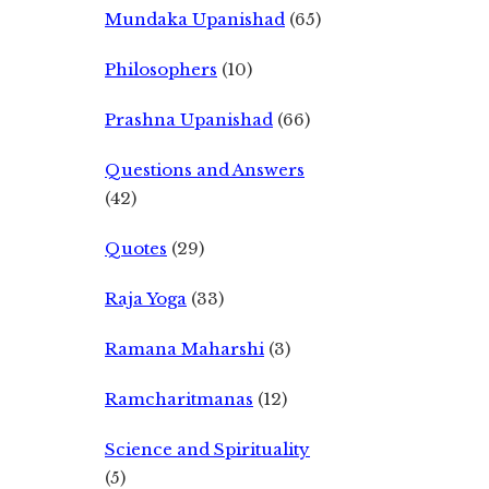
Mundaka Upanishad
(65)
Philosophers
(10)
Prashna Upanishad
(66)
Questions and Answers
(42)
Quotes
(29)
Raja Yoga
(33)
Ramana Maharshi
(3)
Ramcharitmanas
(12)
Science and Spirituality
(5)