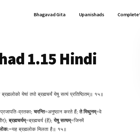
Bhagavad Gita
Upanishads
Complete
had 1.15 Hindi
ष ब्रह्मलोको येषां तपो ब्रह्मचर्यं येषु सत्यं प्रतिष्ठितम्॥ १५॥
प्रजापति-व्रतका;
चरन्ति=
अनुष्ठान करते हैं;
ते मिथुनम्=
वे
(और);
ब्रह्मचर्यम्=
ब्रह्मचर्य (है);
येषु सत्यम्=
जिनमें
्मलोक:=
यह ब्रह्मलोक मिलता है॥ १५॥