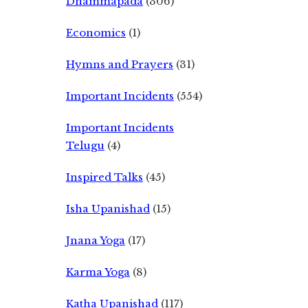
Dhammapada
(306)
Economics
(1)
Hymns and Prayers
(31)
Important Incidents
(554)
Important Incidents
Telugu
(4)
Inspired Talks
(45)
Isha Upanishad
(15)
Jnana Yoga
(17)
Karma Yoga
(8)
Katha Upanishad
(117)