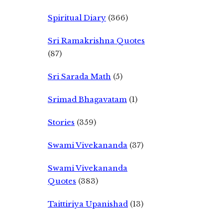
Spiritual Diary
(366)
Sri Ramakrishna Quotes
(87)
Sri Sarada Math
(5)
Srimad Bhagavatam
(1)
Stories
(359)
Swami Vivekananda
(37)
Swami Vivekananda
Quotes
(383)
Taittiriya Upanishad
(13)