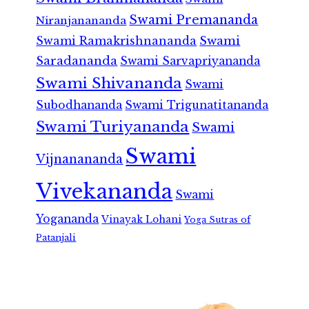
Swami Premananda
Niranjanananda
Swami Ramakrishnananda
Swami
Saradananda
Swami Sarvapriyananda
Swami Shivananda
Swami
Subodhananda
Swami Trigunatitananda
Swami Turiyananda
Swami
Swami
Vijnanananda
Vivekananda
Swami
Yogananda
Vinayak Lohani
Yoga Sutras of
Patanjali