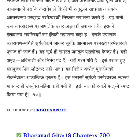
संयमके साथ त्यागमय जीवन बिताते हैं और अध्यात्मविद्याके द्वारा अर्थात्
परमात्माकी प्राप्ति करानेवाले किसी भी अनुकूल साधनद्वारा सबके
आत्मस्वरूप परब्रह्म परमेश्वरकी निष्काम उपासना करते हैं। यह मानो
उस संवत्सररूप प्रजापतिके उत्तर अङ्गकी उपासना है। इसको
ईशावास्य-उपनिषद्‍में सम्भूतिकी उपासना कहा है। इसके उपासक
उत्तरायण-मार्गसे सूर्यलोकमें जाकर सूर्यके आत्मारूप परब्रह्म परमेश्वरको
प्राप्त हो जाते हैं। यह सूर्य ही समस्त जगत‍्के प्राणोंका केन्द्र है। यही
अमृत—अविनाशी और निर्भय पद है। यही परम गति है। इसे प्राप्त हुए
महापुरुष फिर लौटकर नहीं आते। यह निरोध अर्थात् पुनर्जन्मको
रोकनेवाला आत्यन्तिक प्रलय है। इस मन्त्रमें सूर्यको परमेश्वरका स्वरूप
मानकर ही उपर्युक्त महिमा कही गयी है। इसी बातको अगले मन्त्रमें स्पष्ट
किया गया है॥ १०॥
FILED UNDER:
UNCATEGORIZED
Bhagavad Gita: 18 Chapters, 700