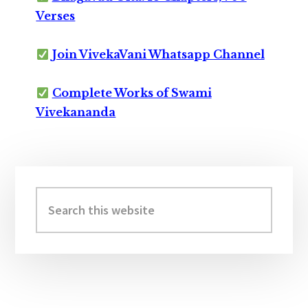
Verses
Join VivekaVani Whatsapp Channel
Complete Works of Swami
Vivekananda
Primary
Sidebar
Search
this
website