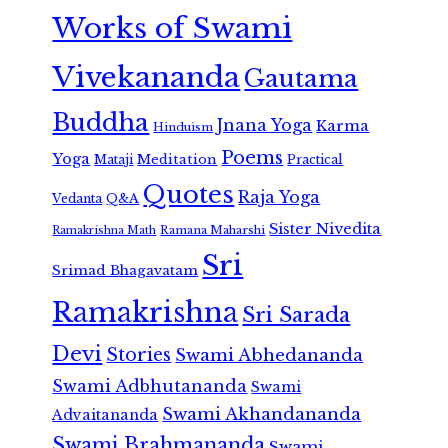
Works of Swami
Vivekananda
Gautama
Buddha
Jnana Yoga
Karma
Hinduism
Poems
Yoga
Meditation
Mataji
Practical
Quotes
Raja Yoga
Vedanta
Q&A
Sister Nivedita
Ramana Maharshi
Ramakrishna Math
Sri
Srimad Bhagavatam
Ramakrishna
Sri Sarada
Devi
Stories
Swami Abhedananda
Swami Adbhutananda
Swami
Swami Akhandananda
Advaitananda
Swami Brahmananda
Swami