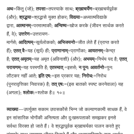
अथ=
किंतु (जो);
तपसा=
तपस्याके साथ;
ब्रह्मचर्येण=
ब्रह्मचर्यपूर्वक
(और);
श्रद्धया=
श्रद्धासे युक्त होकर;
विद्यया=
अध्यात्मविद्याके
द्वारा,
आत्मानम्=
परमात्माकी;
अन्विष्य=
खोज करके (जीवन सार्थक करते
हैं, वे);
उत्तरेण=
उत्तरायण-
मार्गसे;
आदित्यम्=
सूर्यलोकको;
अभिजयन्ते=
जीत लेते हैं (प्राप्त करते
हैं);
एतत् वै=
यह (सूर्य) ही;
प्राणानाम्=
प्राणोंका;
आयतनम्=
केन्द्र
है;
एतत् अमृतम्=
यह अमृत (अविनाशी) (और);
अभयम्=
निर्भय पद है;
एतत्
परायणम्=
यह परमगति है;
एतस्मात् =
इससे;
न पुन: आवर्तन्ते=
पुन:
लौटकर नहीं आते;
इति एष:=
इस प्रकार यह;
निरोध:=
निरोध
(पुनरावृत्तिका निवारक) है;
तत् एष:=
(इस बातको स्पष्ट करनेवाला) यह
(अगला);
श्लोक:=
श्लोक है॥ १०॥
व्याख्या—
उपर्युक्त सकाम उपासकोंसे भिन्न जो कल्याणकामी साधक हैं, वे
इन सांसारिक भोगोंकी अनित्यता और दु:खरूपताको समझकर इनसे
सर्वथा विरक्त हो जाते हैं। वे श्रद्धापूर्वक ब्रह्मचर्यका पालन करते हुए