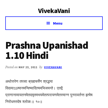
Additional
Skip
Skip
VivekaVani
to
to
menu
main
primary
Voice
content
sidebar
Menu
of
Vivekananda
Prashna Upanishad
1.10 Hindi
Posted on
MAY 23, 2011
by
VIVEKAVANI
अथोत्तरेण तपसा ब्रह्मचर्येण श्रद्धया
विद्ययाऽऽत्मानमन्विष्यादित्यमभिजयन्ते। एतद्वै
प्राणानामायतनमेतदमृतमभयमेतत्परायणमेतस्मान्न पुनरावर्तन्त इत्येष
निरोधस्तदेष श्लोक:॥ १०॥