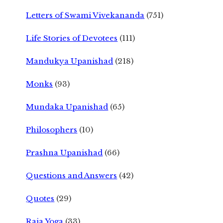
Letters of Swami Vivekananda
(751)
Life Stories of Devotees
(111)
Mandukya Upanishad
(218)
Monks
(93)
Mundaka Upanishad
(65)
Philosophers
(10)
Prashna Upanishad
(66)
Questions and Answers
(42)
Quotes
(29)
Raja Yoga
(33)