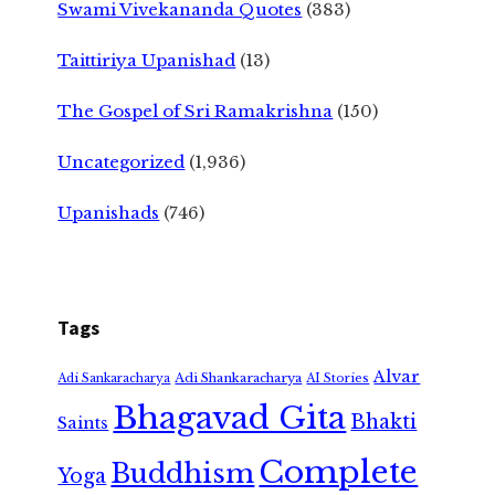
Swami Vivekananda Quotes
(383)
Taittiriya Upanishad
(13)
The Gospel of Sri Ramakrishna
(150)
Uncategorized
(1,936)
Upanishads
(746)
Tags
Alvar
Adi Shankaracharya
Adi Sankaracharya
AI Stories
Bhagavad Gita
Bhakti
Saints
Complete
Buddhism
Yoga