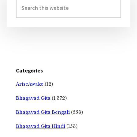
Sidebar
Search
this
website
Categories
AriseAwake
(12)
Bhagavad Gita
(1,372)
Bhagavad Gita Bengali
(653)
Bhagavad Gita Hindi
(153)