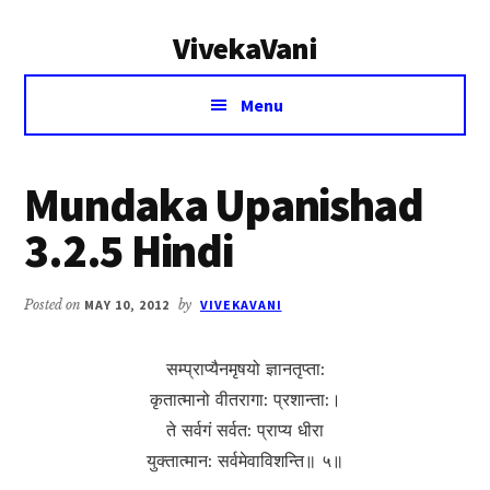
Additional
Skip
Skip
VivekaVani
to
to
menu
main
primary
Voice
content
sidebar
Menu
of
Vivekananda
Mundaka Upanishad
3.2.5 Hindi
Posted on
MAY 10, 2012
by
VIVEKAVANI
सम्प्राप्यैनमृषयो ज्ञानतृप्ता:
कृतात्मानो वीतरागा: प्रशान्ता:।
ते सर्वगं सर्वत: प्राप्य धीरा
युक्तात्मान: सर्वमेवाविशन्ति॥ ५॥