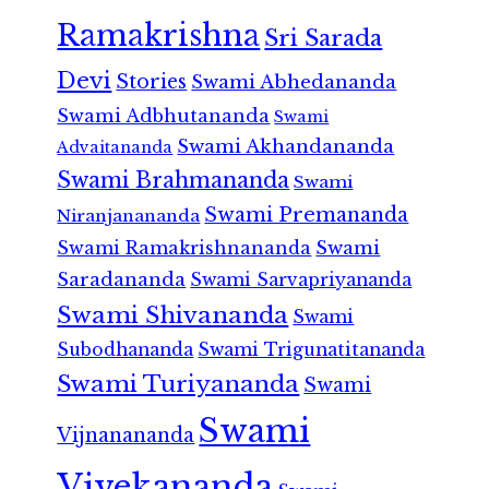
Ramakrishna
Sri Sarada
Devi
Stories
Swami Abhedananda
Swami Adbhutananda
Swami
Swami Akhandananda
Advaitananda
Swami Brahmananda
Swami
Swami Premananda
Niranjanananda
Swami Ramakrishnananda
Swami
Saradananda
Swami Sarvapriyananda
Swami Shivananda
Swami
Subodhananda
Swami Trigunatitananda
Swami Turiyananda
Swami
Swami
Vijnanananda
Vivekananda