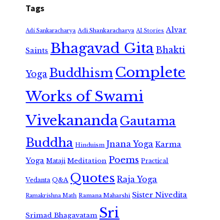
Tags
Alvar
Adi Shankaracharya
Adi Sankaracharya
AI Stories
Bhagavad Gita
Bhakti
Saints
Complete
Buddhism
Yoga
Works of Swami
Vivekananda
Gautama
Buddha
Jnana Yoga
Karma
Hinduism
Poems
Yoga
Meditation
Mataji
Practical
Quotes
Raja Yoga
Vedanta
Q&A
Sister Nivedita
Ramana Maharshi
Ramakrishna Math
Sri
Srimad Bhagavatam