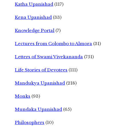
Katha Upanishad
(117)
Kena Upanishad
(33)
Knowledge Portal
(7)
Lectures from Colombo to Almora
(31)
Letters of Swami Vivekananda
(751)
Life Stories of Devotees
(111)
Mandukya Upanishad
(218)
Monks
(93)
Mundaka Upanishad
(65)
Philosophers
(10)