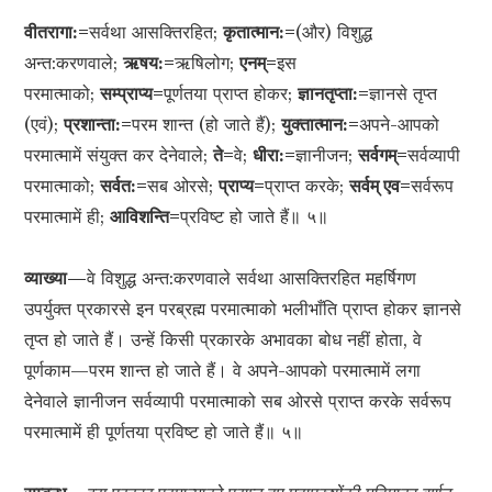
वीतरागा:=
सर्वथा आसक्तिरहित;
कृतात्मान:=
(और) विशुद्ध
अन्त:करणवाले;
ऋषय:=
ऋषिलोग;
एनम्=
इस
परमात्माको;
सम्प्राप्य=
पूर्णतया प्राप्त होकर;
ज्ञानतृप्ता:=
ज्ञानसे तृप्त
(एवं);
प्रशान्ता:=
परम शान्त (हो जाते हैं);
युक्तात्मान:=
अपने-आपको
परमात्मामें संयुक्त कर देनेवाले;
ते=
वे;
धीरा:=
ज्ञानीजन;
सर्वगम्=
सर्वव्यापी
परमात्माको;
सर्वत:=
सब ओरसे;
प्राप्य=
प्राप्त करके;
सर्वम् एव=
सर्वरूप
परमात्मामें ही;
आविशन्ति=
प्रविष्ट हो जाते हैं॥ ५॥
व्याख्या—
वे विशुद्ध अन्त:करणवाले सर्वथा आसक्तिरहित महर्षिगण
उपर्युक्त प्रकारसे इन परब्रह्म परमात्माको भलीभाँति प्राप्त होकर ज्ञानसे
तृप्त हो जाते हैं। उन्हें किसी प्रकारके अभावका बोध नहीं होता, वे
पूर्णकाम—परम शान्त हो जाते हैं। वे अपने-आपको परमात्मामें लगा
देनेवाले ज्ञानीजन सर्वव्यापी परमात्माको सब ओरसे प्राप्त करके सर्वरूप
परमात्मामें ही पूर्णतया प्रविष्ट हो जाते हैं॥ ५॥