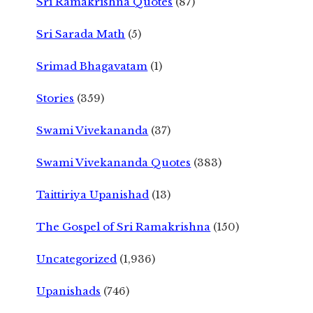
Sri Ramakrishna Quotes
(87)
Sri Sarada Math
(5)
Srimad Bhagavatam
(1)
Stories
(359)
Swami Vivekananda
(37)
Swami Vivekananda Quotes
(383)
Taittiriya Upanishad
(13)
The Gospel of Sri Ramakrishna
(150)
Uncategorized
(1,936)
Upanishads
(746)