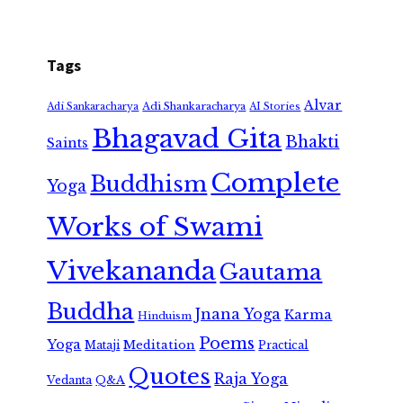
Tags
Alvar
Adi Shankaracharya
Adi Sankaracharya
AI Stories
Bhagavad Gita
Bhakti
Saints
Complete
Buddhism
Yoga
Works of Swami
Vivekananda
Gautama
Buddha
Jnana Yoga
Karma
Hinduism
Poems
Yoga
Meditation
Mataji
Practical
Quotes
Raja Yoga
Vedanta
Q&A