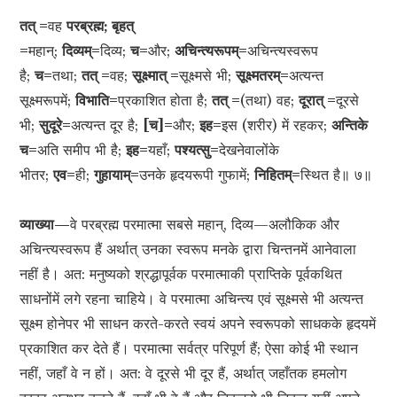
तत् =
वह
परब्रह्म; बृहत्
=
महान्;
दिव्यम्=
दिव्य;
च=
और;
अचिन्त्यरूपम्=
अचिन्त्यस्वरूप
है;
च=
तथा;
तत् =
वह;
सूक्ष्मात् =
सूक्ष्मसे भी;
सूक्ष्मतरम्=
अत्यन्त
सूक्ष्मरूपमें;
विभाति=
प्रकाशित होता है;
तत् =
(तथा) वह;
दूरात् =
दूरसे
भी;
सुदूरे=
अत्यन्त दूर है;
[च]=
और;
इह=
इस (शरीर) में रहकर;
अन्तिके
च=
अति समीप भी है;
इह=
यहाँ;
पश्यत्सु=
देखनेवालोंके
भीतर;
एव=
ही;
गुहायाम्=
उनके हृदयरूपी गुफामें;
निहितम्=
स्थित है॥ ७॥
व्याख्या—
वे परब्रह्म परमात्मा सबसे महान्, दिव्य—अलौकिक और
अचिन्त्यस्वरूप हैं अर्थात् उनका स्वरूप मनके द्वारा चिन्तनमें आनेवाला
नहीं है। अत: मनुष्यको श्रद्धापूर्वक परमात्माकी प्राप्तिके पूर्वकथित
साधनोंमें लगे रहना चाहिये। वे परमात्मा अचिन्त्य एवं सूक्ष्मसे भी अत्यन्त
सूक्ष्म होनेपर भी साधन करते-करते स्वयं अपने स्वरूपको साधकके हृदयमें
प्रकाशित कर देते हैं। परमात्मा सर्वत्र परिपूर्ण हैं; ऐसा कोई भी स्थान
नहीं, जहाँ वे न हों। अत: वे दूरसे भी दूर हैं, अर्थात् जहाँतक हमलोग