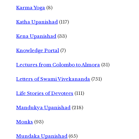
Karma Yoga
(8)
Katha Upanishad
(117)
Kena Upanishad
(33)
Knowledge Portal
(7)
Lectures from Colombo to Almora
(31)
Letters of Swami Vivekananda
(751)
Life Stories of Devotees
(111)
Mandukya Upanishad
(218)
Monks
(93)
Mundaka Upanishad
(65)