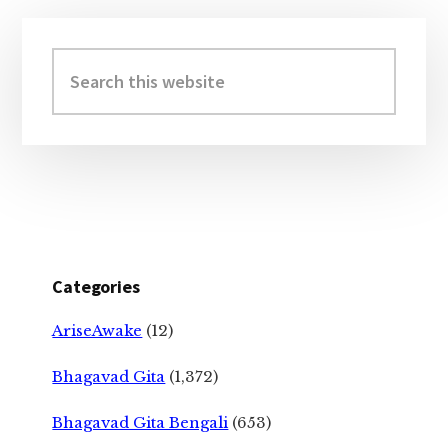
Primary
Sidebar
Search
this
website
Categories
AriseAwake
(12)
Bhagavad Gita
(1,372)
Bhagavad Gita Bengali
(653)