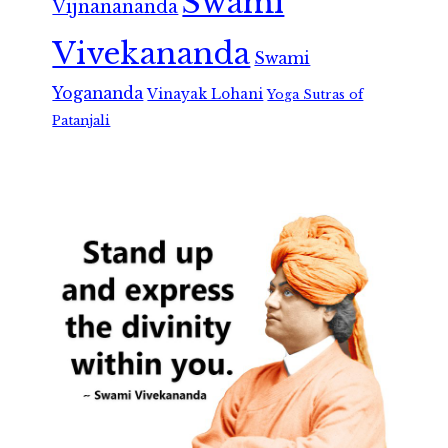
Swami
Vijnanananda
Vivekananda
Swami
Yogananda
Vinayak Lohani
Yoga Sutras of
Patanjali