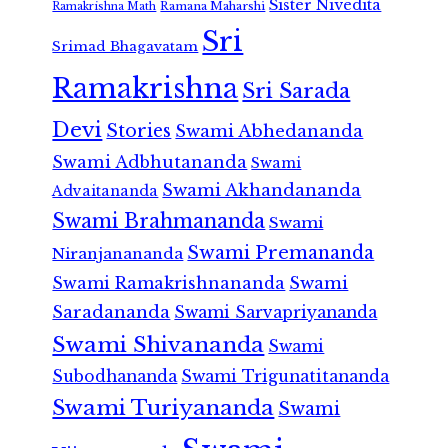
Sister Nivedita
Ramana Maharshi
Ramakrishna Math
Sri
Srimad Bhagavatam
Ramakrishna
Sri Sarada
Devi
Stories
Swami Abhedananda
Swami Adbhutananda
Swami
Swami Akhandananda
Advaitananda
Swami Brahmananda
Swami
Swami Premananda
Niranjanananda
Swami Ramakrishnananda
Swami
Saradananda
Swami Sarvapriyananda
Swami Shivananda
Swami
Subodhananda
Swami Trigunatitananda
Swami Turiyananda
Swami