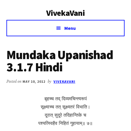
Additional
Skip
Skip
VivekaVani
to
to
menu
main
primary
Voice
content
sidebar
Menu
of
Vivekananda
Mundaka Upanishad
3.1.7 Hindi
Posted on
MAY 10, 2012
by
VIVEKAVANI
बृहच्च तद् दिव्यमचिन्त्यरूपं
सूक्ष्माच्च तत् सूक्ष्मतरं विभाति।
दूरात् सुदूरे तदिहान्तिके च
पश्यत्स्विहैव निहितं गुहायाम्॥ ७॥