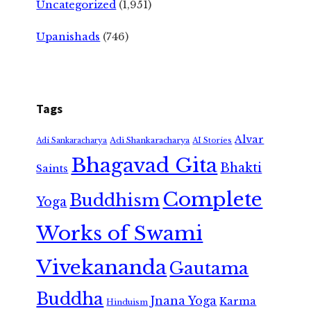
Uncategorized
(1,951)
Upanishads
(746)
Tags
Alvar
Adi Shankaracharya
Adi Sankaracharya
AI Stories
Bhagavad Gita
Bhakti
Saints
Complete
Buddhism
Yoga
Works of Swami
Vivekananda
Gautama
Buddha
Jnana Yoga
Karma
Hinduism