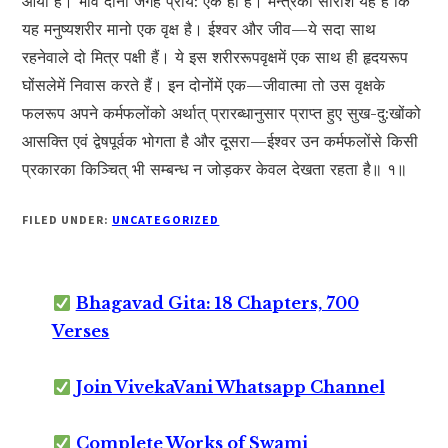
आया है। भाव दोनों जगह प्राय: एक ही है। मन्त्रका सारांश यह है कि
यह मनुष्यशरीर मानो एक वृक्ष है। ईश्वर और जीव—ये सदा साथ
रहनेवाले दो मित्र पक्षी हैं। ये इस शरीररूपवृक्षमें एक साथ ही हृदयरूप
घोंसलेमें निवास करते हैं। इन दोनोंमें एक—जीवात्मा तो उस वृक्षके
फलरूप अपने कर्मफलोंको अर्थात् प्रारब्धानुसार प्राप्त हुए सुख-दु:खोंको
आसक्ति एवं द्वेषपूर्वक भोगता है और दूसरा—ईश्वर उन कर्मफलोंसे किसी
प्रकारका किञ्चित् भी सम्बन्ध न जोड़कर केवल देखता रहता है॥ १॥
FILED UNDER:
UNCATEGORIZED
Bhagavad Gita: 18 Chapters, 700
Verses
Join VivekaVani Whatsapp Channel
Complete Works of Swami