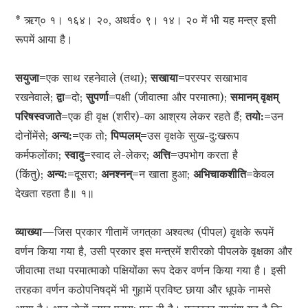
* ऋग्० १। १६४। २०, अथर्व० ९। १४। २० में भी यह मन्त्र इसी
रूपमें आया है।
सयुजा=
एक साथ रहनेवाले (तथा);
सखाया=
परस्पर सखाभाव
रखनेवाले;
द्वा=
दो;
सुपर्णा=
पक्षी (जीवात्मा और परमात्मा);
समानम् वृक्षम्
परिषस्वजाते=
एक ही वृक्ष (शरीर)-का आश्रय लेकर रहते हैं;
तयो:=
उन
दोनोंमेंसे;
अन्य:=
एक तो;
पिप्पलम्=
उस वृक्षके सुख-दु:खरूप
कर्मफलोंका;
स्वादु=
स्वाद ले-लेकर;
अत्ति=
उपभोग करता है
(किंतु);
अन्य:=
दूसरा;
अनश्नन्=
न खाता हुआ;
अभिचाकशीति=
केवल
देखता रहता है॥ १॥
व्याख्या—
जिस प्रकार गीतामें जगत‍्का अश्वत्थ (पीपल) वृक्षके रूपमें
वर्णन किया गया है, उसी प्रकार इस मन्त्रमें शरीरको पीपलके वृक्षका और
जीवात्मा तथा परमात्माको पक्षियोंका रूप देकर वर्णन किया गया है। इसी
तरहका वर्णन कठोपनिषद्‍में भी गुहामें प्रविष्ट छाया और धूपके नामसे