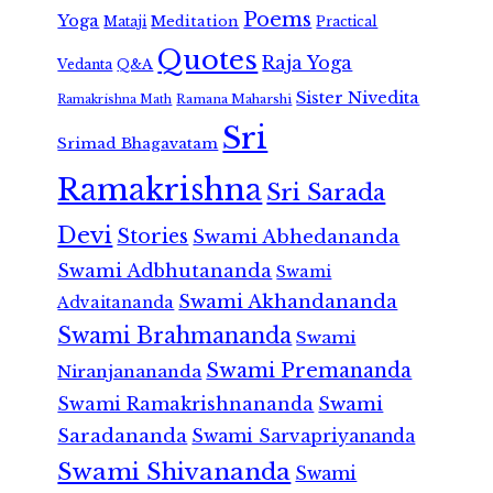
Poems
Yoga
Meditation
Mataji
Practical
Quotes
Raja Yoga
Vedanta
Q&A
Sister Nivedita
Ramana Maharshi
Ramakrishna Math
Sri
Srimad Bhagavatam
Ramakrishna
Sri Sarada
Devi
Stories
Swami Abhedananda
Swami Adbhutananda
Swami
Swami Akhandananda
Advaitananda
Swami Brahmananda
Swami
Swami Premananda
Niranjanananda
Swami Ramakrishnananda
Swami
Saradananda
Swami Sarvapriyananda
Swami Shivananda
Swami