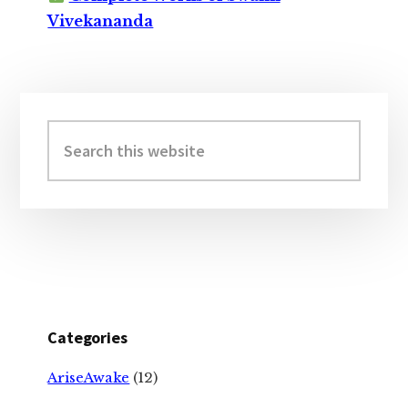
Vivekananda
Primary
Sidebar
Search
this
website
Categories
AriseAwake
(12)