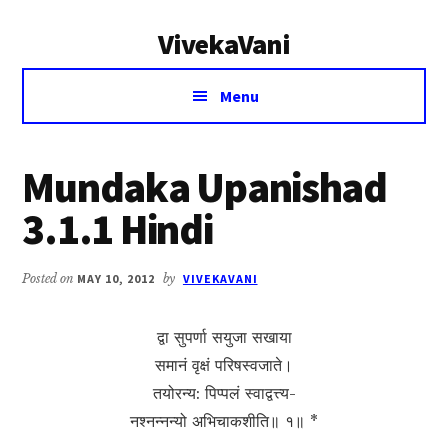
Additional
Skip
Skip
VivekaVani
to
to
menu
main
primary
Voice
content
sidebar
Menu
of
Vivekananda
Mundaka Upanishad
3.1.1 Hindi
Posted on
MAY 10, 2012
by
VIVEKAVANI
द्वा सुपर्णा सयुजा सखाया
समानं वृक्षं परिषस्वजाते।
तयोरन्य: पिप्पलं स्वाद्वत्त्य-
नश्नन्नन्यो अभिचाकशीति॥ १॥ *