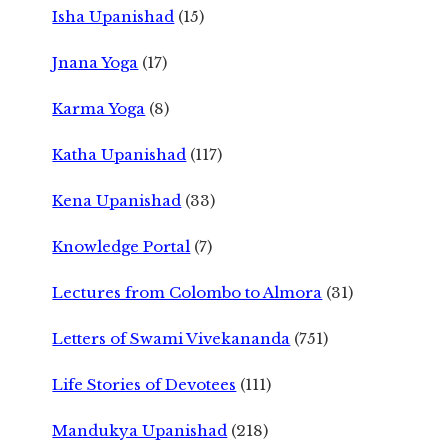
Isha Upanishad
(15)
Jnana Yoga
(17)
Karma Yoga
(8)
Katha Upanishad
(117)
Kena Upanishad
(33)
Knowledge Portal
(7)
Lectures from Colombo to Almora
(31)
Letters of Swami Vivekananda
(751)
Life Stories of Devotees
(111)
Mandukya Upanishad
(218)