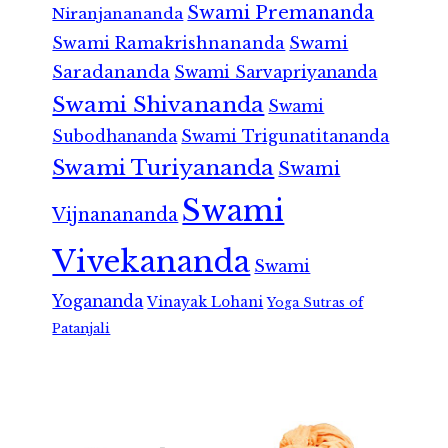
Swami Premananda
Niranjanananda
Swami Ramakrishnananda
Swami
Saradananda
Swami Sarvapriyananda
Swami Shivananda
Swami
Subodhananda
Swami Trigunatitananda
Swami Turiyananda
Swami
Swami
Vijnanananda
Vivekananda
Swami
Yogananda
Vinayak Lohani
Yoga Sutras of
Patanjali