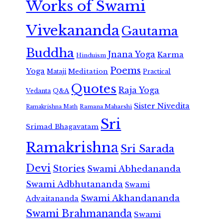
Works of Swami
Vivekananda
Gautama
Buddha
Jnana Yoga
Karma
Hinduism
Poems
Yoga
Meditation
Mataji
Practical
Quotes
Raja Yoga
Vedanta
Q&A
Sister Nivedita
Ramana Maharshi
Ramakrishna Math
Sri
Srimad Bhagavatam
Ramakrishna
Sri Sarada
Devi
Stories
Swami Abhedananda
Swami Adbhutananda
Swami
Swami Akhandananda
Advaitananda
Swami Brahmananda
Swami