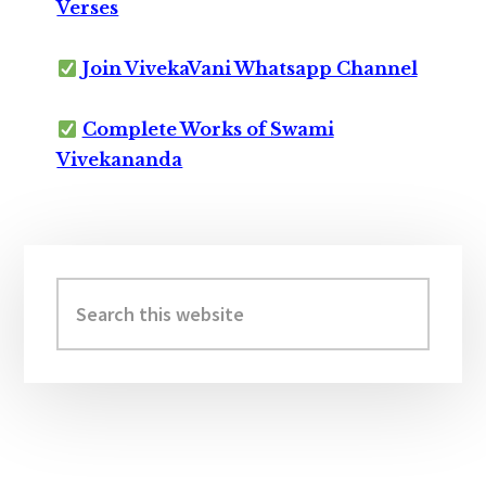
Verses
Join VivekaVani Whatsapp Channel
Complete Works of Swami
Vivekananda
Primary
Sidebar
Search
this
website