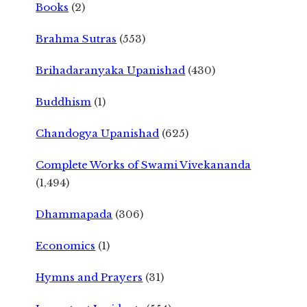
Books
(2)
Brahma Sutras
(553)
Brihadaranyaka Upanishad
(430)
Buddhism
(1)
Chandogya Upanishad
(625)
Complete Works of Swami Vivekananda
(1,494)
Dhammapada
(306)
Economics
(1)
Hymns and Prayers
(31)