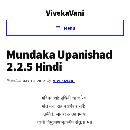
Additional
Skip
Skip
VivekaVani
to
to
menu
main
primary
Voice
content
sidebar
Menu
of
Vivekananda
Mundaka Upanishad
2.2.5 Hindi
Posted on
MAY 10, 2012
by
VIVEKAVANI
यस्मिन् द्यौ: पृथिवी चान्तरिक्ष-
मोतं मन: सह प्राणैश्च सर्वै:।
तमेवैकं जानथ आत्मानमन्या
वाचो विमुञ्चथामृतस्यैष सेतु:॥ ५॥