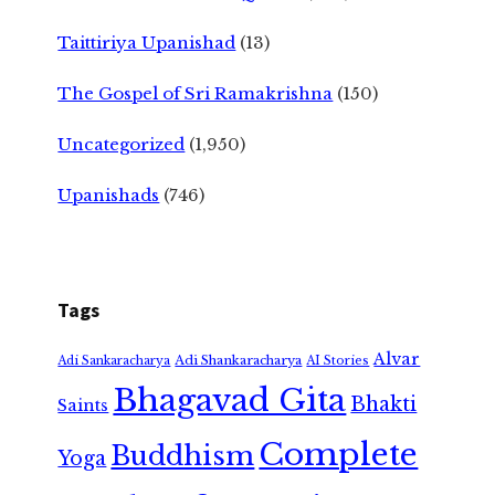
Taittiriya Upanishad
(13)
The Gospel of Sri Ramakrishna
(150)
Uncategorized
(1,950)
Upanishads
(746)
Tags
Alvar
Adi Shankaracharya
Adi Sankaracharya
AI Stories
Bhagavad Gita
Bhakti
Saints
Complete
Buddhism
Yoga