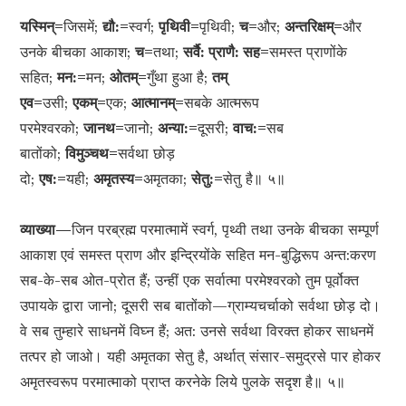
यस्मिन्=
जिसमें;
द्यौ:=
स्वर्ग;
पृथिवी=
पृथिवी;
च=
और;
अन्तरिक्षम्=
और
उनके बीचका आकाश;
च=
तथा;
सर्वै: प्राणै: सह=
समस्त प्राणोंके
सहित;
मन:=
मन;
ओतम्=
गुँथा हुआ है;
तम्
एव=
उसी;
एकम्=
एक;
आत्मानम्=
सबके आत्मरूप
परमेश्वरको;
जानथ=
जानो;
अन्या:=
दूसरी;
वाच:=
सब
बातोंको;
विमुञ्चथ=
सर्वथा छोड़
दो;
एष:=
यही;
अमृतस्य=
अमृतका;
सेतु:=
सेतु है॥ ५॥
व्याख्या—
जिन परब्रह्म परमात्मामें स्वर्ग, पृथ्वी तथा उनके बीचका सम्पूर्ण
आकाश एवं समस्त प्राण और इन्द्रियोंके सहित मन-बुद्धिरूप अन्त:करण
सब-के-सब ओत-प्रोत हैं; उन्हीं एक सर्वात्मा परमेश्वरको तुम पूर्वोक्त
उपायके द्वारा जानो; दूसरी सब बातोंको—ग्राम्यचर्चाको सर्वथा छोड़ दो।
वे सब तुम्हारे साधनमें विघ्न हैं; अत: उनसे सर्वथा विरक्त होकर साधनमें
तत्पर हो जाओ। यही अमृतका सेतु है, अर्थात् संसार-समुद्रसे पार होकर
अमृतस्वरूप परमात्माको प्राप्त करनेके लिये पुलके सदृश है॥ ५॥