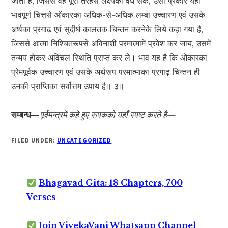
जाता है, जिससे वह पूरी तरहसे लक्ष्यको वेध सके, उसी प्रकार यहाँ
भावपूर्ण चित्तसे ओंकारका अधिक-से-अधिक लम्बा उच्चारण एवं उसके
अर्थका प्रगाढ़ एवं सुदीर्घ कालतक चिन्तन करनेके लिये कहा गया है,
जिससे आत्मा निश्चितरूपसे अविनाशी परमात्मामें प्रवेश कर जाय, उसमें
तन्मय होकर अविचल स्थिति प्राप्त कर ले। भाव यह है कि ओंकारका
प्रेमपूर्वक उच्चारण एवं उसके अर्थरूप परमात्माका प्रगाढ़ चिन्तन ही
उनकी प्राप्तिका सर्वोत्तम उपाय है॥ ३॥
सम्बन्ध—
पूर्वमन्त्रमें कहे हुए रूपकको यहाँ स्पष्ट करते हैं—
FILED UNDER:
UNCATEGORIZED
Bhagavad Gita: 18 Chapters, 700
Verses
Join VivekaVani Whatsapp Channel