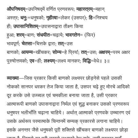
औपनिषदम्=
उपनिषद्‍में वर्णित प्रणवरूप;
महास्त्रम्=
महान्
अस्त्र;
धनु:=
धनुषको;
गृहीत्वा=
लेकर (उसपर);
हि=
निश्चय
ही;
उपासानिशितम्=
उपासनाद्वारा तीक्ष्ण किया
हुआ;
शरम्=
बाण;
संधयीत=
चढ़ाये;
भावगतेन=
(फिर)
भावपूर्ण;
चेतसा=
चित्तके द्वारा;
तत्=
उस
बाणको;
आयम्य=
खींचकर;
सोम्य=
हे प्रिय!;
तत्=
उस;
अक्षरम्=
परम अक्षर
पुरुषोत्तमको;
एव=
ही;
लक्ष्यम्=
लक्ष्य मानकर;
विद्धि=
वेधे॥ ३॥
व्याख्या—
जिस प्रकार किसी बाणको लक्ष्यपर छोड़नेसे पहले उसकी
नोकको सानपर धरकर तेज किया जाता है, उसपर चढ़े हुए मोरचे आदिको
दूर करके उसे उज्ज्वल एवं चमकीला बनाया जाता है, उसी प्रकार
आत्मारूपी बाणको उपासनाद्वारा निर्मल एवं शुद्ध बनाकर उसको प्रणवरूप
धनुषपर भलीभाँति चढ़ाना चाहिये। अर्थात् आत्माको प्रणवके उच्चारण एवं
उसके अर्थरूप परमात्माके चिन्तनमें सम्यक् प्रकारसे लगाना चाहिये।
इसके अनन्तर जैसे धनुषको पूरी शक्तिसे खींचकर बाणको लक्ष्यपर छोड़ा