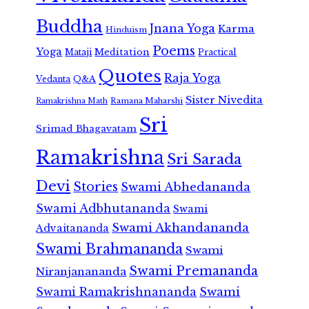
Buddha
Jnana Yoga
Karma
Hinduism
Poems
Yoga
Meditation
Mataji
Practical
Quotes
Raja Yoga
Vedanta
Q&A
Sister Nivedita
Ramana Maharshi
Ramakrishna Math
Sri
Srimad Bhagavatam
Ramakrishna
Sri Sarada
Devi
Stories
Swami Abhedananda
Swami Adbhutananda
Swami
Swami Akhandananda
Advaitananda
Swami Brahmananda
Swami
Swami Premananda
Niranjanananda
Swami Ramakrishnananda
Swami