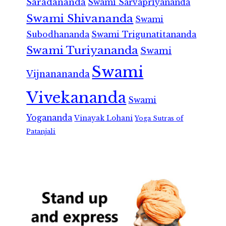
Saradananda
Swami Sarvapriyananda
Swami Shivananda
Swami
Subodhananda
Swami Trigunatitananda
Swami Turiyananda
Swami
Swami
Vijnanananda
Vivekananda
Swami
Yogananda
Vinayak Lohani
Yoga Sutras of
Patanjali