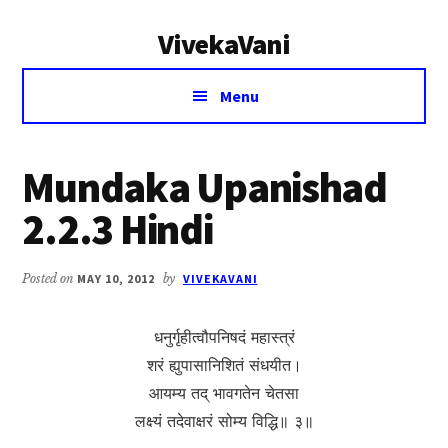
Additional
Skip
Skip
VivekaVani
to
to
menu
main
primary
Voice
content
sidebar
Menu
of
Vivekananda
Mundaka Upanishad
2.2.3 Hindi
Posted on
MAY 10, 2012
by
VIVEKAVANI
धनुर्गृहीत्वौपनिषदं महास्त्रं
शरं ह्युपासानिशितं संधयीत।
आयम्य तद् भावगतेन चेतसा
लक्ष्यं तदेवाक्षरं सोम्य विद्धि॥ ३॥