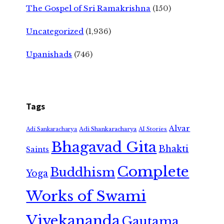
The Gospel of Sri Ramakrishna
(150)
Uncategorized
(1,936)
Upanishads
(746)
Tags
Alvar
Adi Shankaracharya
Adi Sankaracharya
AI Stories
Bhagavad Gita
Bhakti
Saints
Complete
Buddhism
Yoga
Works of Swami
Vivekananda
Gautama