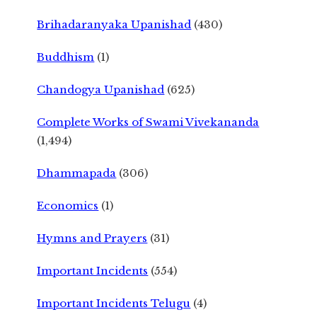
Brihadaranyaka Upanishad
(430)
Buddhism
(1)
Chandogya Upanishad
(625)
Complete Works of Swami Vivekananda
(1,494)
Dhammapada
(306)
Economics
(1)
Hymns and Prayers
(31)
Important Incidents
(554)
Important Incidents Telugu
(4)