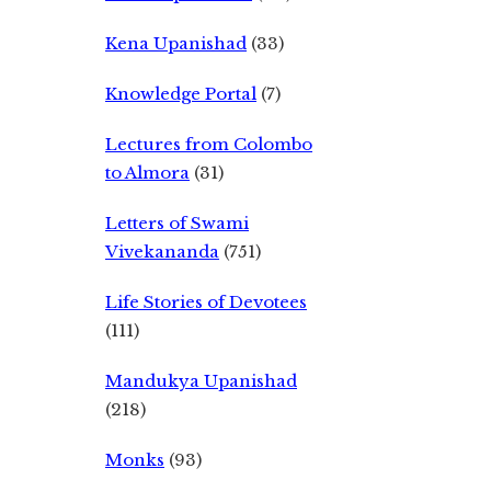
Kena Upanishad
(33)
Knowledge Portal
(7)
Lectures from Colombo
to Almora
(31)
Letters of Swami
Vivekananda
(751)
Life Stories of Devotees
(111)
Mandukya Upanishad
(218)
Monks
(93)