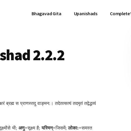
Bhagavad Gita
Upanishads
Complete
had 2.2.2
 ब्रह्म स प्राणस्तदु वाङ्मन:। तदेतत्सत्यं तदमृतं तद्वेद्धव्यं
ूक्ष्मोंसे भी;
अणु=
सूक्ष्म है;
यस्मिन्=
जिसमें;
लोका:=
समस्त