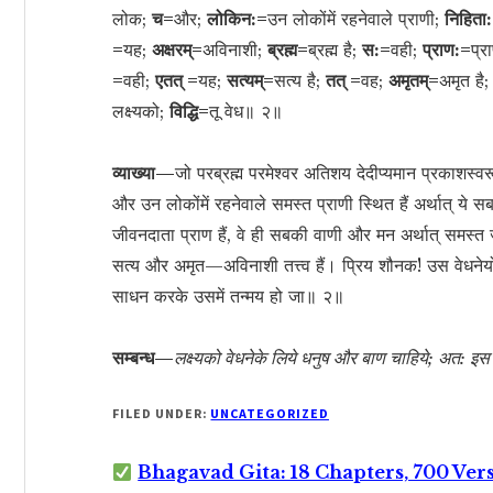
लोक;
च=
और;
लोकिन:=
उन लोकोंमें रहनेवाले प्राणी;
निहिता
=
यह;
अक्षरम्=
अविनाशी;
ब्रह्म=
ब्रह्म है;
स:=
वही;
प्राण:=
प्र
=
वही;
एतत् =
यह;
सत्यम्=
सत्य है;
तत् =
वह;
अमृतम्=
अमृत है
लक्ष्यको;
विद्धि=
तू वेध॥ २॥
व्याख्या—
जो परब्रह्म परमेश्वर अतिशय देदीप्यमान प्रकाशस्वरूप 
और उन लोकोंमें रहनेवाले समस्त प्राणी स्थित हैं अर्थात् ये सब 
जीवनदाता प्राण हैं, वे ही सबकी वाणी और मन अर्थात् समस्त ज
सत्य और अमृत—अविनाशी तत्त्व हैं। प्रिय शौनक! उस वेधनेयोग्य
साधन करके उसमें तन्मय हो जा॥ २॥
सम्बन्ध—
लक्ष्यको वेधनेके लिये धनुष और बाण चाहिये; अत: इस
FILED UNDER:
UNCATEGORIZED
Bhagavad Gita: 18 Chapters, 700 Ver