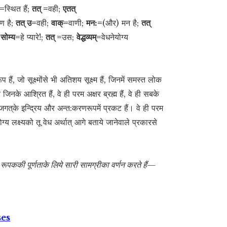
:=
स्थित हैं;
तत् =
वही;
एतत्
ाण है;
तत् उ=
वही;
वाक्=
वाणी;
मन:=
(और) मन है;
तत्
;
सोम्य=
हे प्यारे!;
तत् =
उस;
वेद्धव्यम्=
वेधनेयोग्य
हैं, जो सूक्ष्मोंसे भी अतिशय सूक्ष्म हैं, जिनमें समस्त लोक
जिनके आश्रित हैं, वे ही परम अक्षर ब्रह्म हैं, वे ही सबके
गत‍्के इन्द्रिय और अन्त:करणरूपमें प्रकट हैं। वे ही परम
 लक्ष्यको तू वेध अर्थात् आगे बताये जानेवाले प्रकारसे
 रूपककी पूर्णताके लिये सारी सामग्रीका वर्णन करते हैं—
ses