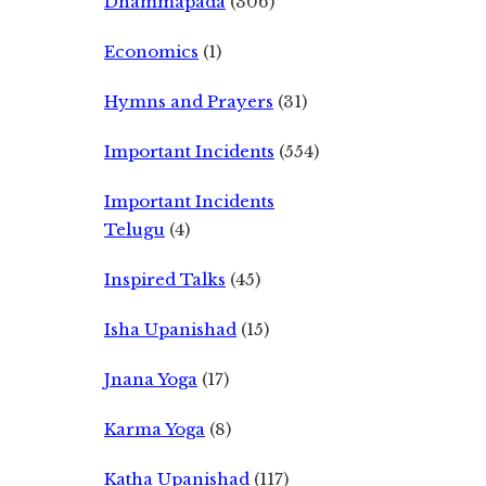
Dhammapada
(306)
Economics
(1)
Hymns and Prayers
(31)
Important Incidents
(554)
Important Incidents
Telugu
(4)
Inspired Talks
(45)
Isha Upanishad
(15)
Jnana Yoga
(17)
Karma Yoga
(8)
Katha Upanishad
(117)