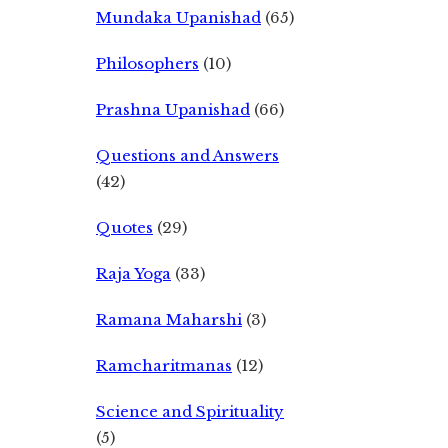
Mundaka Upanishad
(65)
Philosophers
(10)
Prashna Upanishad
(66)
Questions and Answers
(42)
Quotes
(29)
Raja Yoga
(33)
Ramana Maharshi
(3)
Ramcharitmanas
(12)
Science and Spirituality
(5)