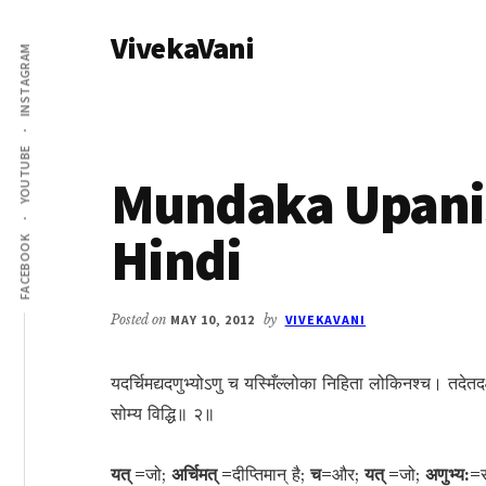
Additional
Skip
Skip
VivekaVani
to
to
menu
INSTAGRAM
main
primary
Voice
content
sidebar
of
Vivekananda
YOUTUBE
Mundaka Upanis
Hindi
FACEBOOK
Posted on
MAY 10, 2012
by
VIVEKAVANI
यदर्चिमद्यदणुभ्योऽणु च यस्मिँल्लोका निहिता लोकिनश्च। तदेतदक्षरं
सोम्य विद्धि॥ २॥
यत् =
जो;
अर्चिमत् =
दीप्तिमान् है;
च=
और;
यत् =
जो;
अणुभ्य:=
स