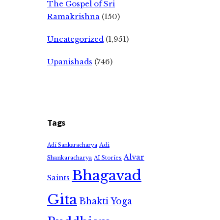
The Gospel of Sri
Ramakrishna
(150)
Uncategorized
(1,951)
Upanishads
(746)
Tags
Adi
Adi Sankaracharya
Alvar
Shankaracharya
AI Stories
Bhagavad
Saints
Gita
Bhakti Yoga