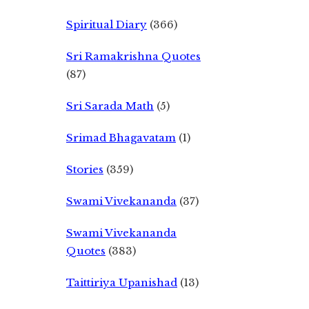
Spiritual Diary
(366)
Sri Ramakrishna Quotes
(87)
Sri Sarada Math
(5)
Srimad Bhagavatam
(1)
Stories
(359)
Swami Vivekananda
(37)
Swami Vivekananda
Quotes
(383)
Taittiriya Upanishad
(13)