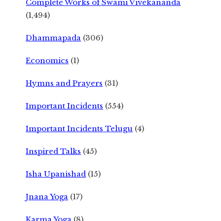
Complete Works of Swami Vivekananda
(1,494)
Dhammapada
(306)
Economics
(1)
Hymns and Prayers
(31)
Important Incidents
(554)
Important Incidents Telugu
(4)
Inspired Talks
(45)
Isha Upanishad
(15)
Jnana Yoga
(17)
Karma Yoga
(8)