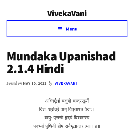
Additional
Skip
Skip
VivekaVani
to
to
menu
main
primary
Voice
content
sidebar
Menu
of
Vivekananda
Mundaka Upanishad
2.1.4 Hindi
Posted on
MAY 10, 2012
by
VIVEKAVANI
अग्निर्मूर्धा चक्षुषी चन्द्रसूर्यौ
दिश: श्रोत्रे वाग् विवृताश्च वेदा:।
वायु: प्राणो हृदयं विश्वमस्य
पद्‍भ्यां पृथिवी ह्येष सर्वभूतान्तरात्मा॥ ४॥