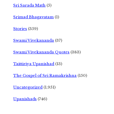
Sri Sarada Math
(5)
Srimad Bhagavatam
(1)
Stories
(359)
Swami Vivekananda
(37)
Swami Vivekananda Quotes
(383)
Taittiriya Upanishad
(13)
The Gospel of Sri Ramakrishna
(150)
Uncategorized
(1,951)
Upanishads
(746)