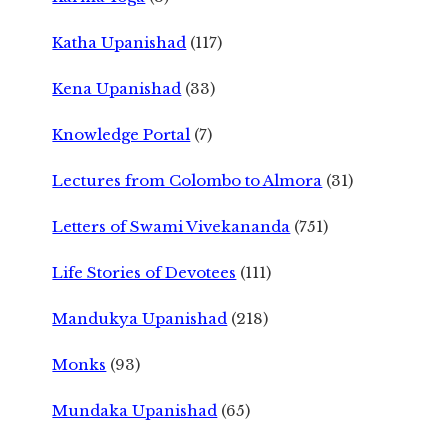
Katha Upanishad
(117)
Kena Upanishad
(33)
Knowledge Portal
(7)
Lectures from Colombo to Almora
(31)
Letters of Swami Vivekananda
(751)
Life Stories of Devotees
(111)
Mandukya Upanishad
(218)
Monks
(93)
Mundaka Upanishad
(65)