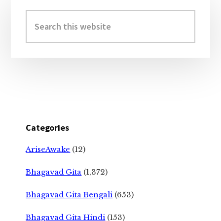
Primary
Sidebar
Search
this
website
Categories
AriseAwake
(12)
Bhagavad Gita
(1,372)
Bhagavad Gita Bengali
(653)
Bhagavad Gita Hindi
(153)