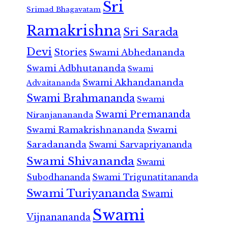
Sri
Srimad Bhagavatam
Ramakrishna
Sri Sarada
Devi
Stories
Swami Abhedananda
Swami Adbhutananda
Swami
Swami Akhandananda
Advaitananda
Swami Brahmananda
Swami
Swami Premananda
Niranjanananda
Swami Ramakrishnananda
Swami
Saradananda
Swami Sarvapriyananda
Swami Shivananda
Swami
Subodhananda
Swami Trigunatitananda
Swami Turiyananda
Swami
Swami
Vijnanananda