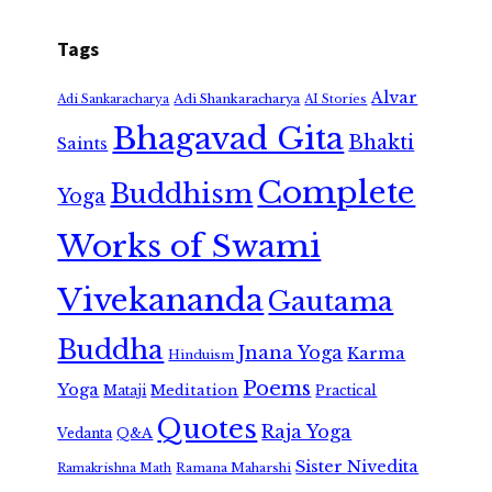
Tags
Alvar
Adi Shankaracharya
Adi Sankaracharya
AI Stories
Bhagavad Gita
Bhakti
Saints
Complete
Buddhism
Yoga
Works of Swami
Vivekananda
Gautama
Buddha
Jnana Yoga
Karma
Hinduism
Poems
Yoga
Meditation
Mataji
Practical
Quotes
Raja Yoga
Vedanta
Q&A
Sister Nivedita
Ramana Maharshi
Ramakrishna Math