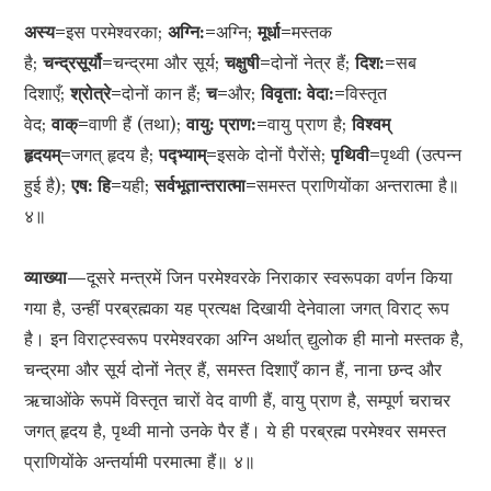
अस्य=
इस परमेश्वरका;
अग्नि:=
अग्नि;
मूर्धा=
मस्तक
है;
चन्द्रसूर्यौ=
चन्द्रमा और सूर्य;
चक्षुषी=
दोनों नेत्र हैं;
दिश:=
सब
दिशाएँ;
श्रोत्रे=
दोनों कान हैं;
च=
और;
विवृता: वेदा:=
विस्तृत
वेद;
वाक्=
वाणी हैं (तथा);
वायु: प्राण:=
वायु प्राण है;
विश्वम्
हृदयम्=
जगत् हृदय है;
प
द्‍भ्या
म्=
इसके दोनों पैरोंसे;
पृथिवी=
पृथ्वी (उत्पन्न
हुई है);
एष: हि=
यही;
सर्वभूतान्तरात्मा=
समस्त प्राणियोंका अन्तरात्मा है॥
४॥
व्याख्या—
दूसरे मन्त्रमें जिन परमेश्वरके निराकार स्वरूपका वर्णन किया
गया है, उन्हीं परब्रह्मका यह प्रत्यक्ष दिखायी देनेवाला जगत् विराट् रूप
है। इन विराट्स्वरूप परमेश्वरका अग्नि अर्थात् द्युलोक ही मानो मस्तक है,
चन्द्रमा और सूर्य दोनों नेत्र हैं, समस्त दिशाएँ कान हैं, नाना छन्द और
ऋचाओंके रूपमें विस्तृत चारों वेद वाणी हैं, वायु प्राण है, सम्पूर्ण चराचर
जगत् हृदय है, पृथ्वी मानो उनके पैर हैं। ये ही परब्रह्म परमेश्वर समस्त
प्राणियोंके अन्तर्यामी परमात्मा हैं॥ ४॥