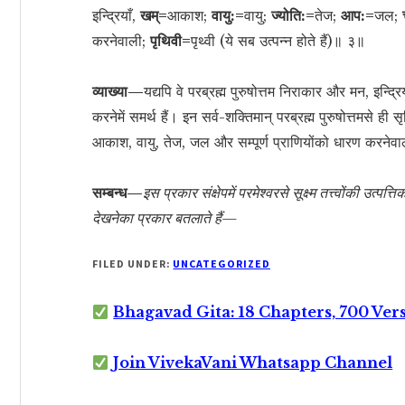
इन्द्रियाँ,
खम्=
आकाश;
वायु:=
वायु;
ज्योति:=
तेज;
आप:=
जल;
करनेवाली;
पृथिवी=
पृथ्वी (ये सब उत्पन्न होते हैं)॥ ३॥
व्याख्या—
यद्यपि वे परब्रह्म पुरुषोत्तम निराकार और मन, इन्
करनेमें समर्थ हैं। इन सर्व-शक्तिमान् परब्रह्म पुरुषोत्तमसे ही 
आकाश, वायु, तेज, जल और सम्पूर्ण प्राणियोंको धारण करनेवाली
सम्बन्ध—
इस प्रकार संक्षेपमें परमेश्वरसे सूक्ष्म तत्त्वोंकी उत्
देखनेका प्रकार बतलाते हैं—
FILED UNDER:
UNCATEGORIZED
Bhagavad Gita: 18 Chapters, 700 Ver
Join VivekaVani Whatsapp Channel