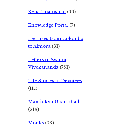
Kena Upanishad
(33)
Knowledge Portal
(7)
Lectures from Colombo
to Almora
(31)
Letters of Swami
Vivekananda
(751)
Life Stories of Devotees
(111)
Mandukya Upanishad
(218)
Monks
(93)