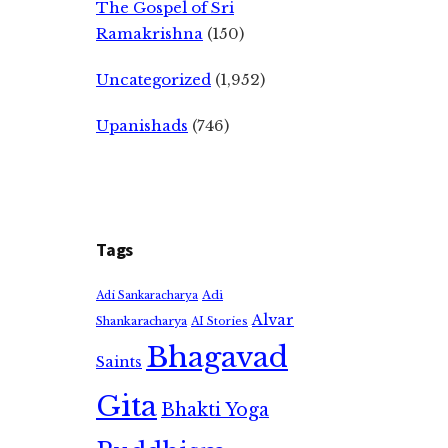
The Gospel of Sri
Ramakrishna
(150)
Uncategorized
(1,952)
Upanishads
(746)
Tags
Adi
Adi Sankaracharya
Alvar
Shankaracharya
AI Stories
Bhagavad
Saints
Gita
Bhakti Yoga