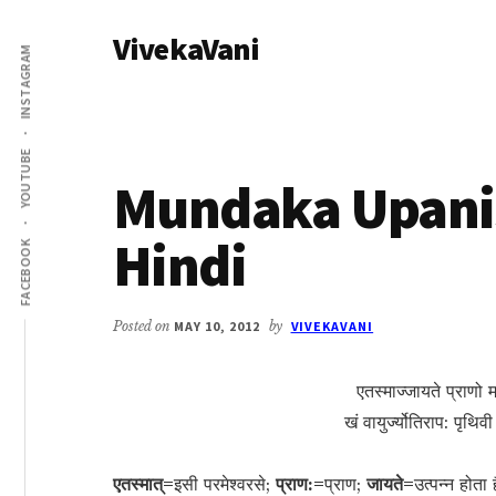
Additional
Skip
Skip
VivekaVani
to
to
menu
INSTAGRAM
main
primary
Voice
content
sidebar
of
Vivekananda
YOUTUBE
Mundaka Upanis
Hindi
FACEBOOK
Posted on
MAY 10, 2012
by
VIVEKAVANI
एतस्माज्जायते प्राणो म
खं वायुर्ज्योतिराप: पृथि
एतस्मात्=
इसी परमेश्वरसे;
प्राण:=
प्राण;
जायते=
उत्पन्न होता