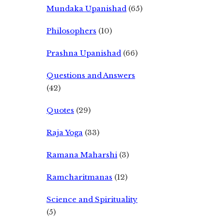
Mundaka Upanishad
(65)
Philosophers
(10)
Prashna Upanishad
(66)
Questions and Answers
(42)
Quotes
(29)
Raja Yoga
(33)
Ramana Maharshi
(3)
Ramcharitmanas
(12)
Science and Spirituality
(5)