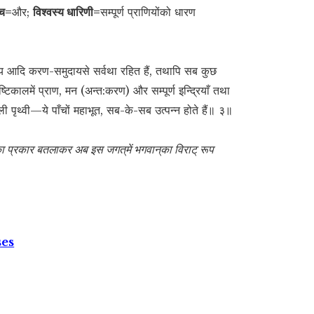
च=
और;
विश्वस्य धारिणी=
सम्पूर्ण प्राणियोंको धारण
द्रिय आदि करण-समुदायसे सर्वथा रहित हैं, तथापि सब कुछ
सृष्टिकालमें प्राण, मन (अन्त:करण) और सम्पूर्ण इन्द्रियाँ तथा
 पृथ्वी—ये पाँचों महाभूत, सब-के-सब उत्पन्न होते हैं॥ ३॥
पत्तिका प्रकार बतलाकर अब इस जगत‍्में भगवान‍्का विराट् रूप
ses