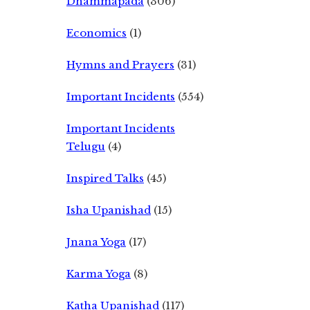
Dhammapada
(306)
Economics
(1)
Hymns and Prayers
(31)
Important Incidents
(554)
Important Incidents
Telugu
(4)
Inspired Talks
(45)
Isha Upanishad
(15)
Jnana Yoga
(17)
Karma Yoga
(8)
Katha Upanishad
(117)