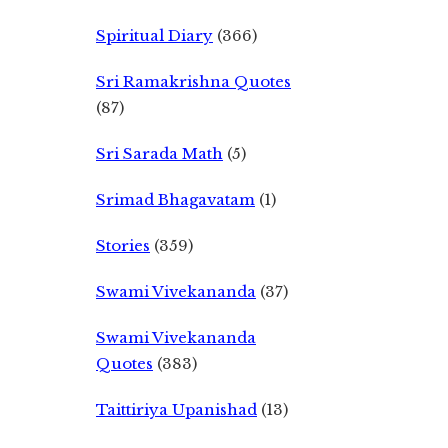
Spiritual Diary
(366)
Sri Ramakrishna Quotes
(87)
Sri Sarada Math
(5)
Srimad Bhagavatam
(1)
Stories
(359)
Swami Vivekananda
(37)
Swami Vivekananda
Quotes
(383)
Taittiriya Upanishad
(13)