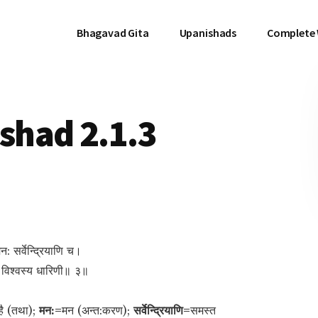
Bhagavad Gita
Upanishads
Complete
had 2.1.3
न: सर्वेन्द्रियाणि च।
वी विश्वस्य धारिणी॥ ३॥
 है (तथा);
मन:=
मन (अन्त:करण);
सर्वेन्द्रियाणि=
समस्त