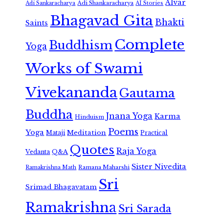
Alvar
Adi Shankaracharya
Adi Sankaracharya
AI Stories
Bhagavad Gita
Bhakti
Saints
Complete
Buddhism
Yoga
Works of Swami
Vivekananda
Gautama
Buddha
Jnana Yoga
Karma
Hinduism
Poems
Yoga
Meditation
Mataji
Practical
Quotes
Raja Yoga
Vedanta
Q&A
Sister Nivedita
Ramana Maharshi
Ramakrishna Math
Sri
Srimad Bhagavatam
Ramakrishna
Sri Sarada