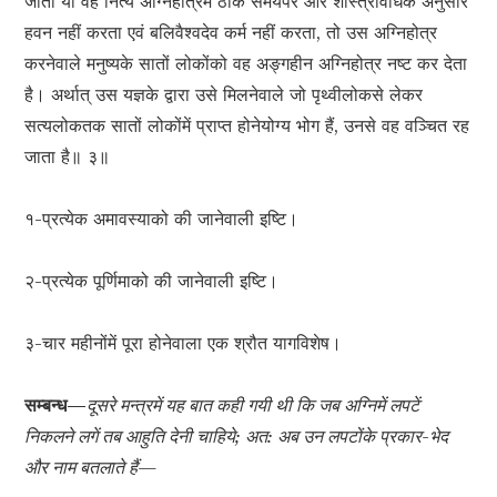
जाता या वह नित्य अग्निहोत्रमें ठीक समयपर और शास्त्रविधिके अनुसार
हवन नहीं करता एवं बलिवैश्वदेव कर्म नहीं करता, तो उस अग्निहोत्र
करनेवाले मनुष्यके सातों लोकोंको वह अङ्गहीन अग्निहोत्र नष्ट कर देता
है। अर्थात् उस यज्ञके द्वारा उसे मिलनेवाले जो पृथ्वीलोकसे लेकर
सत्यलोकतक सातों लोकोंमें प्राप्त होनेयोग्य भोग हैं, उनसे वह वञ्चित रह
जाता है॥ ३॥
१-प्रत्येक अमावस्याको की जानेवाली इष्टि।
२-प्रत्येक पूर्णिमाको की जानेवाली इष्टि।
३-चार महीनोंमें पूरा होनेवाला एक श्रौत यागविशेष।
सम्बन्ध—
दूसरे मन्त्रमें यह बात कही गयी थी कि जब अग्निमें लपटें
निकलने लगें तब आहुति देनी चाहिये; अत: अब उन लपटोंके प्रकार-भेद
और नाम बतलाते हैं—