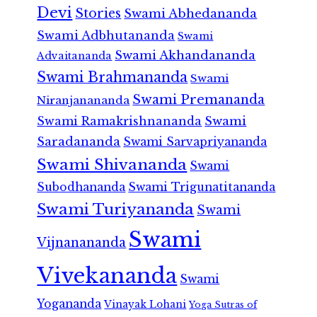
Devi
Stories
Swami Abhedananda
Swami Adbhutananda
Swami
Swami Akhandananda
Advaitananda
Swami Brahmananda
Swami
Swami Premananda
Niranjanananda
Swami Ramakrishnananda
Swami
Saradananda
Swami Sarvapriyananda
Swami Shivananda
Swami
Subodhananda
Swami Trigunatitananda
Swami Turiyananda
Swami
Swami
Vijnanananda
Vivekananda
Swami
Yogananda
Vinayak Lohani
Yoga Sutras of