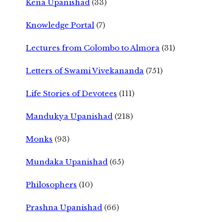
Kena Upanishad
(33)
Knowledge Portal
(7)
Lectures from Colombo to Almora
(31)
Letters of Swami Vivekananda
(751)
Life Stories of Devotees
(111)
Mandukya Upanishad
(218)
Monks
(93)
Mundaka Upanishad
(65)
Philosophers
(10)
Prashna Upanishad
(66)