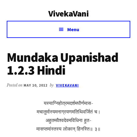
Additional
Skip
Skip
VivekaVani
to
to
menu
main
primary
Voice
content
sidebar
Menu
of
Vivekananda
Mundaka Upanishad
1.2.3 Hindi
Posted on
MAY 10, 2012
by
VIVEKAVANI
यस्याग्निहोत्रमदर्शमपौर्णमास-
मचातुर्मास्यमनाग्रयणमतिथिवर्जितं च।
अहुतमवैश्वदेवमविधिना हुत-
मासप्तमांस्तस्य लोकान् हिनस्ति॥ ३॥