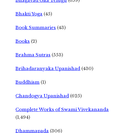
Bhagavad Gita Telugu
(659)
Bhakti Yoga
(45)
Book Summaries
(43)
Books
(2)
Brahma Sutras
(553)
Brihadaranyaka Upanishad
(430)
Buddhism
(1)
Chandogya Upanishad
(625)
Complete Works of Swami Vivekananda
(1,494)
Dhammapada
(306)