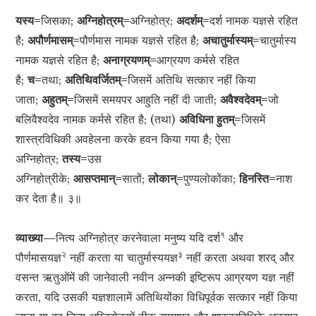
यस्य=
जिसका;
अग्निहोत्रम्=
अग्निहोत्र;
अदर्शम्=
दर्श नामक यज्ञसे रहित
है;
अपौर्णमासम्=
पौर्णमास नामक यज्ञसे रहित है;
अचातुर्मास्यम्=
चातुर्मास्य
नामक यज्ञसे रहित है;
अनाग्रयणम्=
आग्रयण कर्मसे रहित
है;
च=
तथा;
अतिथिवर्जितम्=
जिसमें अतिथि सत्कार नहीं किया
जाता;
अहुतम्=
जिसमें समयपर आहुति नहीं दी जाती;
अवैश्वदेवम्=
जो
बलिवैश्वदेव नामक कर्मसे रहित है; (तथा)
अविधिना हुतम्=
जिसमें
शास्त्रविधिकी अवहेलना करके हवन किया गया है; ऐसा
अग्निहोत्र;
तस्य=
उस
अग्निहोत्रीके;
आसप्तमान्=
सातों;
लोकान्=
पुण्यलोकोंका;
हिनस्ति=
नाश
कर देता है॥ ३॥
१
व्याख्या—
नित्य अग्निहोत्र करनेवाला मनुष्य यदि दर्श
और
२
३
पौर्णमासयज्ञ
नहीं करता या चातुर्मास्ययज्ञ
नहीं करता अथवा शरद् और
वसन्त ऋतुओंमें की जानेवाली नवीन अन्नकी इष्टिरूप आग्रयण यज्ञ नहीं
करता, यदि उसकी यज्ञशालामें अतिथियोंका विधिपूर्वक सत्कार नहीं किया