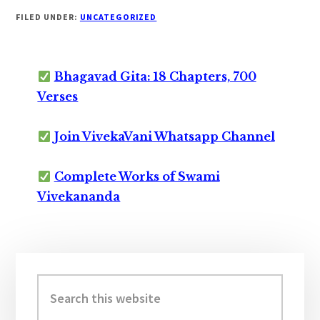
FILED UNDER:
UNCATEGORIZED
Bhagavad Gita: 18 Chapters, 700
Verses
Join VivekaVani Whatsapp Channel
Complete Works of Swami
Vivekananda
Primary
Sidebar
Search
this
website