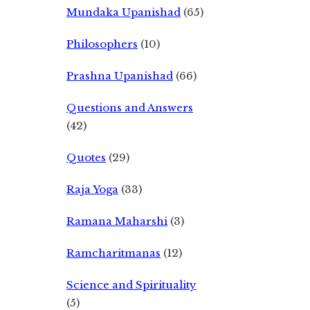
Mundaka Upanishad
(65)
Philosophers
(10)
Prashna Upanishad
(66)
Questions and Answers
(42)
Quotes
(29)
Raja Yoga
(33)
Ramana Maharshi
(3)
Ramcharitmanas
(12)
Science and Spirituality
(5)