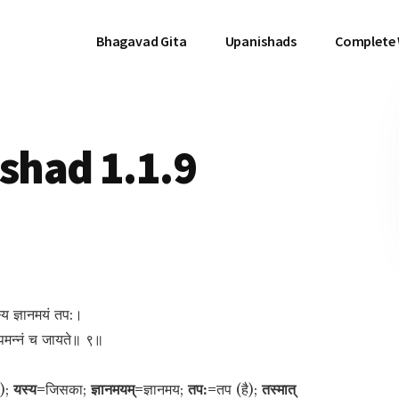
Bhagavad Gita
Upanishads
Complete
had 1.1.9
यस्य ज्ञानमयं तप:।
रूपमन्नं च जायते॥ ९॥
ै);
यस्य=
जिसका;
ज्ञानमयम्=
ज्ञानमय;
तप:=
तप (है);
तस्मात्