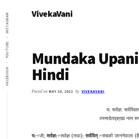
Additional
Skip
Skip
VivekaVani
to
to
menu
INSTAGRAM
main
primary
Voice
content
sidebar
of
Vivekananda
YOUTUBE
Mundaka Upanis
Hindi
FACEBOOK
Posted on
MAY 10, 2012
by
VIVEKAVANI
य: सर्वज्ञ: सर्वविद्
तस्मादेतद्‍ब्रह्म नाम 
य:=
जो;
सर्वज्ञ:=
सर्वज्ञ (तथा);
सर्ववित् =
सबको जाननेवाला (ह