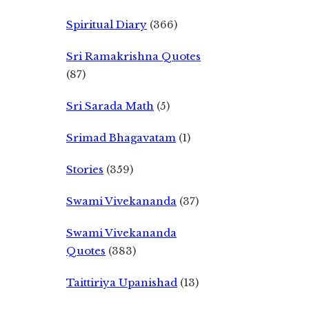
Spiritual Diary
(366)
Sri Ramakrishna Quotes
(87)
Sri Sarada Math
(5)
Srimad Bhagavatam
(1)
Stories
(359)
Swami Vivekananda
(37)
Swami Vivekananda
Quotes
(383)
Taittiriya Upanishad
(13)