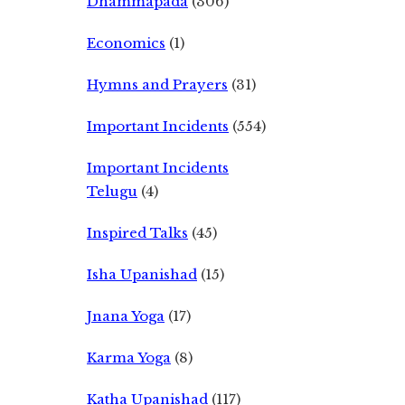
Dhammapada
(306)
Economics
(1)
Hymns and Prayers
(31)
Important Incidents
(554)
Important Incidents
Telugu
(4)
Inspired Talks
(45)
Isha Upanishad
(15)
Jnana Yoga
(17)
Karma Yoga
(8)
Katha Upanishad
(117)