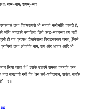
तथा;
नाम=
नाम;
रूपम्=
रूप
ाधारणरूपसे तथा विशेषरूपसे भी सबको भलीभाँति जानते हैं,
ंकी भाँति जगत‍्की उत्पत्तिके लिये कष्ट-सहनरूप तप नहीं
्रसे ही यह प्रत्यक्ष दीखनेवाला विराट्स्वरूप जगत् (जिसे
 प्राणियों तथा लोकोंके नाम, रूप और आहार आदि भी
 लिया जाता है?’ इसके उत्तरमें समस्त जगत‍्के परम
 यह बात समझायी गयी कि ‘उन सर्व-शक्तिमान्, सर्वज्ञ, सबके
 है’॥ ९॥
ses