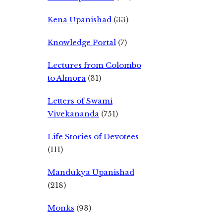
Kena Upanishad
(33)
Knowledge Portal
(7)
Lectures from Colombo
to Almora
(31)
Letters of Swami
Vivekananda
(751)
Life Stories of Devotees
(111)
Mandukya Upanishad
(218)
Monks
(93)