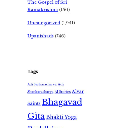
The Gospel of Sri
Ramakrishna
(150)
Uncategorized
(1,951)
Upanishads
(746)
Tags
Adi
Adi Sankaracharya
Alvar
Shankaracharya
AI Stories
Bhagavad
Saints
Gita
Bhakti Yoga