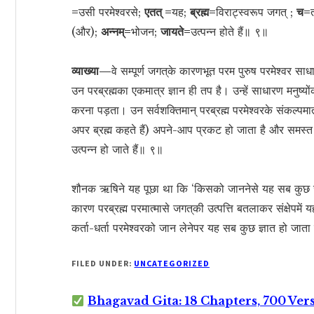
=
उसी परमेश्वरसे;
एतत् =
यह;
ब्रह्म=
विराट्स्वरूप जगत् ;
च=
(और);
अन्नम्=
भोजन;
जायते=
उत्पन्न होते हैं॥ ९॥
व्याख्या—
वे सम्पूर्ण जगत‍्के कारणभूत परम पुरुष परमेश्वर स
उन परब्रह्मका एकमात्र ज्ञान ही तप है। उन्हें साधारण मनुष्यो
करना पड़ता। उन सर्वशक्तिमान् परब्रह्म परमेश्वरके संकल्पमात
अपर ब्रह्म कहते हैं) अपने-आप प्रकट हो जाता है और समस्त
उत्पन्न हो जाते हैं॥ ९॥
शौनक ऋषिने यह पूछा था कि ‘किसको जाननेसे यह सब कुछ जान
कारण परब्रह्म परमात्मासे जगत‍्की उत्पत्ति बतलाकर संक्षेपमें
कर्ता-धर्ता परमेश्वरको जान लेनेपर यह सब कुछ ज्ञात हो जाता
FILED UNDER:
UNCATEGORIZED
Bhagavad Gita: 18 Chapters, 700 Ver