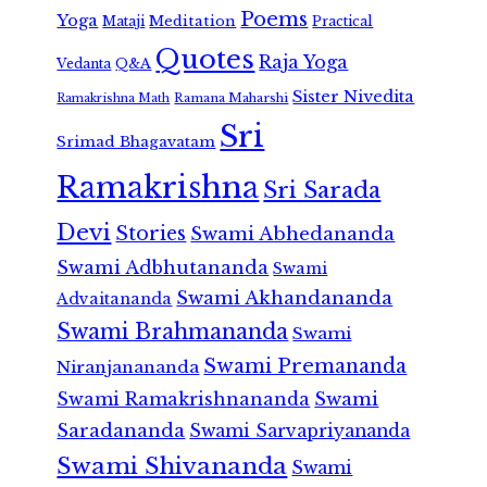
Poems
Yoga
Meditation
Mataji
Practical
Quotes
Raja Yoga
Vedanta
Q&A
Sister Nivedita
Ramana Maharshi
Ramakrishna Math
Sri
Srimad Bhagavatam
Ramakrishna
Sri Sarada
Devi
Stories
Swami Abhedananda
Swami Adbhutananda
Swami
Swami Akhandananda
Advaitananda
Swami Brahmananda
Swami
Swami Premananda
Niranjanananda
Swami Ramakrishnananda
Swami
Saradananda
Swami Sarvapriyananda
Swami Shivananda
Swami