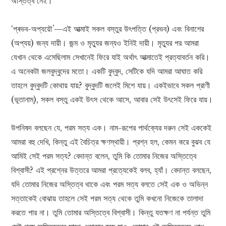
অস্তিত্ব নেই।
‘প্ৰভব-অপ্যয়ৌ’—এই আত্মাই সকল বস্তুর উৎপত্তি (প্রভব) এবং বিনাশের
(অপ্যয়) জন্য দায়ী। জন্ম ও মৃত্যুর জন্যও ইনিই দায়ী। মৃত্যুর পর আমরা
যেখান থেকে এসেছিলাম সেখানেই ফিরে যাই অর্থাৎ আত্মাতেই প্রত্যাবর্তন করি।
এ অনেকটা জলবুদ্বুদের মতো। একটি বুদ্বুদ, সেটিকে যদি আমরা আঘাত করি
তাহলে বুদ্বুদটি কোথায় যায়? বুদ্বুদটি জলেই মিশে যায়। একইভাবে সকল প্রাণী
(ভূতানাম্‌), সকল বস্তু একই উৎস থেকে আসে, আবার সেই উৎসেই ফিরে যায়।
উপনিষদ বলছেন যে, পরম সত্য এক। নাম-রূপের পার্থক্যের দরুন সেই এককেই
আমরা বহু দেখি, কিন্তু এই বৈচিত্র ক্ষণস্থায়ী। প্রশ্ন হল, কেমন করে বুঝব যে
আমিই সেই পরম সত্য? বেদান্ত বলেন, তুমি কি তোমার নিজের অস্তিত্বে
বিশ্বাসী? এই প্রশ্নের উত্তরে আমরা প্রত্যেকেই বলব, হ্যাঁ। বেদান্ত বলছেন,
যদি তোমার নিজের অস্তিত্ব থাকে এবং পরম সত্য বলতে সেই এক ও অভিন্ন
সত্তাকেই বোঝায় তাহলে সেই পরম সত্য থেকে তুমি কখনো নিজেকে তালাদা
করতে পার না। তুমি তোমার অস্তিত্বে বিশ্বাসী। কিন্তু যতক্ষণ না পর্যন্ত তুমি