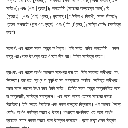
অন্বয়: এষঃ (এই [প্রজ্ঞা]); সর্বেশ্বরঃ (সকলের অধিপতি); এষঃ সর্বজ্ঞঃ (তিনি
সর্বজ্ঞও); এষঃ (এই [প্রজ্ঞা]); অন্তর্যামী (সকলের অন্তরস্থ আত্মা); হি
(সুতরাং); [এষঃ (এই) প্রজ্ঞা]; ভূতানাম্ ([বর্ধনশীল ও বিনাশী] সকল জীবের);
প্রভব-অপ্যয়ৌ (জন্ম এবং মৃত্যু); এষঃ (এই [প্রিজ্ঞা]); সর্বস্য যোনিঃ (সবকিছুর
কারণ)।
সরলার্থ: এই প্রজ্ঞা সকল বস্তুর অধীশ্বর। ইনি সর্বজ্ঞ, ইনিই অন্তর্যামী। সকল
বস্তু এঁর থেকে উৎপন্ন হয়ে এঁতেই লীন হয়। ইনিই সবকিছুর কারণ।
ব্যাখ্যা: এই প্রজ্ঞা অর্থাৎ আত্মাকে সর্বেশ্বর বলা হয়, যিনি সকলের অধীশ্বর এবং
নিয়ন্তা। জাগ্রত, স্বপ্ন বা সুষুপ্তি সব অবস্থাতে ‘আমিই’ সবকিছুর অধীশ্বর।
আত্মা সকল জ্ঞানের উৎস তাই তিনি সর্বজ্ঞ। তিনিই সকল বস্তুর অন্তর্নিহিত আত্মা
বা অন্তর্যামী, সবকিছুর সারস্বরূপ। এই আত্মা আমার তোমার সকলের হৃদয়ে
বিরাজিত। ইনি সর্বত্র বিরাজিত এবং সকল বস্তুতে বিদ্যমান। এই আত্মাই ‘সর্বস্য
যোনিঃ’ অর্থাৎ সবকিছুর কারণ ও উৎস। পাশ্চাত্য দার্শনিকরা এই আত্মা অর্থাৎ
ব্রহ্মকে ‘মহান প্রথম কারণ’ বলে উল্লেখ করেছেন। ব্রহ্ম ছাড়া কোন কিছুরই