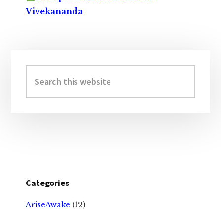
Vivekananda
Primary
Sidebar
Search
this
website
Categories
AriseAwake
(12)