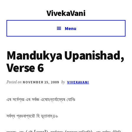
Additional
Skip
Skip
VivekaVani
to
to
menu
main
primary
Voice
content
sidebar
Menu
of
Vivekananda
Mandukya Upanishad,
Verse 6
Posted on
NOVEMBER 15, 2009
by
VIVEKAVANI
এষ সর্বেশ্বর এষ সর্বজ্ঞ এষোঽন্তৰ্যাম্যেষ যোনিঃ
সর্বস্য প্রভবাপ্যয়ৌ হি ভূতানাম্‌॥৬