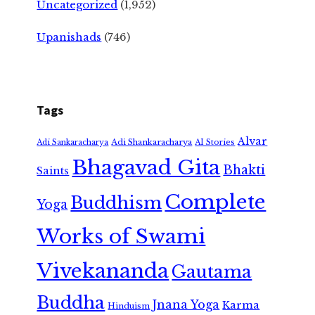
Uncategorized
(1,952)
Upanishads
(746)
Tags
Alvar
Adi Shankaracharya
Adi Sankaracharya
AI Stories
Bhagavad Gita
Bhakti
Saints
Complete
Buddhism
Yoga
Works of Swami
Vivekananda
Gautama
Buddha
Jnana Yoga
Karma
Hinduism