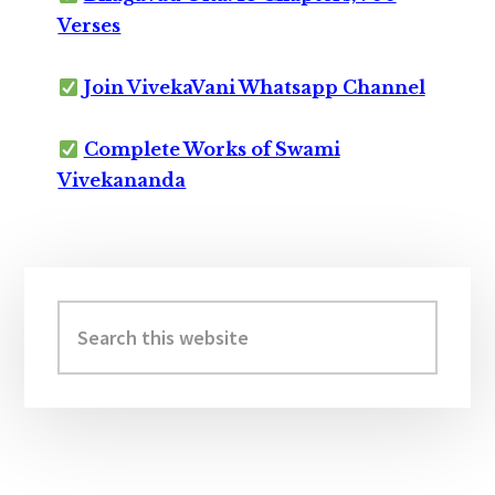
Verses
Join VivekaVani Whatsapp Channel
Complete Works of Swami
Vivekananda
Primary
Sidebar
Search
this
website