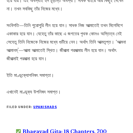
হয়ে যায়। এই অবস্থাই হল চূড়ান্ত অবস্থা। সাধক বাইরে আর কিছুই দেখেন
না। তখন সবকিছু তাঁর নিজের মধ্যে।
সংবিশতি—তিনি পুরোপুরি লীন হয়ে যান। সাধক নিজ আত্মাতেই তখন মিলেমিশে
একাকার হয়ে যান। যেহেতু তাঁর কাছে এ জগতের পৃথক কোনও অস্তিত্ব নেই
সেহেতু তিনি নিজেকে নিজের মধ্যে গুটিয়ে নেন। অর্থাৎ তিনি আত্মতৃপ্ত। ‘আত্মনা
আত্মানম্‌’—আত্মা আত্মাতেই স্থিত। জীবাত্মা পরমাত্মায় লীন হয়ে যান। অর্থাৎ
জীবাত্মাই পরমাত্মা হয়ে যান।
ইতি মাণ্ডূক্যোপনিষৎ সমাপ্তা।
এখানেই মাণ্ডূক্য উপনিষদ সমাপ্ত।
FILED UNDER:
UPANISHADS
Bhagavad Gita: 18 Chapters, 700