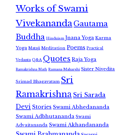
Works of Swami
Vivekananda
Gautama
Buddha
Jnana Yoga
Karma
Hinduism
Poems
Yoga
Meditation
Mataji
Practical
Quotes
Raja Yoga
Vedanta
Q&A
Sister Nivedita
Ramana Maharshi
Ramakrishna Math
Sri
Srimad Bhagavatam
Ramakrishna
Sri Sarada
Devi
Stories
Swami Abhedananda
Swami Adbhutananda
Swami
Swami Akhandananda
Advaitananda
Swami Brahmananda
Swami