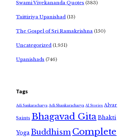
Swami Vivekananda Quotes
(383)
Taittiriya Upanishad
(13)
The Gospel of Sri Ramakrishna
(150)
Uncategorized
(1,951)
Upanishads
(746)
Tags
Alvar
Adi Shankaracharya
Adi Sankaracharya
AI Stories
Bhagavad Gita
Bhakti
Saints
Complete
Buddhism
Yoga