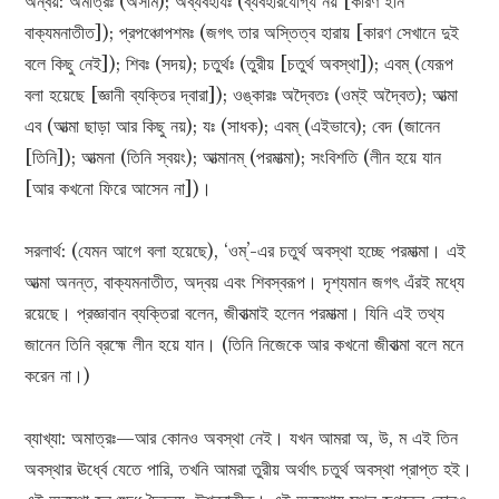
অন্বয়: অমাত্রঃ (অসীম); অব্যবহার্যঃ (ব্যবহারযোগ্য নয় [কারণ ইনি
বাক্যমনাতীত]); প্রপঞ্চোপশমঃ (জগৎ তার অস্তিত্ব হারায় [কারণ সেখানে দুই
বলে কিছু নেই]); শিবঃ (সদয়); চতুর্থঃ (তুরীয় [চতুর্থ অবস্থা]); এবম্ (যেরূপ
বলা হয়েছে [জ্ঞানী ব্যক্তির দ্বারা]); ওঙ্কারঃ অদ্বৈতঃ (ওম্‌ই অদ্বৈত); আত্মা
এব (আত্মা ছাড়া আর কিছু নয়); যঃ (সাধক); এবম্ (এইভাবে); বেদ (জানেন
[তিনি]); আত্মনা (তিনি স্বয়ং); আত্মানম্ (পরমাত্মা); সংবিশতি (লীন হয়ে যান
[আর কখনো ফিরে আসেন না])।
সরলার্থ: (যেমন আগে বলা হয়েছে), ‘ওম্‌’-এর চতুর্থ অবস্থা হচ্ছে পরমাত্মা। এই
আত্মা অনন্ত, বাক্যমনাতীত, অদ্বয় এবং শিবস্বরূপ। দৃশ্যমান জগৎ এঁরই মধ্যে
রয়েছে। প্রজ্ঞাবান ব্যক্তিরা বলেন, জীবাত্মাই হলেন পরমাত্মা। যিনি এই তথ্য
জানেন তিনি ব্রহ্মে লীন হয়ে যান। (তিনি নিজেকে আর কখনো জীবাত্মা বলে মনে
করেন না।)
ব্যাখ্যা: অমাত্রঃ—আর কোনও অবস্থা নেই। যখন আমরা অ, উ, ম এই তিন
অবস্থার ঊর্ধ্বে যেতে পারি, তখনি আমরা তুরীয় অর্থাৎ চতুর্থ অবস্থা প্রাপ্ত হই।