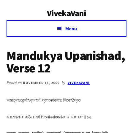
Additional
Skip
Skip
VivekaVani
to
to
menu
main
primary
Voice
content
sidebar
Menu
of
Vivekananda
Mandukya Upanishad,
Verse 12
Posted on
NOVEMBER 15, 2009
by
VIVEKAVANI
অমাত্ৰশ্চতুর্থোঽব্যবহার্য প্রপঞ্চোপশমঃ শিবোঽদ্বৈত
এবমোঙ্কার আত্মৈব সংবিশত্যাত্মনাঽঽত্মানং য এবং বেদ॥১২