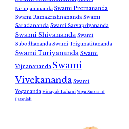
Swami Premananda
Niranjanananda
Swami Ramakrishnananda
Swami
Saradananda
Swami Sarvapriyananda
Swami Shivananda
Swami
Subodhananda
Swami Trigunatitananda
Swami Turiyananda
Swami
Swami
Vijnanananda
Vivekananda
Swami
Yogananda
Vinayak Lohani
Yoga Sutras of
Patanjali