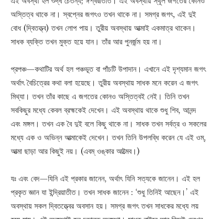
এই অবস্থা হল শুদ্ধ চৈতন্য; ঈশ্বরাতীত। এই অবস্থায় স্থূল জগতের কোনও
অস্তিত্ব থাকে না। স্বপ্নের জগৎও তখন থাকে না। সমগ্র জগৎ, এই দুই
বোধ (দ্বিতত্ত্ব) তখন লোপ পায়। তুরীয় অবস্থায় আত্মাই একমাত্র থাকেন।
সাধক ব্যক্তি তখন মুক্ত হয়ে যান। তাঁর আর পুনর্জন্ম হয় না।
প্রপঞ্চ—কথাটির অর্থ হল পঞ্চভূত বা পাঁচটি উপাদান। এখানে এই দৃশ্যমান জগৎ
অর্থাৎ বৈচিত্রের কথা বলা হয়েছে। তুরীয় অবস্থায় সাধক মনে করেন এ জগৎ
মিথ্যা। তখন তাঁর কাছে এ জগতের কোনও অস্তিত্বই নেই। তিনি তখন
সবকিছুর মধ্যে কেবল ব্রহ্মকেই দেখেন। এই অবস্থায় থাকে শুধু শিব, আনন্দ
এবং মঙ্গল। তখন এক বৈ দুই বলে কিছু থাকে না। সাধক তখন সর্বত্র ও সকলের
মধ্যে এক ও অভিন্ন আত্মাকেই দেখেন। তখন তিনি উপলব্ধি করেন যে এই ওম্‌,
আত্মা ছাড়া আর কিছুই নয়। (এবম্ ওঙ্কার আত্মৈব।)
যঃ এবং বেদ—যিনি এই প্রকার জানেন, অর্থাৎ যিনি সত্যকে জানেন। এই হল
প্রকৃত জ্ঞান যা ইন্দ্রিয়াতীত। তখন সাধক জানেন : ‘শুধু তিনিই আছেন।’ এই
অবস্থায় সকল দ্বিতত্ত্বের অবসান হয়। সমগ্র জগৎ তখন সাধকের মধ্যে লয়