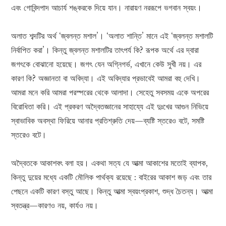
এবং গোবিন্দপাদ আচার্য শঙ্করকে দিয়ে যান। নারায়ণ নররূপে ভগবান স্বয়ং।
অলাত শব্দটির অর্থ ‘জ্বলন্ত মশাল’। ‘অলাত শান্তি’ মানে এই ‘জ্বলন্ত মশালটি
নির্বাপিত করা’। কিন্তু জ্বলন্ত মশালটির তাৎপর্য কি? রূপক অর্থে এর দ্বারা
জগৎকে বোঝানো হয়েছে। জগৎ যেন অগ্নিগর্ভ, এখানে কেউ সুখী নয়। এর
কারণ কি? অজ্ঞানতা বা অবিদ্যা। এই অবিদ্যার প্রভাবেই আমরা বহু দেখি।
আমরা মনে করি আমরা পরস্পরের থেকে আলাদা। সেহেতু সবসময় একে অপরের
বিরোধিতা করি। এই প্রকরণ অদ্বৈতজ্ঞানের সাহায্যে এই দুঃখের আগুন নিভিয়ে
স্বাভাবিক অবস্থা ফিরিয়ে আনার প্রতিশ্রুতি দেয়—ব্যষ্টি স্তরেও বটে, সমষ্টি
স্তরেও বটে।
অদ্বৈতকে আকাশবৎ বলা হয়। একথা সত্য যে আত্মা আকাশের মতোই ব্যাপক,
কিন্তু দুয়ের মধ্যে একটি মৌলিক পার্থক্য রয়েছে : বাইরের আকাশ জড় এবং তার
পেছনে একটি কারণ বস্তু আছে। কিন্তু আত্মা স্বয়ংপ্রকাশ, শুদ্ধ চৈতন্য। আত্মা
স্বতন্ত্র—কারণও নয়, কার্যও নয়।