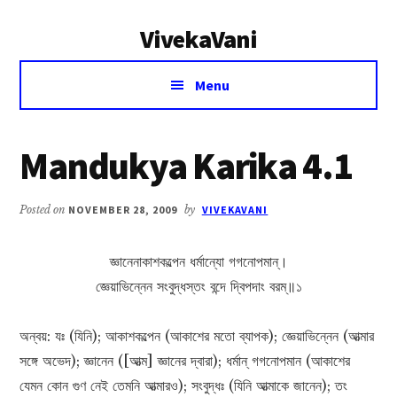
Additional
Skip
Skip
VivekaVani
to
to
menu
main
primary
Voice
content
sidebar
Menu
of
Vivekananda
Mandukya Karika 4.1
Posted on
NOVEMBER 28, 2009
by
VIVEKAVANI
জ্ঞানেনাকাশকল্পেন ধর্মান্যো গগনোপমান্।
জ্ঞেয়াভিন্নেন সংবুদ্ধস্তং বন্দে দ্বিপদাং বরম্॥১
অন্বয়: যঃ (যিনি); আকাশকল্পেন (আকাশের মতো ব্যাপক); জ্ঞেয়াভিন্নেন (আত্মার
সঙ্গে অভেদ); জ্ঞানেন ([আত্ম] জ্ঞানের দ্বারা); ধর্মান্ গগনোপমান (আকাশের
যেমন কোন গুণ নেই তেমনি আত্মারও); সংবুদ্ধঃ (যিনি আত্মাকে জানেন); তং