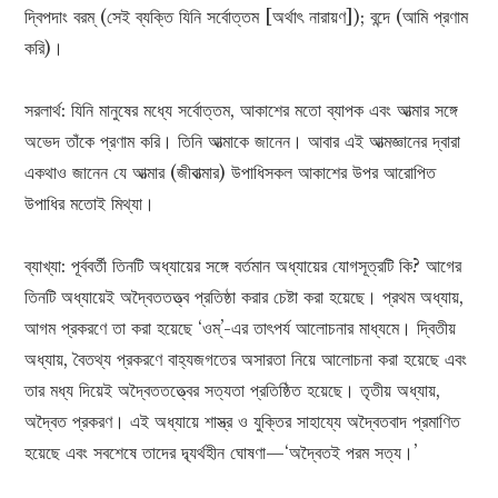
দ্বিপদাং বরম্ (সেই ব্যক্তি যিনি সর্বোত্তম [অর্থাৎ নারায়ণ]); বন্দে (আমি প্রণাম
করি)।
সরলার্থ: যিনি মানুষের মধ্যে সর্বোত্তম, আকাশের মতো ব্যাপক এবং আত্মার সঙ্গে
অভেদ তাঁকে প্রণাম করি। তিনি আত্মাকে জানেন। আবার এই আত্মজ্ঞানের দ্বারা
একথাও জানেন যে আত্মার (জীবাত্মার) উপাধিসকল আকাশের উপর আরোপিত
উপাধির মতোই মিথ্যা।
ব্যাখ্যা: পূর্ববর্তী তিনটি অধ্যায়ের সঙ্গে বর্তমান অধ্যায়ের যোগসূত্রটি কি? আগের
তিনটি অধ্যায়েই অদ্বৈততত্ত্ব প্রতিষ্ঠা করার চেষ্টা করা হয়েছে। প্রথম অধ্যায়,
আগম প্রকরণে তা করা হয়েছে ‘ওম্’-এর তাৎপর্য আলোচনার মাধ্যমে। দ্বিতীয়
অধ্যায়, বৈতথ্য প্রকরণে বাহ্যজগতের অসারতা নিয়ে আলোচনা করা হয়েছে এবং
তার মধ্য দিয়েই অদ্বৈততত্ত্বের সত্যতা প্রতিষ্ঠিত হয়েছে। তৃতীয় অধ্যায়,
অদ্বৈত প্রকরণ। এই অধ্যায়ে শাস্ত্র ও যুক্তির সাহায্যে অদ্বৈতবাদ প্রমাণিত
হয়েছে এবং সবশেষে তাদের দ্ব্যর্থহীন ঘোষণা—‘অদ্বৈতই পরম সত্য।’