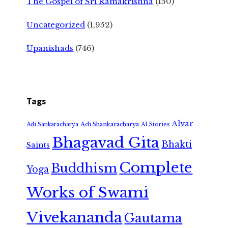
The Gospel of Sri Ramakrishna
(150)
Uncategorized
(1,952)
Upanishads
(746)
Tags
Alvar
Adi Shankaracharya
Adi Sankaracharya
AI Stories
Bhagavad Gita
Bhakti
Saints
Complete
Buddhism
Yoga
Works of Swami
Vivekananda
Gautama