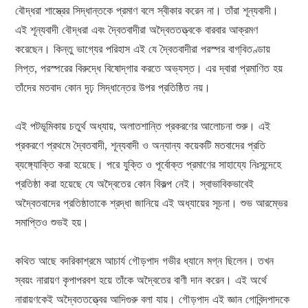
বৌদ্ধরা শাস্ত্রের সিদ্ধান্তকে প্রমাণ বলে স্বীকার করেন না। তাঁরা শূন্যবাদী।
এই শূন্যবাদী বৌদ্ধরা এবং দ্বৈতবাদীরা অদ্বৈততত্ত্বকে বারবার আক্রমণ
করেছেন। কিন্তু ভাগ্যের পরিহাস এই যে দ্বৈতবাদীরা পরস্পর বাগ্‌বিতণ্ডায়
লিপ্ত, পরস্পরের বিরুদ্ধে বিষোদ্‌গার করতে অভ্যস্ত। এর দ্বারা প্রমাণিত হয়
তাঁদের মতবাদ কোন দৃঢ় সিদ্ধান্তের উপর প্রতিষ্ঠিত নয়।
এই পটভূমিকায় চতুর্থ অধ্যায়, অলাতশান্তি প্রকরণের আলোচনা শুরু। এই
প্রকরণে প্রথমে দ্বৈতবাদী, শূন্যবাদী ও অন্যান্য কয়েকটি মতবাদের প্রতি
ব্যঙ্গ্যোক্তি করা হয়েছে। পরে যুক্তি ও পূর্বোক্ত প্রমাণের সাহায্যে নিঃসন্দেহে
প্রতিষ্ঠা করা হয়েছে যে অদ্বৈতের কোন বিকল্প নেই। স্বাভাবিকভাবেই
অদ্বৈতবাদের প্রতিষ্ঠাতাকে শ্রদ্ধা জানিয়ে এই অধ্যায়ের সূচনা। শুভ আরম্ভের
সমাপ্তিও শুভই হয়।
কথিত আছে বদরিকাশ্রমে আচার্য গৌড়পাদ গভীর ধ্যানে মগ্ন ছিলেন। তখন
স্বয়ং নারায়ণ কৃপাপরবশ হয়ে তাঁকে অদ্বৈতের বাণী দান করেন। এই অর্থে
নারায়ণকেই অদ্বৈততত্ত্বের আদিগুরু বলা যায়। গৌড়পাদ এই জ্ঞান গোবিন্দপাদকে