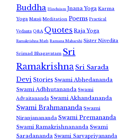
Buddha
Jnana Yoga
Karma
Hinduism
Poems
Yoga
Meditation
Mataji
Practical
Quotes
Raja Yoga
Vedanta
Q&A
Sister Nivedita
Ramana Maharshi
Ramakrishna Math
Sri
Srimad Bhagavatam
Ramakrishna
Sri Sarada
Devi
Stories
Swami Abhedananda
Swami Adbhutananda
Swami
Swami Akhandananda
Advaitananda
Swami Brahmananda
Swami
Swami Premananda
Niranjanananda
Swami Ramakrishnananda
Swami
Saradananda
Swami Sarvapriyananda