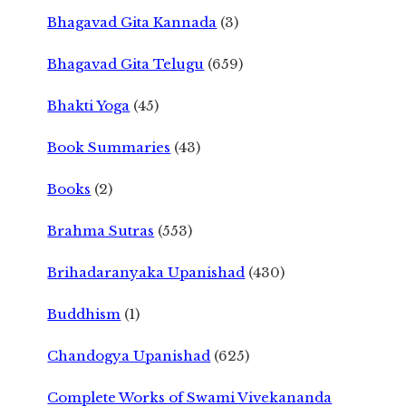
Bhagavad Gita Kannada
(3)
Bhagavad Gita Telugu
(659)
Bhakti Yoga
(45)
Book Summaries
(43)
Books
(2)
Brahma Sutras
(553)
Brihadaranyaka Upanishad
(430)
Buddhism
(1)
Chandogya Upanishad
(625)
Complete Works of Swami Vivekananda