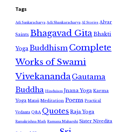
Tags
Alvar
Adi Shankaracharya
Adi Sankaracharya
AI Stories
Bhagavad Gita
Bhakti
Saints
Complete
Buddhism
Yoga
Works of Swami
Vivekananda
Gautama
Buddha
Jnana Yoga
Karma
Hinduism
Poems
Yoga
Meditation
Mataji
Practical
Quotes
Raja Yoga
Vedanta
Q&A
Sister Nivedita
Ramana Maharshi
Ramakrishna Math
Sri