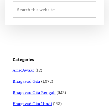
Sidebar
Search
this
website
Categories
AriseAwake
(12)
Bhagavad Gita
(1,372)
Bhagavad Gita Bengali
(653)
Bhagavad Gita Hindi
(153)