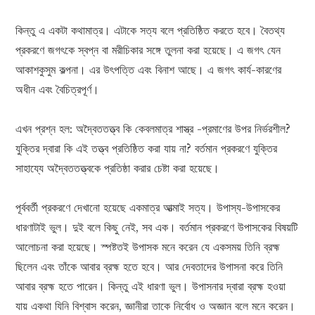
কিন্তু এ একটা কথামাত্র। এটাকে সত্য বলে প্রতিষ্ঠিত করতে হবে। বৈতথ্য
প্রকরণে জগৎকে স্বপ্ন বা মরীচিকার সঙ্গে তুলনা করা হয়েছে। এ জগৎ যেন
আকাশকুসুম কল্পনা। এর উৎপত্তি এবং বিনাশ আছে। এ জগৎ কার্য-কারণের
অধীন এবং বৈচিত্রপূর্ণ।
এখন প্রশ্ন হল: অদ্বৈততত্ত্ব কি কেবলমাত্র শাস্ত্র -প্রমাণের উপর নির্ভরশীল?
যুক্তির দ্বারা কি এই তত্ত্ব প্রতিষ্ঠিত করা যায় না? বর্তমান প্রকরণে যুক্তির
সাহায্যে অদ্বৈততত্ত্বকে প্রতিষ্ঠা করার চেষ্টা করা হয়েছে।
পূর্ববর্তী প্রকরণে দেখানো হয়েছে একমাত্র আত্মাই সত্য। উপাস্য-উপাসকের
ধারণাটাই ভুল। দুই বলে কিছু নেই, সব এক। বর্তমান প্রকরণে উপাসকের বিষয়টি
আলোচনা করা হয়েছে। স্পষ্টতই উপাসক মনে করেন যে একসময় তিনি ব্রহ্ম
ছিলেন এবং তাঁকে আবার ব্রহ্ম হতে হবে। আর দেবতাদের উপাসনা করে তিনি
আবার ব্রহ্ম হতে পারেন। কিন্তু এই ধারণা ভুল। উপাসনার দ্বারা ব্রহ্ম হওয়া
যায় একথা যিনি বিশ্বাস করেন, জ্ঞানীরা তাকে নির্বোধ ও অজ্ঞান বলে মনে করেন।