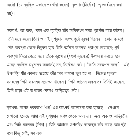
অসৌ (যে ব্যক্তি এভাবে প্রার্থনা করেন); কৃপণঃ (নির্বোধ); স্মৃতঃ (মনে করা
হয়)।
সরলার্থ: ধরা যাক, কোন এক ব্যক্তি তাঁর অধিকাংশ সময় প্রার্থনা করে কাটান।
তিনি মনে করেন তিনি ও এই দৃশ্যমান জগৎ পূর্বে ব্রহ্মা ছিলেন। কোন কারণে
সেই অবস্থা থেকে বিচ্যুত হয়ে তিনি বর্তমান অবস্থা প্রাপ্ত হয়েছেন; পূর্ব
অবস্থা ফিরে পেতে হলে তাঁকে ব্রহ্মের (সগুণ ব্রহ্মের) উপাসনা করতে হবে।
এহেন ব্যক্তি শুধুমাত্র অজ্ঞানই নন, নির্বোধও বটে। ‘আমি স্বরূপত ব্রহ্ম’—এই
উপলব্ধি যাঁর একবার হয়েছে তাঁর আর কখনো ভুল হয় না। নিজের স্বরূপ
সম্বন্ধে তিনি সবসময় সচেতন থাকেন। তিনি জানেন একমাত্র তিনিই আছেন,
তিনি ছাড়া এই জগতের কোনও অস্তিত্ব নেই।
ব্যাখ্যা: আগম প্রকরণে ‘ওম্’-এর তাৎপর্য আলোচনা করা হয়েছে। সেখানে
দেখানো হয়েছে আত্মা এই দৃশ্যমান জগৎ থেকে আলাদা। আত্মা এক ও অদ্বিতীয়
এবং তিনি মঙ্গলময় (শিব)। যিনি আত্মাকে উপলব্ধি করেছেন তাঁর কাছে আর দুই
বলে কিছু নেই, সব এক।