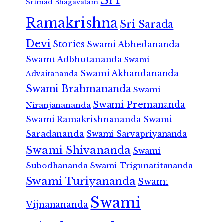
Srimad Bhagavatam
Ramakrishna
Sri Sarada
Devi
Stories
Swami Abhedananda
Swami Adbhutananda
Swami
Swami Akhandananda
Advaitananda
Swami Brahmananda
Swami
Swami Premananda
Niranjanananda
Swami Ramakrishnananda
Swami
Saradananda
Swami Sarvapriyananda
Swami Shivananda
Swami
Subodhananda
Swami Trigunatitananda
Swami Turiyananda
Swami
Swami
Vijnanananda