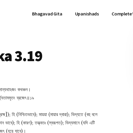
Bhagavad Gita
Upanishads
Complete
a 3.19
ন্নান্যথাঽজং কথঞ্চন।
র্ত্যতামমৃতং ব্রজেৎ॥১৯
ম]); হি (নিশ্চিতভাবে); মায়য়া (মায়ার দ্বারা); ভিদ্যতে (বহু বলে
 ভাবে); হি (কারণ); তত্ত্বতঃ (স্বরূপত); ভিদ্যমানে (যদি এটি
রজেৎ (হয়ে যাবে)।