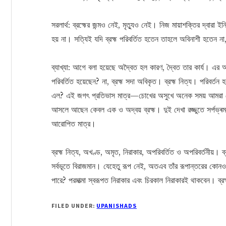
সরলার্থ: ব্রহ্মের জন্মও নেই, মৃত্যুও নেই। নিজ মায়াশক্তির দ্বারা ই
হয় না। সত্যিই যদি ব্রহ্ম পরিবর্তিত হতেন তাহলে অবিনাশী হতেন 
ব্যাখ্যা: আগে বলা হয়েছে অদ্বৈত হল কারণ, দ্বৈত তার কার্য। এর অর্
পরিবর্তিত হয়েছেন? না, ব্রহ্ম সদা অবিকৃত। ব্রহ্ম নিত্য। পরিবর
এল? এই জগৎ প্রতিভাস মাত্র—চোখের অসুখে অনেক সময় আমরা যে
আসলে আছেন কেবল এক ও অদ্বয় ব্রহ্ম। দুই দেখা রজ্জুতে সর্পভ্ৰমতু
আরোপিত মাত্র।
ব্রহ্ম নিত্য, অখণ্ড, অমৃত, নিরাকার, অপরিবর্তিত ও অপরিবর্তনীয়।
সর্বভূতে বিরাজমান। যেহেতু রূপ নেই, অতএব তাঁর রূপান্তরের কোনও
পারে? পরমাত্মা স্বরূপত নিরাকার এবং চিরকাল নিরাকারই থাকবেন। ব্রহ
FILED UNDER:
UPANISHADS