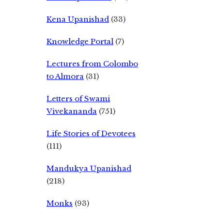
Kena Upanishad
(33)
Knowledge Portal
(7)
Lectures from Colombo
to Almora
(31)
Letters of Swami
Vivekananda
(751)
Life Stories of Devotees
(111)
Mandukya Upanishad
(218)
Monks
(93)