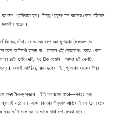
নি বহু রূপে প্রতিভাত হন। কিন্তু প্রকৃতপক্ষে ব্রহ্মের কোন পরিবর্তন
না, মরণশীল হতেন।
থ কি এই দাঁড়ায় যে অদ্বয় ব্রহ্ম এই দৃশ্যমান দ্বৈতজগতে
্তন হলে ব্রহ্ম অবিনাশী হতেন না। তাহলে এই দ্বৈতজগৎ কোথা থেকে
মন দুটো দুটো দেখি, এও ঠিক তেমনি। আমরা দুই দেখছি,
ল্য। ব্রহ্মই অধিষ্ঠান, নাম-রূপের এই দৃশ্যজগৎ ব্রহ্মের উপর
 ব্রহ্ম শুদ্ধ চৈতন্যস্বরূপ। ইনি আকাশের মতো—সর্বত্র এবং
 প্রশ্নই ওঠে না। আগুন কি তার উত্তাপ হারিয়ে শীতল হয়ে যেতে
্ম নরম মাটির তাল নন যে তাঁকে নানা রূপ দেওয়া যাবে।