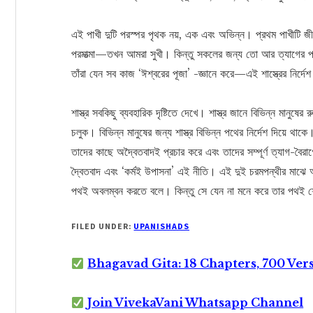
এই পাখী দুটি পরস্পর পৃথক নয়, এক এবং অভিন্ন। প্রথম পাখীটি জীব
পরমাত্মা—তখন আমরা সুখী। কিন্তু সকলের জন্য তো আর ত্যাগের পথ
তাঁরা যেন সব কাজ ‘ঈশ্বরের পূজা’ -জ্ঞানে করে—এই শাস্ত্রের নির্দ
শাস্ত্র সবকিছু ব্যবহারিক দৃষ্টিতে দেখে। শাস্ত্র জানে বিভিন্ন মানুষ
চলুক। বিভিন্ন মানুষের জন্য শাস্ত্র বিভিন্ন পথের নির্দেশ দিয়ে থাকে
তাদের কাছে অদ্বৈতবাদই প্রচার করে এবং তাদের সম্পূর্ণ ত্যাগ-বৈরাগ্
দ্বৈতবাদ এবং ‘কর্মই উপাসনা’ এই নীতি। এই দুই চরমপন্থীর মাঝে আ
পথই অবলম্বন করতে বলে। কিন্তু সে যেন না মনে করে তার পথই শ্রে
FILED UNDER:
UPANISHADS
Bhagavad Gita: 18 Chapters, 700 Ver
Join VivekaVani Whatsapp Channel