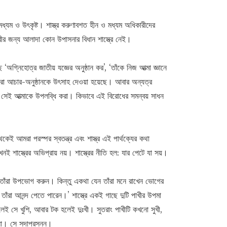
ধ্যম ও উৎকৃষ্ট। শাস্ত্র করুণাবশত হীন ও মধ্যম অধিকারীদের
রীর জন্য আলাদা কোন উপাসনার বিধান শাস্ত্রে নেই।
 ‘অগ্নিহোত্র জাতীয় যজ্ঞের অনুষ্ঠান কর’, ‘তাঁকে নিজ আত্মা জ্ঞানে
ারা আচার-অনুষ্ঠানকে উৎসাহ দেওয়া হয়েছে। আবার অন্যত্র
্য সেই আত্মাকে উপলব্ধি করা। কিভাবে এই বিরোধের সমন্বয় সাধন
ই আমরা পরস্পর স্বতন্ত্র এবং শাস্ত্র এই পার্থক্যের কথা
্ত্রের অভিপ্রায় নয়। শাস্ত্রের নীতি হল: যার পেটে যা সয়।
তাঁরা উপভোগ করুন। কিন্তু একথা যেন তাঁরা মনে রাখেন ভোগের
 তাঁরা আনন্দ পেতে পারেন।’ শাস্ত্রে একই গাছে দুটি পাখীর উপমা
 সে খুশি, আবার টক হলেই দুঃখী। সুতরাং পাখীটি কখনো সুখী,
না। সে সদাপ্রসন্ন।