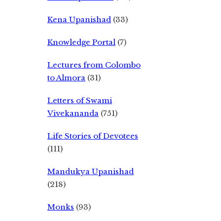
Kena Upanishad
(33)
Knowledge Portal
(7)
Lectures from Colombo
to Almora
(31)
Letters of Swami
Vivekananda
(751)
Life Stories of Devotees
(111)
Mandukya Upanishad
(218)
Monks
(93)