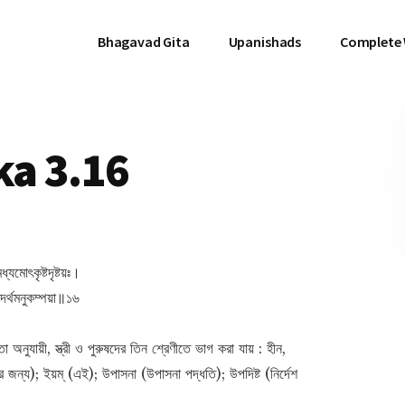
Bhagavad Gita
Upanishads
Complete
a 3.16
ধ্যমোৎকৃষ্টদৃষ্টয়ঃ।
দর্থমনুকম্পয়া॥১৬
মতা অনুযায়ী, স্ত্রী ও পুরুষদের তিন শ্রেণীতে ভাগ করা যায় : হীন,
দের জন্য); ইয়ম্ (এই); উপাসনা (উপাসনা পদ্ধতি); উপদিষ্ট (নির্দেশ