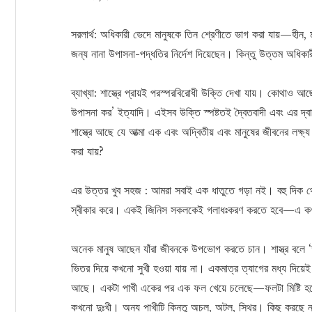
সরলার্থ: অধিকারী ভেদে মানুষকে তিন শ্রেণীতে ভাগ করা যায়—হীন, ম
জন্য নানা উপাসনা-পদ্ধতির নির্দেশ দিয়েছেন। কিন্তু উত্তম অধিকা
ব্যাখ্যা: শাস্ত্রে প্রায়ই পরস্পরবিরোধী উক্তি দেখা যায়। কোথাও আছে
উপাসনা কর’ ইত্যাদি। এইসব উক্তি স্পষ্টতই দ্বৈতবাদী এবং এর দ্ব
শাস্ত্রে আছে যে আত্মা এক এবং অদ্বিতীয় এবং মানুষের জীবনের লক্ষ
করা যায়?
এর উত্তর খুব সহজ : আমরা সবাই এক ধাতুতে গড়া নই। বহু দিক থেকে
স্বীকার করে। একই জিনিস সকলকেই গলাধঃকরণ করতে হবে—এ কখনই শাস
অনেক মানুষ আছেন যাঁরা জীবনকে উপভোগ করতে চান। শাস্ত্র বলে ‘
ভিতর দিয়ে কখনো সুখী হওয়া যায় না। একমাত্র ত্যাগের মধ্য দিয়েই
আছে। একটা পাখী একের পর এক ফল খেয়ে চলেছে—ফলটা মিষ্টি হলেই
কখনো দুঃখী। অন্য পাখীটি কিন্তু অচল, অটল, স্থির। কিছু করছে 