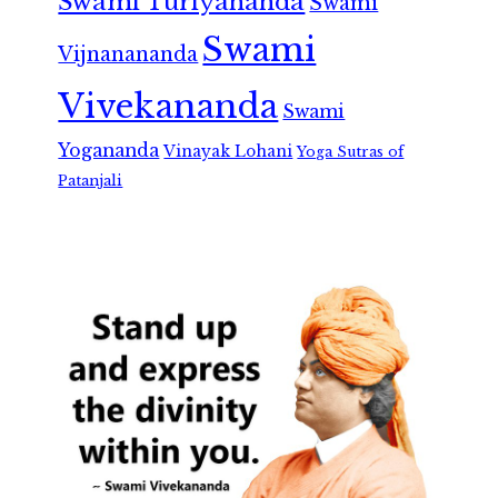
Swami Turiyananda
Swami
Swami
Vijnanananda
Vivekananda
Swami
Yogananda
Vinayak Lohani
Yoga Sutras of
Patanjali