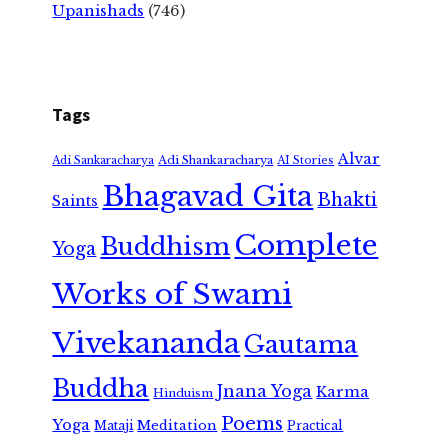
Upanishads
(746)
Tags
Alvar
Adi Shankaracharya
Adi Sankaracharya
AI Stories
Bhagavad Gita
Bhakti
Saints
Complete
Buddhism
Yoga
Works of Swami
Vivekananda
Gautama
Buddha
Jnana Yoga
Karma
Hinduism
Poems
Yoga
Meditation
Mataji
Practical