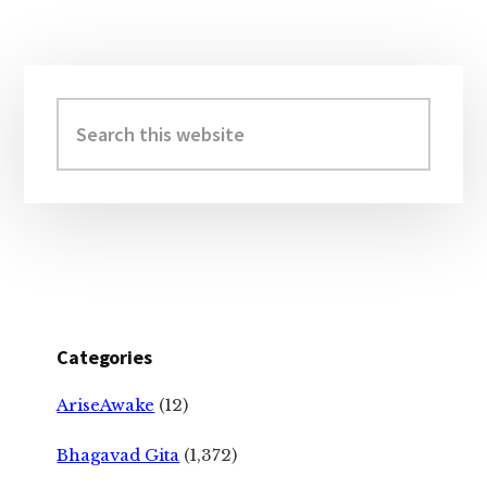
Primary
Sidebar
Search
this
website
Categories
AriseAwake
(12)
Bhagavad Gita
(1,372)