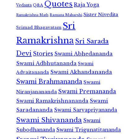
Quotes
Raja Yoga
Vedanta
Q&A
Sister Nivedita
Ramana Maharshi
Ramakrishna Math
Sri
Srimad Bhagavatam
Ramakrishna
Sri Sarada
Devi
Stories
Swami Abhedananda
Swami Adbhutananda
Swami
Swami Akhandananda
Advaitananda
Swami Brahmananda
Swami
Swami Premananda
Niranjanananda
Swami Ramakrishnananda
Swami
Saradananda
Swami Sarvapriyananda
Swami Shivananda
Swami
Subodhananda
Swami Trigunatitananda