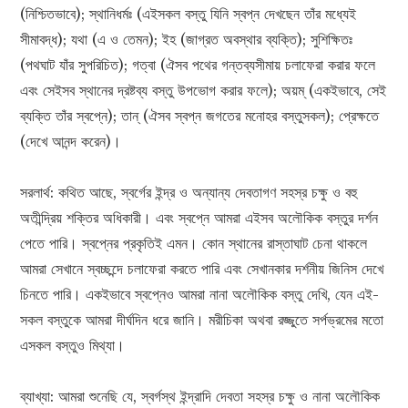
(নিশ্চিতভাবে); স্থানিধর্মঃ (এইসকল বস্তু যিনি স্বপ্ন দেখছেন তাঁর মধ্যেই
সীমাবদ্ধ); যথা (এ ও তেমন); ইহ (জাগ্রত অবস্থার ব্যক্তি); সুশিক্ষিতঃ
(পথঘাট যাঁর সুপরিচিত); গত্বা (ঐসব পথের গন্তব্যসীমায় চলাফেরা করার ফলে
এবং সেইসব স্থানের দ্রষ্টব্য বস্তু উপভোগ করার ফলে); অয়ম্ (একইভাবে, সেই
ব্যক্তি তাঁর স্বপ্নে); তান্ (ঐসব স্বপ্ন জগতের মনোহর বস্তুসকল); প্রেক্ষতে
(দেখে আনন্দ করেন)।
সরলার্থ: কথিত আছে, স্বর্গের ইন্দ্র ও অন্যান্য দেবতাগণ সহস্র চক্ষু ও বহু
অতীন্দ্রিয় শক্তির অধিকারী। এবং স্বপ্নে আমরা এইসব অলৌকিক বস্তুর দর্শন
পেতে পারি। স্বপ্নের প্রকৃতিই এমন। কোন স্থানের রাস্তাঘাট চেনা থাকলে
আমরা সেখানে স্বচ্ছন্দে চলাফেরা করতে পারি এবং সেখানকার দর্শনীয় জিনিস দেখে
চিনতে পারি। একইভাবে স্বপ্নেও আমরা নানা অলৌকিক বস্তু দেখি, যেন এই-
সকল বস্তুকে আমরা দীর্ঘদিন ধরে জানি। মরীচিকা অথবা রজ্জুতে সর্পভ্রমের মতো
এসকল বস্তুও মিথ্যা।
ব্যাখ্যা: আমরা শুনেছি যে, স্বর্গস্থ ইন্দ্রাদি দেবতা সহস্র চক্ষু ও নানা অলৌকিক