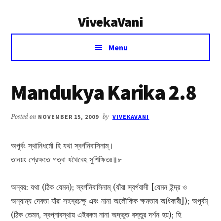
Additional
Skip
Skip
VivekaVani
to
to
menu
main
primary
Voice
content
sidebar
Menu
of
Vivekananda
Mandukya Karika 2.8
Posted on
NOVEMBER 15, 2009
by
VIVEKAVANI
অপূর্বং স্থানিধর্মো হি যথা স্বর্গনিবাসিনাম্।
তানয়ং প্রেক্ষতে গত্বা যথৈবেহ সুশিক্ষিতঃ॥৮
অন্বয়: যথা (ঠিক যেমন); স্বর্গনিবাসিনাম্ (যাঁরা স্বর্গবাসী [যেমন ইন্দ্র ও
অন্যান্য দেবতা যাঁরা সহস্রচক্ষু এবং নানা অলৌকিক ক্ষমতার অধিকারী]); অপূর্বম্
(ঠিক তেমন, স্বপ্নাবস্থায় এইরকম নানা অদ্ভুত বস্তুর দর্শন হয়); হি