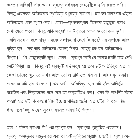
ক্ষমতার অধিকারী এবং আমরা স্বপ্নে এইসকল দেবদেবীকে দর্শন করতে পারি।
কিন্তু এইসকল অভিজ্ঞতার স্থায়িত্ব শুধুমাত্র স্বপ্নে। জাগ্রত অবস্থায় এইসব
অভিজ্ঞতার কোন স্থান নেই। যেমন—স্বপ্নাবস্থায় নিজেকে চতুর্ভুজা বলেও
দেখা যেতে পারে। কিন্তু একি সত্য? এর উত্তরে আমরা হয়তো বলব হ্যাঁ।
এগুলি সত্য না হলে মানুষ এসবের স্বপ্নই বা দেখে কি করে? এর স্বপক্ষে আরও
যুক্তি হল : ‘স্বপ্নের অভিজ্ঞতা যেহেতু মিথ্যা সেহেতু জাগ্রত অভিজ্ঞতাও
মিথ্যা।’ এই হেতুবাক্যটি ভুল। যেমন—স্বপ্নে আমি যে আমার চারটি হাত দেখি
সেটি মিথ্যা নয়। কিন্তু এই স্বপ্নটি যদি সত্য হয় তবে দুটি অতিরিক্ত হাত এল
কোথা থেকে? ঘুমোতে যাবার আগে তো এ দুটি হাত ছিল না। আবার ঘুম ভাঙার
পরেও এ দুটি হাত থাকে না। এর অর্থ—অতিরিক্ত হাত দুটি হঠাৎ আবির্ভূত
হয়েছিল এবং নিদ্রাভঙ্গের সঙ্গে সঙ্গে তা অন্তর্হিতও হল। এসব কি আপনিই ঘটতে
পারে? হাত দুটি কি কখনো নিজ ইচ্ছায় গজিয়ে ওঠে? হাত দুটির কি তবে নিজ
ইচ্ছা বলে কিছু আছে? সুতরাং সমস্ত ভাবনাটাই উদ্ভট।
তবে এ ঘটনার ব্যাখ্যা কি? এর ব্যাখ্যা হল—স্বপ্নের প্রকৃতিই এইরকম।
স্বপ্নে অসম্ভবও সম্ভব হয় এবং তা ঘটে ব্যক্তির প্রয়াস ছাড়াই। স্বপ্ন যেন