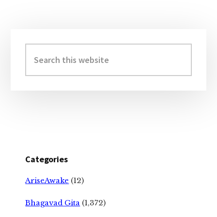
Primary
Sidebar
Search
this
website
Categories
AriseAwake
(12)
Bhagavad Gita
(1,372)