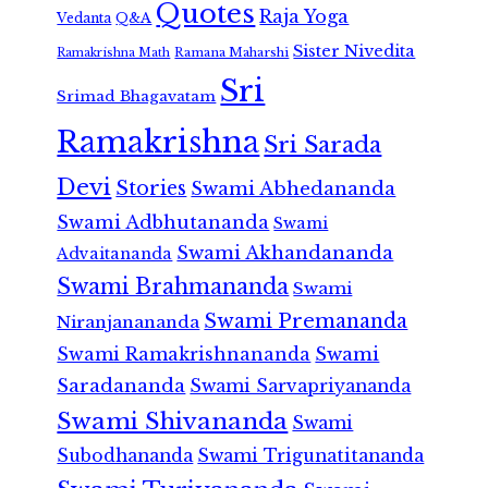
Quotes
Raja Yoga
Vedanta
Q&A
Sister Nivedita
Ramana Maharshi
Ramakrishna Math
Sri
Srimad Bhagavatam
Ramakrishna
Sri Sarada
Devi
Stories
Swami Abhedananda
Swami Adbhutananda
Swami
Swami Akhandananda
Advaitananda
Swami Brahmananda
Swami
Swami Premananda
Niranjanananda
Swami Ramakrishnananda
Swami
Saradananda
Swami Sarvapriyananda
Swami Shivananda
Swami
Subodhananda
Swami Trigunatitananda