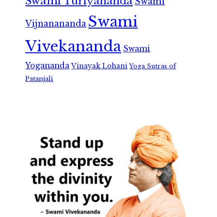
Swami Turiyananda
Swami
Swami
Vijnanananda
Vivekananda
Swami
Yogananda
Vinayak Lohani
Yoga Sutras of
Patanjali