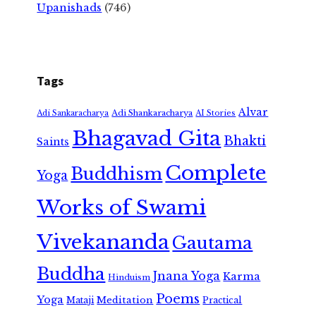
Upanishads
(746)
Tags
Alvar
Adi Shankaracharya
Adi Sankaracharya
AI Stories
Bhagavad Gita
Bhakti
Saints
Complete
Buddhism
Yoga
Works of Swami
Vivekananda
Gautama
Buddha
Jnana Yoga
Karma
Hinduism
Poems
Yoga
Meditation
Mataji
Practical