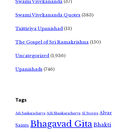
Swami Vivekananda
(37)
Swami Vivekananda Quotes
(383)
Taittiriya Upanishad
(13)
The Gospel of Sri Ramakrishna
(150)
Uncategorized
(1,936)
Upanishads
(746)
Tags
Alvar
Adi Shankaracharya
Adi Sankaracharya
AI Stories
Bhagavad Gita
Bhakti
Saints