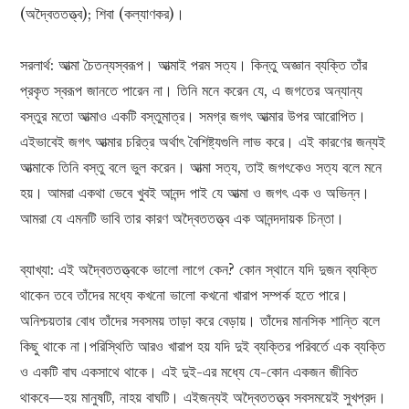
(অদ্বৈততত্ত্ব); শিবা (কল্যাণকর)।
সরলার্থ: আত্মা চৈতন্যস্বরূপ। আত্মাই পরম সত্য। কিন্তু অজ্ঞান ব্যক্তি তাঁর
প্রকৃত স্বরূপ জানতে পারেন না। তিনি মনে করেন যে, এ জগতের অন্যান্য
বস্তুর মতো আত্মাও একটি বস্তুমাত্র। সমগ্র জগৎ আত্মার উপর আরোপিত।
এইভাবেই জগৎ আত্মার চরিত্র অর্থাৎ বৈশিষ্ট্যগুলি লাভ করে। এই কারণের জন্যই
আত্মাকে তিনি বস্তু বলে ভুল করেন। আত্মা সত্য, তাই জগৎকেও সত্য বলে মনে
হয়। আমরা একথা ভেবে খুবই আনন্দ পাই যে আত্মা ও জগৎ এক ও অভিন্ন।
আমরা যে এমনটি ভাবি তার কারণ অদ্বৈততত্ত্ব এক আনন্দদায়ক চিন্তা।
ব্যাখ্যা: এই অদ্বৈততত্ত্বকে ভালো লাগে কেন? কোন স্থানে যদি দুজন ব্যক্তি
থাকেন তবে তাঁদের মধ্যে কখনো ভালো কখনো খারাপ সম্পর্ক হতে পারে।
অনিশ্চয়তার বোধ তাঁদের সবসময় তাড়া করে বেড়ায়। তাঁদের মানসিক শান্তি বলে
কিছু থাকে না।পরিস্থিতি আরও খারাপ হয় যদি দুই ব্যক্তির পরিবর্তে এক ব্যক্তি
ও একটি বাঘ একসাথে থাকে। এই দুই-এর মধ্যে যে-কোন একজন জীবিত
থাকবে—হয় মানুষটি, নাহয় বাঘটি। এইজন্যই অদ্বৈততত্ত্ব সবসময়েই সুখপ্রদ।