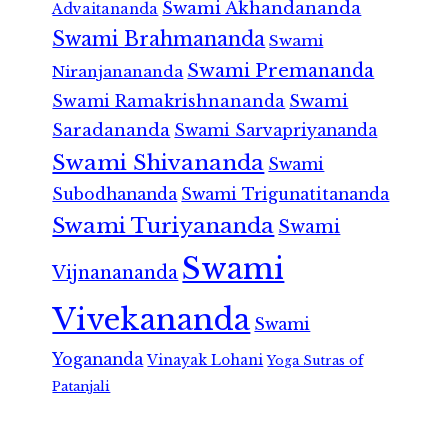
Swami Akhandananda
Advaitananda
Swami Brahmananda
Swami
Swami Premananda
Niranjanananda
Swami Ramakrishnananda
Swami
Saradananda
Swami Sarvapriyananda
Swami Shivananda
Swami
Subodhananda
Swami Trigunatitananda
Swami Turiyananda
Swami
Swami
Vijnanananda
Vivekananda
Swami
Yogananda
Vinayak Lohani
Yoga Sutras of
Patanjali