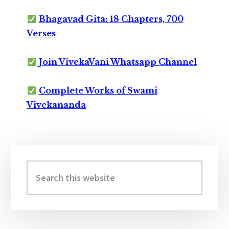
Bhagavad Gita: 18 Chapters, 700
Verses
Join VivekaVani Whatsapp Channel
Complete Works of Swami
Vivekananda
Primary
Sidebar
Search
this
website