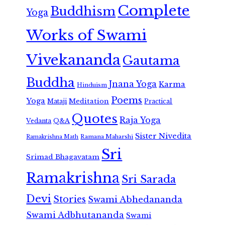
Complete
Buddhism
Yoga
Works of Swami
Vivekananda
Gautama
Buddha
Jnana Yoga
Karma
Hinduism
Poems
Yoga
Meditation
Mataji
Practical
Quotes
Raja Yoga
Vedanta
Q&A
Sister Nivedita
Ramana Maharshi
Ramakrishna Math
Sri
Srimad Bhagavatam
Ramakrishna
Sri Sarada
Devi
Stories
Swami Abhedananda
Swami Adbhutananda
Swami