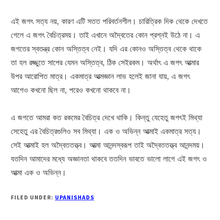
এই জগৎ সত্য নয়, কারণ এটি সতত পরিবর্তনশীল। চারিত্রিক দিক থেকে দেখতে
গেলে এ জগৎ বৈচিত্রময়। তাই এখানে অদ্বৈতের কোন প্রশ্নই উঠে না। এ
জগতের স্বতন্ত্র কোন অস্তিত্ব নেই। যদি এর কোনও অস্তিত্ব থেকে থাকে
তা হল রজ্জুতে সাপের যেমন অস্তিত্ব, ঠিক সেইরকম। অর্থাৎ এ জগৎ আত্মার
উপর আরোপিত মাত্র। একমাত্র আত্মজ্ঞান লাভ হলেই জানা যায়, এ জগৎ
আগেও কখনো ছিল না, পরেও কখনো থাকবে না।
এ জগতে আমরা কত রকমের বৈচিত্র দেখে থাকি। কিন্তু যেহেতু জগৎই মিথ্যা
সেহেতু এর বৈচিত্রগুলিও সব মিথ্যা। এক ও অভিন্ন আত্মাই একমাত্র সত্য।
সেই আত্মাই হল অদ্বৈততত্ত্ব। আত্মা আনন্দস্বরূপ তাই অদ্বৈততত্ত্ব আনন্দময়।
যতদিন আমাদের মধ্যে অজ্ঞানতা থাকবে ততদিন ভাবতে ভালো লাগে এই জগৎ ও
আত্মা এক ও অভিন্ন।
FILED UNDER:
UPANISHADS