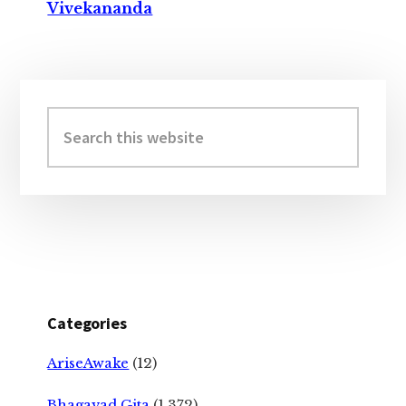
Vivekananda
Primary
Sidebar
Search
this
website
Categories
AriseAwake
(12)
Bhagavad Gita
(1,372)