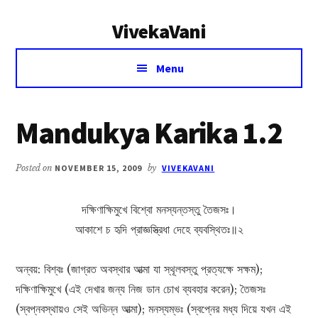
Additional
Skip
Skip
VivekaVani
to
to
menu
main
primary
Voice
content
sidebar
Menu
of
Vivekananda
Mandukya Karika 1.2
Posted on
NOVEMBER 15, 2009
by
VIVEKAVANI
দক্ষিণাক্ষিমুখে বিশ্বো মনস্যন্তস্তু তৈজসঃ।
আকাশে চ হৃদি প্রাজ্ঞস্ত্রিধা দেহে ব্যবস্থিতঃ॥২
অন্বয়: বিশ্বঃ (জাগ্রত অবস্থার আত্মা যা স্থূলবস্তু প্রত্যক্ষে সক্ষম);
দক্ষিণাক্ষিমুখে (এই দেখার জন্য নিজ ডান চোখ ব্যবহার করেন); তৈজসঃ
(স্বপ্নবস্থায়ও সেই অভিন্ন আত্মা); মনস্যম্ভঃ (স্বপ্নের মধ্য দিয়ে যখন এই