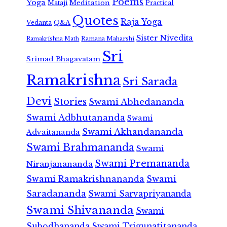
Poems
Yoga
Meditation
Mataji
Practical
Quotes
Raja Yoga
Vedanta
Q&A
Sister Nivedita
Ramana Maharshi
Ramakrishna Math
Sri
Srimad Bhagavatam
Ramakrishna
Sri Sarada
Devi
Stories
Swami Abhedananda
Swami Adbhutananda
Swami
Swami Akhandananda
Advaitananda
Swami Brahmananda
Swami
Swami Premananda
Niranjanananda
Swami Ramakrishnananda
Swami
Saradananda
Swami Sarvapriyananda
Swami Shivananda
Swami
Subodhananda
Swami Trigunatitananda