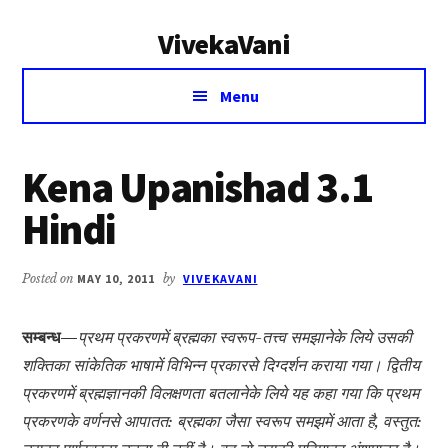
Additional
Skip
Skip
VivekaVani
to
to
menu
main
primary
Voice
content
sidebar
Menu
of
Vivekananda
Kena Upanishad 3.1
Hindi
Posted on
MAY 10, 2011
by
VIVEKAVANI
सम्बन्ध—
प्रथम प्रकरणमें ब्रह्मका स्वरूप-तत्त्व समझानेके लिये उसकी
शक्तिका सांकेतिक भाषामें विभिन्न प्रकारसे दिग्दर्शन कराया गया। द्वितीय
प्रकरणमें ब्रह्मज्ञानकी विलक्षणता बतलानेके लिये यह कहा गया कि प्रथम
प्रकरणके वर्णनसे आपातत: ब्रह्मका जैसा स्वरूप समझमें आता है, वस्तुत: