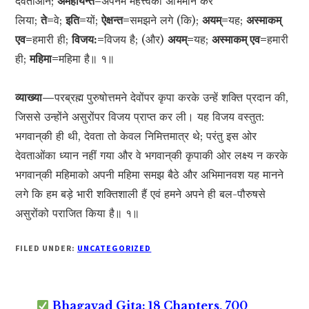
देवताओंने;
अमहीयन्त=
अपनेमें महत्त्वका अभिमान कर
लिया;
ते=
वे;
इति=
यों;
ऐक्षन्त=
समझने लगे (कि);
अयम्=
यह;
अस्माकम्
एव=
हमारी ही;
विजय:=
विजय है; (और)
अयम्=
यह;
अस्माकम् एव=
हमारी
ही;
महिमा=
महिमा है॥ १॥
व्याख्या—
परब्रह्म पुरुषोत्तमने देवोंपर कृपा करके उन्हें शक्ति प्रदान की,
जिससे उन्होंने असुरोंपर विजय प्राप्त कर ली। यह विजय वस्तुत:
भगवान‍्की ही थी, देवता तो केवल निमित्तमात्र थे; परंतु इस ओर
देवताओंका ध्यान नहीं गया और वे भगवान‍्की कृपाकी ओर लक्ष्य न करके
भगवान‍्की महिमाको अपनी महिमा समझ बैठे और अभिमानवश यह मानने
लगे कि हम बड़े भारी शक्तिशाली हैं एवं हमने अपने ही बल-पौरुषसे
असुरोंको पराजित किया है॥ १॥
FILED UNDER:
UNCATEGORIZED
Bhagavad Gita: 18 Chapters, 700