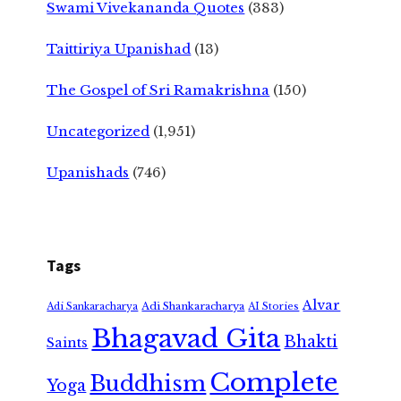
Swami Vivekananda Quotes
(383)
Taittiriya Upanishad
(13)
The Gospel of Sri Ramakrishna
(150)
Uncategorized
(1,951)
Upanishads
(746)
Tags
Alvar
Adi Shankaracharya
Adi Sankaracharya
AI Stories
Bhagavad Gita
Bhakti
Saints
Complete
Buddhism
Yoga