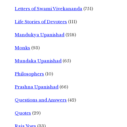
Letters of Swami Vivekananda
(751)
Life Stories of Devotees
(111)
Mandukya Upanishad
(218)
Monks
(93)
Mundaka Upanishad
(65)
Philosophers
(10)
Prashna Upanishad
(66)
Questions and Answers
(42)
Quotes
(29)
Raja Yoga
(33)