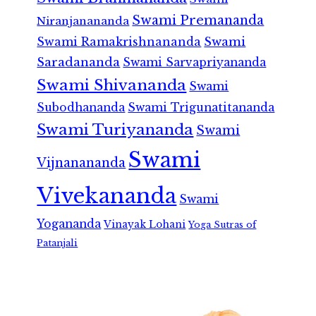
Swami Premananda
Niranjanananda
Swami Ramakrishnananda
Swami
Saradananda
Swami Sarvapriyananda
Swami Shivananda
Swami
Subodhananda
Swami Trigunatitananda
Swami Turiyananda
Swami
Swami
Vijnanananda
Vivekananda
Swami
Yogananda
Vinayak Lohani
Yoga Sutras of
Patanjali