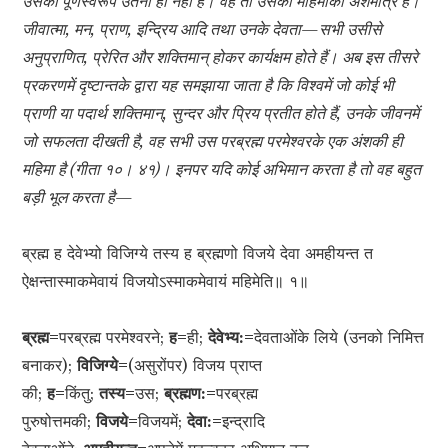
उसका पूर्णस्वरूप उतना ही नहीं है। वह तो उसकी महिमाका अंशमात्र है।
जीवात्मा, मन, प्राण, इन्द्रिय आदि तथा उनके देवता—सभी उसीसे
अनुप्राणित, प्रेरित और शक्तिमान् होकर कार्यक्षम होते हैं। अब इस तीसरे
प्रकरणमें दृष्टान्तके द्वारा यह समझाया जाता है कि विश्वमें जो कोई भी
प्राणी या पदार्थ शक्तिमान्, सुन्दर और प्रिय प्रतीत होते हैं, उनके जीवनमें
जो सफलता दीखती है, वह सभी उस परब्रह्म परमेश्वरके एक अंशकी ही
महिमा है (गीता १०। ४१)। इनपर यदि कोई अभिमान करता है तो वह बहुत
बड़ी भूल करता है—
ब्रह्म ह देवेभ्यो विजिग्ये तस्य ह ब्रह्मणो विजये देवा अमहीयन्त त
ऐक्षन्तास्माकमेवायं विजयोऽस्माकमेवायं महिमेति॥ १॥
ब्रह्म=
परब्रह्म परमेश्वरने;
ह=
ही;
देवेभ्य:=
देवताओंके लिये (उनको निमित्त
बनाकर);
विजिग्ये=
(असुरोंपर) विजय प्राप्त
की;
ह=
किंतु;
तस्य=
उस;
ब्रह्मण:=
परब्रह्म
पुरुषोत्तमकी;
विजये=
विजयमें;
देवा:=
इन्द्रादि