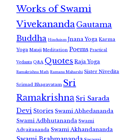
Works of Swami
Vivekananda
Gautama
Buddha
Jnana Yoga
Karma
Hinduism
Poems
Yoga
Meditation
Mataji
Practical
Quotes
Raja Yoga
Vedanta
Q&A
Sister Nivedita
Ramana Maharshi
Ramakrishna Math
Sri
Srimad Bhagavatam
Ramakrishna
Sri Sarada
Devi
Stories
Swami Abhedananda
Swami Adbhutananda
Swami
Swami Akhandananda
Advaitananda
Swami Brahmananda
Swami