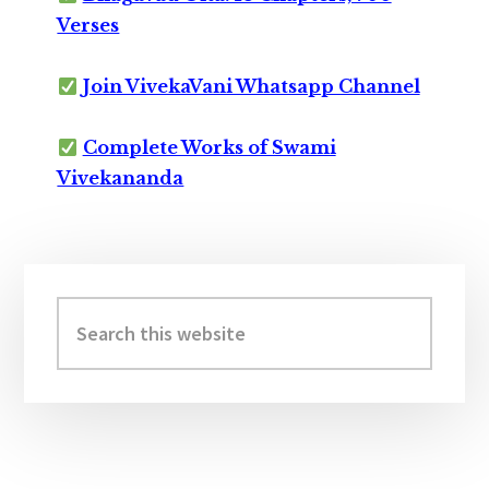
Verses
Join VivekaVani Whatsapp Channel
Complete Works of Swami
Vivekananda
Primary
Sidebar
Search
this
website