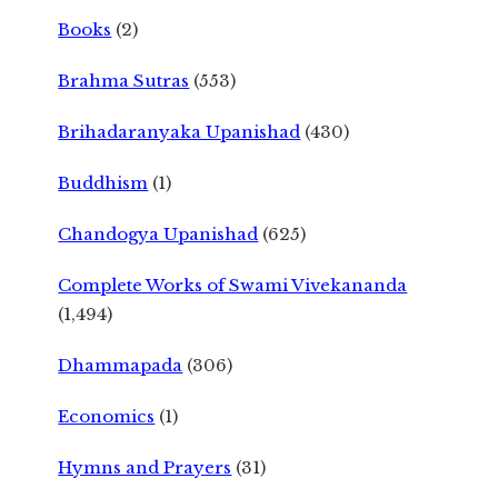
Books
(2)
Brahma Sutras
(553)
Brihadaranyaka Upanishad
(430)
Buddhism
(1)
Chandogya Upanishad
(625)
Complete Works of Swami Vivekananda
(1,494)
Dhammapada
(306)
Economics
(1)
Hymns and Prayers
(31)