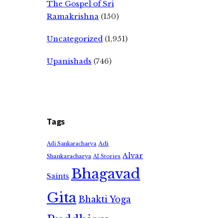
The Gospel of Sri
Ramakrishna
(150)
Uncategorized
(1,951)
Upanishads
(746)
Tags
Adi
Adi Sankaracharya
Alvar
Shankaracharya
AI Stories
Bhagavad
Saints
Gita
Bhakti Yoga