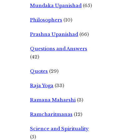
Mundaka Upanishad
(65)
Philosophers
(10)
Prashna Upanishad
(66)
Questions and Answers
(42)
Quotes
(29)
Raja Yoga
(33)
Ramana Maharshi
(3)
Ramcharitmanas
(12)
Science and Spirituality
(5)