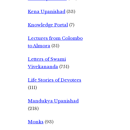
Kena Upanishad
(33)
Knowledge Portal
(7)
Lectures from Colombo
to Almora
(31)
Letters of Swami
Vivekananda
(751)
Life Stories of Devotees
(111)
Mandukya Upanishad
(218)
Monks
(93)