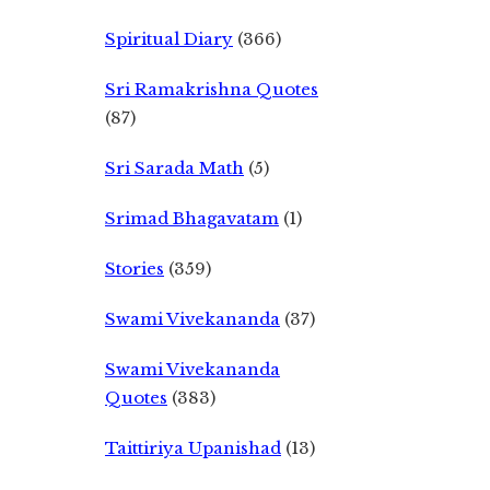
Spiritual Diary
(366)
Sri Ramakrishna Quotes
(87)
Sri Sarada Math
(5)
Srimad Bhagavatam
(1)
Stories
(359)
Swami Vivekananda
(37)
Swami Vivekananda
Quotes
(383)
Taittiriya Upanishad
(13)