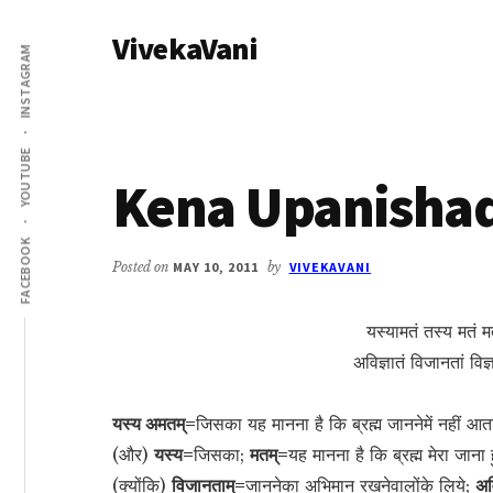
Additional
Skip
Skip
VivekaVani
to
to
menu
INSTAGRAM
main
primary
Voice
content
sidebar
of
Vivekananda
YOUTUBE
Kena Upanishad
FACEBOOK
Posted on
MAY 10, 2011
by
VIVEKAVANI
यस्यामतं तस्य मतं 
अविज्ञातं विजानतां व
यस्य अमतम्=
जिसका यह मानना है कि ब्रह्म जाननेमें नहीं आत
(और)
यस्य=
जिसका;
मतम्=
यह मानना है कि ब्रह्म मेरा जाना
(क्योंकि)
विजानताम्=
जाननेका अभिमान रखनेवालोंके लिये;
अव