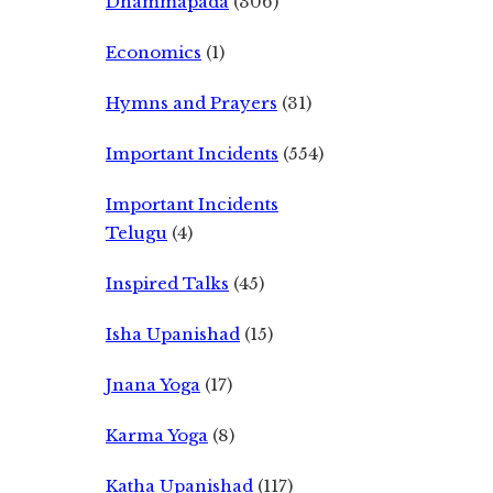
Dhammapada
(306)
Economics
(1)
Hymns and Prayers
(31)
Important Incidents
(554)
Important Incidents
Telugu
(4)
Inspired Talks
(45)
Isha Upanishad
(15)
Jnana Yoga
(17)
Karma Yoga
(8)
Katha Upanishad
(117)