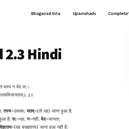
Bhagavad Gita
Upanishads
Complete
 2.3 Hindi
मतं यस्य न वेद स:।
िज्ञातमविजानताम्॥ ३॥
ा;
तस्य=
उसका;
मतम्=
(तो वह) जाना हुआ है;
 हुआ है;
स:=
वह;
न=
नहीं;
वेद=
जानता;
िज्ञातम्=
(वह ब्रह्मतत्त्व) जाना हुआ नहीं है;