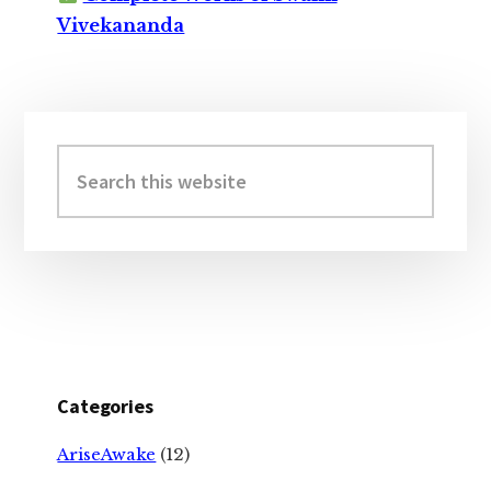
Vivekananda
Primary
Sidebar
Search
this
website
Categories
AriseAwake
(12)