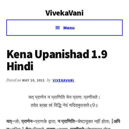
Additional
Skip
Skip
VivekaVani
to
to
menu
main
primary
Voice
content
sidebar
Menu
of
Vivekananda
Kena Upanishad 1.9
Hindi
Posted on
MAY 10, 2011
by
VIVEKAVANI
यत् प्राणेन न प्राणिति येन प्राण: प्रणीयते।
तदेव ब्रह्म त्वं विद्धि नेदं यदिदमुपासते॥9॥
यत्=
जो;
प्राणेन=
प्राणके द्वारा;
न प्राणिति=
चेष्टायुक्त नहीं होता; [
अपि