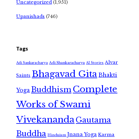
Uncategorized
(1,951)
Upanishads
(746)
Tags
Alvar
Adi Shankaracharya
Adi Sankaracharya
AI Stories
Bhagavad Gita
Bhakti
Saints
Complete
Buddhism
Yoga
Works of Swami
Vivekananda
Gautama
Buddha
Jnana Yoga
Karma
Hinduism