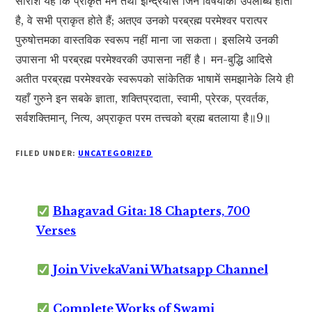
सारांश यह कि प्राकृत मन तथा इन्द्रियोंसे जिन विषयोंकी उपलब्धि होती
है, वे सभी प्राकृत होते हैं; अतएव उनको परब्रह्म परमेश्वर परात्पर
पुरुषोत्तमका वास्तविक स्वरूप नहीं माना जा सकता। इसलिये उनकी
उपासना भी परब्रह्म परमेश्वरकी उपासना नहीं है। मन-बुद्धि आदिसे
अतीत परब्रह्म परमेश्वरके स्वरूपको सांकेतिक भाषामें समझानेके लिये ही
यहाँ गुरुने इन सबके ज्ञाता, शक्तिप्रदाता, स्वामी, प्रेरक, प्रवर्तक,
सर्वशक्तिमान्, नित्य, अप्राकृत परम तत्त्वको ब्रह्म बतलाया है॥9॥
FILED UNDER:
UNCATEGORIZED
Bhagavad Gita: 18 Chapters, 700
Verses
Join VivekaVani Whatsapp Channel
Complete Works of Swami