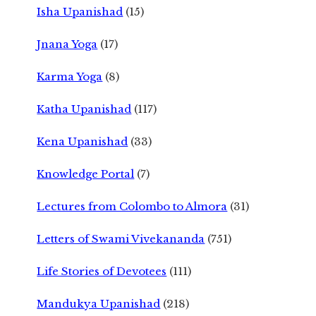
Isha Upanishad
(15)
Jnana Yoga
(17)
Karma Yoga
(8)
Katha Upanishad
(117)
Kena Upanishad
(33)
Knowledge Portal
(7)
Lectures from Colombo to Almora
(31)
Letters of Swami Vivekananda
(751)
Life Stories of Devotees
(111)
Mandukya Upanishad
(218)