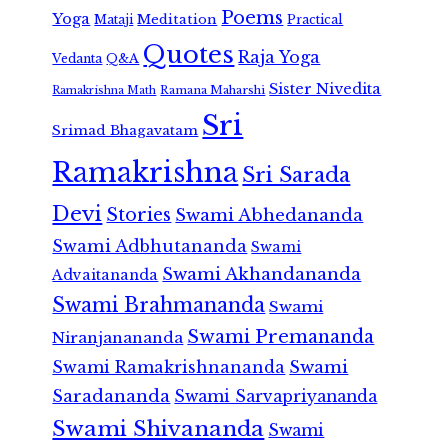
Poems
Yoga
Meditation
Mataji
Practical
Quotes
Raja Yoga
Vedanta
Q&A
Sister Nivedita
Ramana Maharshi
Ramakrishna Math
Sri
Srimad Bhagavatam
Ramakrishna
Sri Sarada
Devi
Stories
Swami Abhedananda
Swami Adbhutananda
Swami
Swami Akhandananda
Advaitananda
Swami Brahmananda
Swami
Swami Premananda
Niranjanananda
Swami Ramakrishnananda
Swami
Saradananda
Swami Sarvapriyananda
Swami Shivananda
Swami