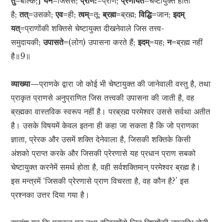
तु=
बल्कि;]
येन=
जिससे;
प्राण:=
प्राण;
प्रणीयते=
चेष्टायुक्त होता
है;
तत्=
उसको;
एव=
ही;
त्वम्=
तू;
ब्रह्म=
ब्रह्म;
विद्धि=
जान;
इदम्
यत्=
प्राणोंकी शक्तिसे चेष्टायुक्त दीखनेवाले जिस तत्त्व-
समुदायकी;
उपासते=
(लोग) उपासना करते हैं;
इदम्=
यह;
न=
ब्रह्म नहीं
है॥9॥
व्याख्या—
प्राणके द्वारा जो कोई भी चेष्टायुक्त की जानेवाली वस्तु है, तथा
प्राकृत प्राणसे अनुप्राणित जिस तत्त्वकी उपासना की जाती है, वह
ब्रह्मका वास्तविक स्वरूप नहीं है। परब्रह्म परमेश्वर उससे सर्वथा अतीत
है। उसके विषयमें केवल इतना ही कहा जा सकता है कि जो प्राणका
ज्ञाता, प्रेरक और उसमें शक्ति देनेवाला है, जिसकी शक्तिके किसी
अंशको प्राप्त करके और जिसकी प्रेरणासे यह प्रधान प्राण सबको
चेष्टायुक्त करनेमें समर्थ होता है, वही सर्वशक्तिमान् परमेश्वर ब्रह्म है।
इस मन्त्रमें ‘जिसकी प्रेरणासे प्राण विचरता है, वह कौन है?’ इस
प्रश्नका उत्तर दिया गया है।