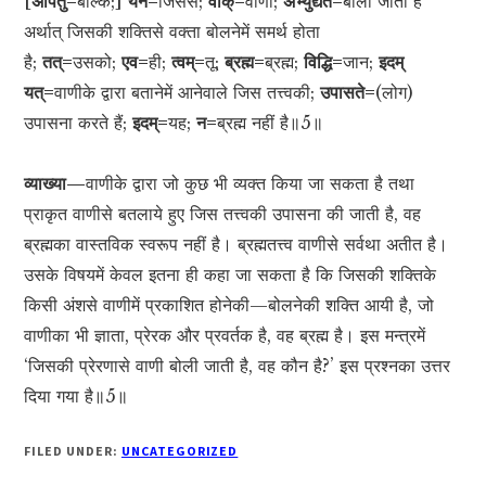
[
अपितु=
बल्कि;]
येन=
जिससे;
वाक्=
वाणी;
अभ्युद्यते=
बोली जाती है
अर्थात् जिसकी शक्तिसे वक्ता बोलनेमें समर्थ होता
है;
तत्=
उसको;
एव=
ही;
त्वम्=
तू;
ब्रह्म=
ब्रह्म;
विद्धि=
जान;
इदम्
यत्=
वाणीके द्वारा बतानेमें आनेवाले जिस तत्त्वकी;
उपासते=
(लोग)
उपासना करते हैं;
इदम्=
यह;
न=
ब्रह्म नहीं है॥5॥
व्याख्या—
वाणीके द्वारा जो कुछ भी व्यक्त किया जा सकता है तथा
प्राकृत वाणीसे बतलाये हुए जिस तत्त्वकी उपासना की जाती है, वह
ब्रह्मका वास्तविक स्वरूप नहीं है। ब्रह्मतत्त्व वाणीसे सर्वथा अतीत है।
उसके विषयमें केवल इतना ही कहा जा सकता है कि जिसकी शक्तिके
किसी अंशसे वाणीमें प्रकाशित होनेकी—बोलनेकी शक्ति आयी है, जो
वाणीका भी ज्ञाता, प्रेरक और प्रवर्तक है, वह ब्रह्म है। इस मन्त्रमें
‘जिसकी प्रेरणासे वाणी बोली जाती है, वह कौन है?’ इस प्रश्नका उत्तर
दिया गया है॥5॥
FILED UNDER:
UNCATEGORIZED