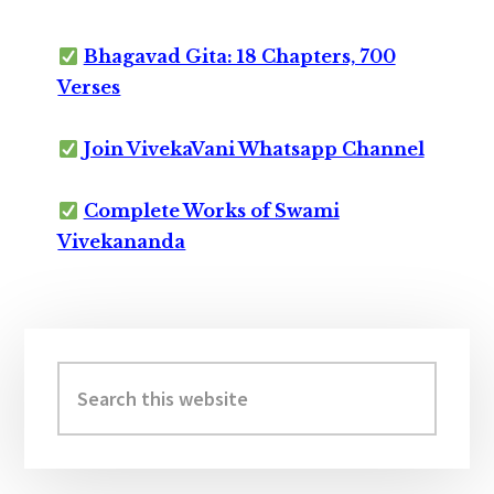
Bhagavad Gita: 18 Chapters, 700
Verses
Join VivekaVani Whatsapp Channel
Complete Works of Swami
Vivekananda
Primary
Sidebar
Search
this
website