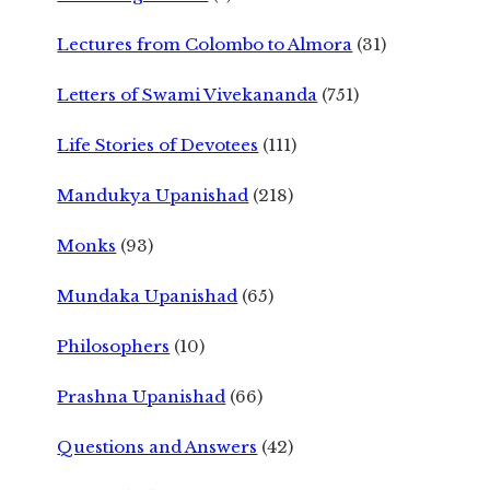
Lectures from Colombo to Almora
(31)
Letters of Swami Vivekananda
(751)
Life Stories of Devotees
(111)
Mandukya Upanishad
(218)
Monks
(93)
Mundaka Upanishad
(65)
Philosophers
(10)
Prashna Upanishad
(66)
Questions and Answers
(42)