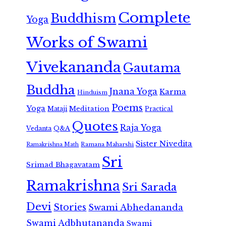
Complete
Buddhism
Yoga
Works of Swami
Vivekananda
Gautama
Buddha
Jnana Yoga
Karma
Hinduism
Poems
Yoga
Meditation
Mataji
Practical
Quotes
Raja Yoga
Vedanta
Q&A
Sister Nivedita
Ramana Maharshi
Ramakrishna Math
Sri
Srimad Bhagavatam
Ramakrishna
Sri Sarada
Devi
Stories
Swami Abhedananda
Swami Adbhutananda
Swami