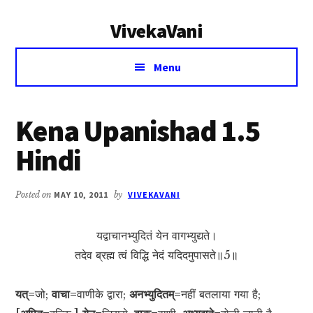
Additional
Skip
Skip
VivekaVani
to
to
menu
main
primary
Voice
content
sidebar
Menu
of
Vivekananda
Kena Upanishad 1.5
Hindi
Posted on
MAY 10, 2011
by
VIVEKAVANI
यद्वाचानभ्युदितं येन वागभ्युद्यते।
तदेव ब्रह्म त्वं विद्धि नेदं यदिदमुपासते॥5॥
यत्=
जो;
वाचा=
वाणीके द्वारा;
अनभ्युदितम्=
नहीं बतलाया गया है;