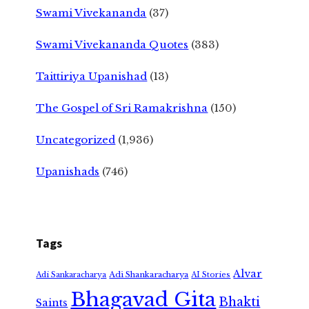
Swami Vivekananda
(37)
Swami Vivekananda Quotes
(383)
Taittiriya Upanishad
(13)
The Gospel of Sri Ramakrishna
(150)
Uncategorized
(1,936)
Upanishads
(746)
Tags
Alvar
Adi Shankaracharya
Adi Sankaracharya
AI Stories
Bhagavad Gita
Bhakti
Saints