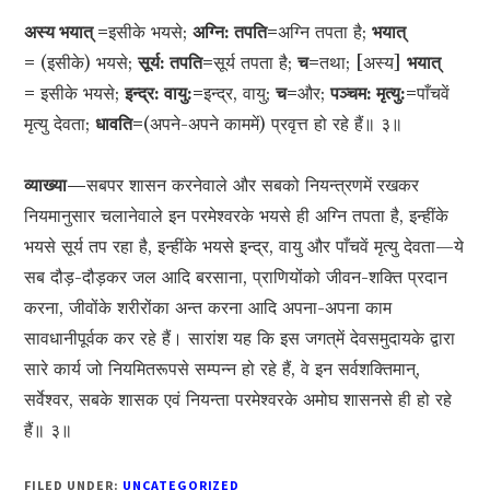
अस्य भयात् =
इसीके भयसे;
अग्नि: तपति=
अग्नि तपता है;
भयात्
=
(इसीके) भयसे;
सूर्य: तपति=
सूर्य तपता है;
च=
तथा; [अस्य]
भयात्
=
इसीके भयसे;
इन्द्र: वायु:=
इन्द्र, वायु;
च=
और;
पञ्चम: मृत्यु:=
पाँचवें
मृत्यु देवता;
धावति=
(अपने-अपने काममें) प्रवृत्त हो रहे हैं॥ ३॥
व्याख्या—
सबपर शासन करनेवाले और सबको नियन्त्रणमें रखकर
नियमानुसार चलानेवाले इन परमेश्वरके भयसे ही अग्नि तपता है, इन्हींके
भयसे सूर्य तप रहा है, इन्हींके भयसे इन्द्र, वायु और पाँचवें मृत्यु देवता—ये
सब दौड़-दौड़कर जल आदि बरसाना, प्राणियोंको जीवन-शक्ति प्रदान
करना, जीवोंके शरीरोंका अन्त करना आदि अपना-अपना काम
सावधानीपूर्वक कर रहे हैं। सारांश यह कि इस जगत‍्में देवसमुदायके द्वारा
सारे कार्य जो नियमितरूपसे सम्पन्न हो रहे हैं, वे इन सर्वशक्तिमान्,
सर्वेश्वर, सबके शासक एवं नियन्ता परमेश्वरके अमोघ शासनसे ही हो रहे
हैं॥ ३॥
FILED UNDER:
UNCATEGORIZED