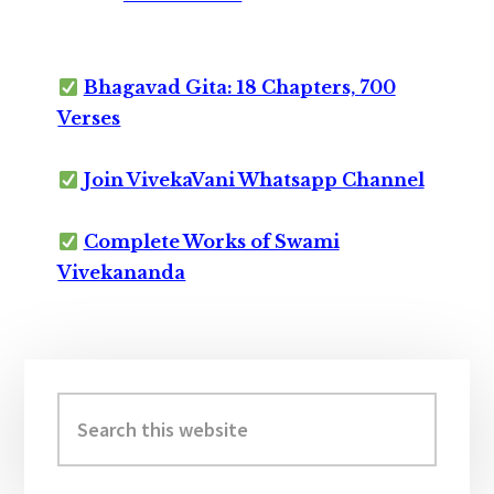
Bhagavad Gita: 18 Chapters, 700
Verses
Join VivekaVani Whatsapp Channel
Complete Works of Swami
Vivekananda
Primary
Sidebar
Search
this
website