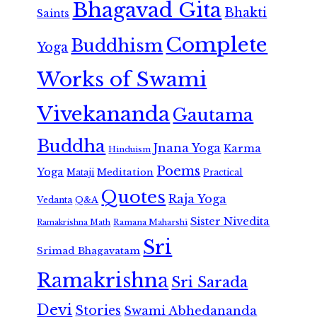
Bhagavad Gita
Bhakti
Saints
Complete
Buddhism
Yoga
Works of Swami
Vivekananda
Gautama
Buddha
Jnana Yoga
Karma
Hinduism
Poems
Yoga
Meditation
Mataji
Practical
Quotes
Raja Yoga
Vedanta
Q&A
Sister Nivedita
Ramana Maharshi
Ramakrishna Math
Sri
Srimad Bhagavatam
Ramakrishna
Sri Sarada
Devi
Stories
Swami Abhedananda