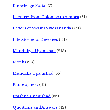
Knowledge Portal
(7)
Lectures from Colombo to Almora
(31)
Letters of Swami Vivekananda
(751)
Life Stories of Devotees
(111)
Mandukya Upanishad
(218)
Monks
(93)
Mundaka Upanishad
(65)
Philosophers
(10)
Prashna Upanishad
(66)
Questions and Answers
(42)