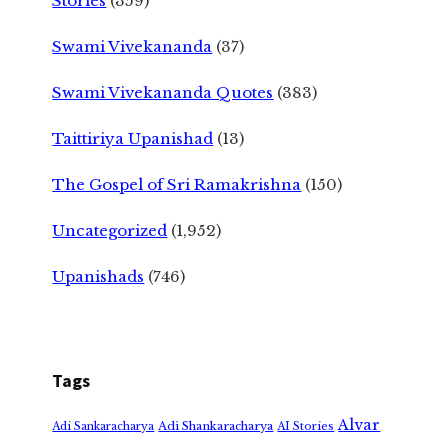
Stories
(359)
Swami Vivekananda
(37)
Swami Vivekananda Quotes
(383)
Taittiriya Upanishad
(13)
The Gospel of Sri Ramakrishna
(150)
Uncategorized
(1,952)
Upanishads
(746)
Tags
Alvar
Adi Shankaracharya
Adi Sankaracharya
AI Stories