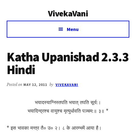
Additional
Skip
Skip
VivekaVani
to
to
menu
main
primary
Voice
content
sidebar
Menu
of
Vivekananda
Katha Upanishad 2.3.3
Hindi
Posted on
MAY 12, 2011
by
VIVEKAVANI
भयादस्याग्निस्तपति भयात् तपति सूर्य:।
भयादिन्द्रश्च वायुश्च मृत्युर्धावति पञ्चम:॥ ३॥ *
* इस भावका मन्त्र तै० उ० २। ८ के आरम्भमें आया है।