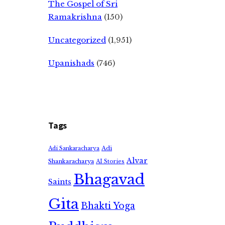
The Gospel of Sri
Ramakrishna
(150)
Uncategorized
(1,951)
Upanishads
(746)
Tags
Adi
Adi Sankaracharya
Alvar
Shankaracharya
AI Stories
Bhagavad
Saints
Gita
Bhakti Yoga