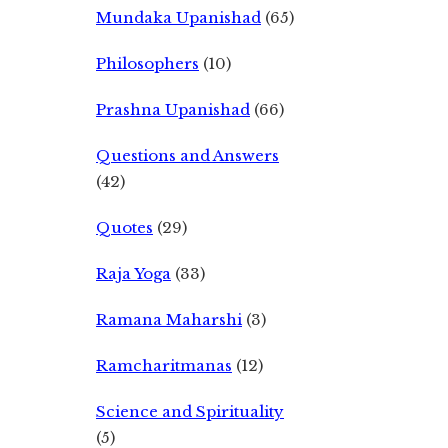
Mundaka Upanishad
(65)
Philosophers
(10)
Prashna Upanishad
(66)
Questions and Answers
(42)
Quotes
(29)
Raja Yoga
(33)
Ramana Maharshi
(3)
Ramcharitmanas
(12)
Science and Spirituality
(5)