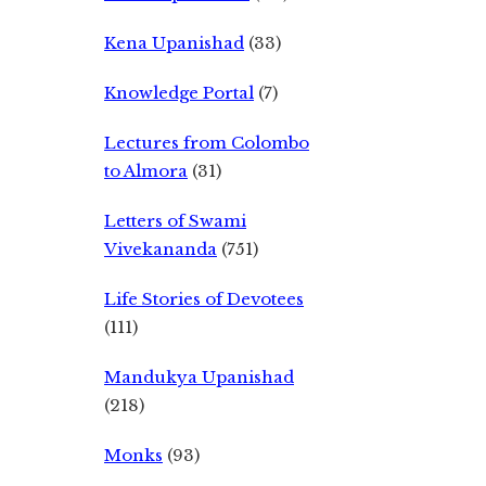
Kena Upanishad
(33)
Knowledge Portal
(7)
Lectures from Colombo
to Almora
(31)
Letters of Swami
Vivekananda
(751)
Life Stories of Devotees
(111)
Mandukya Upanishad
(218)
Monks
(93)