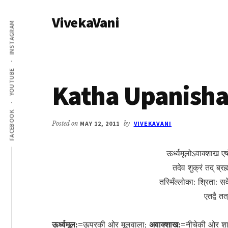
Additional
Skip
Skip
VivekaVani
to
to
menu
INSTAGRAM
main
primary
Voice
content
sidebar
of
Vivekananda
YOUTUBE
Katha Upanishad
FACEBOOK
Posted on
MAY 12, 2011
by
VIVEKAVANI
ऊर्ध्वमूलोऽवाक्शाख 
तदेव शुक्रं तद् ब्रह
तस्मिँल्लोका: श्रिता: सर
एतद्वै त
ऊर्ध्वमूल:=
ऊपरकी ओर मूलवाला;
अवाक्शाख:=
नीचेकी ओर श