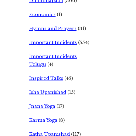
Dhammapada
(306)
Economics
(1)
Hymns and Prayers
(31)
Important Incidents
(554)
Important Incidents
Telugu
(4)
Inspired Talks
(45)
Isha Upanishad
(15)
Jnana Yoga
(17)
Karma Yoga
(8)
Katha Upanishad
(117)