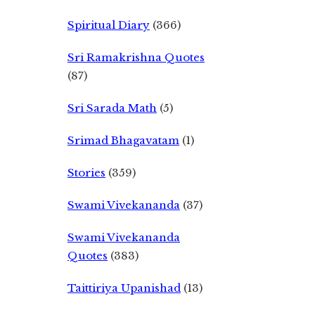
Spiritual Diary
(366)
Sri Ramakrishna Quotes
(87)
Sri Sarada Math
(5)
Srimad Bhagavatam
(1)
Stories
(359)
Swami Vivekananda
(37)
Swami Vivekananda
Quotes
(383)
Taittiriya Upanishad
(13)