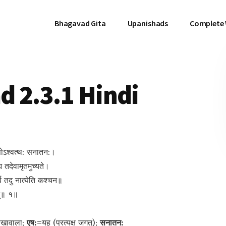
Bhagavad Gita
Upanishads
Complete
 2.3.1 Hindi
एषोऽश्वत्थ: सनातन:।
्म तदेवामृतमुच्यते।
्वे तदु नात्येति कश्चन॥
त्॥ १॥
ाखावाला;
एष:=
यह (प्रत्यक्ष जगत्);
सनातन: