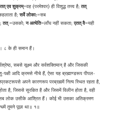
तत् एव शुक्रम्=
वह (परमेश्वर) ही विशुद्ध तत्त्व है;
तत्
कहलाता है;
सर्वे लोका:=
सब
ी;
तत् =
उसको;
न अत्येति=
लाँघ नहीं सकता;
एतत् वै=
यही
। ८ के ही समान हैं।
्वश्रेष्ठ, सबसे सूक्ष्म और सर्वशक्तिमान् है और जिसकी
शु-पक्षी आदि क्रमसे नीचे हैं, ऐसा यह ब्रह्माण्डरूप पीपल-
कटरूपसे अपने कारणरूप परब्रह्ममें नित्य स्थित रहता है,
ा है, जिससे सुरक्षित है और जिसमें विलीन होता है, वही
ैं तथा सब लोक उसीके आश्रित हैं। कोई भी उसका अतिक्रमण
न्धमें तुमने पूछा था॥ १॥