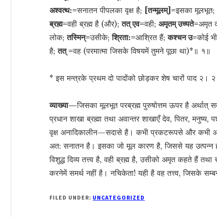
अश्वत्थ:=
सनातन पीपलका वृक्ष है;
[तन्मूलम्]=
इसका मूलभूत;
ब्रह्म=
वही ब्रह्म है (और);
तत् एव=
वही;
अमृतम् उच्यते=
अमृत 
लोक;
तस्मिन्=
उसीके;
श्रिता:=
आश्रित हैं;
कश्चन उ=
कोई भ
है;
तत् =
वह (परमात्मा जिसके विषयमें तुमने पूछा था)*॥ १॥
* इस मन्त्रके प्रथम दो पादोंको छोड़कर शेष चारों पाद २। २
व्याख्या—
जिसका मूलभूत परब्रह्म पुरुषोत्तम ऊपर है अर्थात् सर
प्रधान शाखा ब्रह्मा तथा अवान्तर शाखाएँ देव, पितर, मनुष्य, प
वृक्ष अनादिकालीन—सदासे है। कभी प्रकटरूपसे और कभी अप्र
अत: सनातन है। इसका जो मूल कारण है, जिससे यह उत्पन्न होत
विशुद्ध दिव्य तत्त्व है, वही ब्रह्म है, उसीको अमृत कहते ह
करनेमें समर्थ नहीं है। नचिकेता! यही है वह तत्त्व, जिसके सम्ब
FILED UNDER:
UNCATEGORIZED