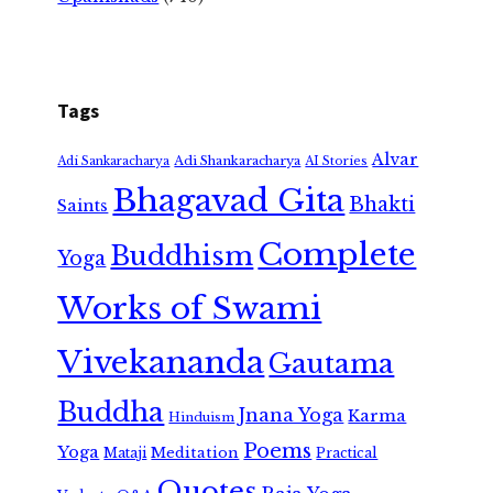
Tags
Alvar
Adi Shankaracharya
Adi Sankaracharya
AI Stories
Bhagavad Gita
Bhakti
Saints
Complete
Buddhism
Yoga
Works of Swami
Vivekananda
Gautama
Buddha
Jnana Yoga
Karma
Hinduism
Poems
Yoga
Meditation
Mataji
Practical
Quotes