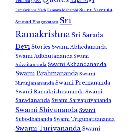
Raja Yoga
Vedanta
Q&A
Sister Nivedita
Ramana Maharshi
Ramakrishna Math
Sri
Srimad Bhagavatam
Ramakrishna
Sri Sarada
Devi
Stories
Swami Abhedananda
Swami Adbhutananda
Swami
Swami Akhandananda
Advaitananda
Swami Brahmananda
Swami
Swami Premananda
Niranjanananda
Swami Ramakrishnananda
Swami
Saradananda
Swami Sarvapriyananda
Swami Shivananda
Swami
Subodhananda
Swami Trigunatitananda
Swami Turiyananda
Swami