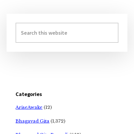
Primary
Sidebar
Search
this
website
Categories
AriseAwake
(12)
Bhagavad Gita
(1,372)