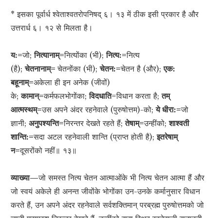
* इसका पूर्वार्ध श्वेताश्वतरोपनिषद् ६। १३ में ठीक इसी प्रकार है और
उत्तरार्ध ६। १२ से मिलता है।
य:=
जो;
नित्यानाम्=
नित्योंका (भी);
नित्य:=
नित्य
(है);
चेतनानाम्=
चेतनोंका (भी);
चेतन:=
चेतन है (और);
एक:
बहूनाम्=
अकेला ही इन अनेक (जीवों)
के;
कामान्=
कर्मफलभोगोंका;
विदधाति
=विधान करता है;
तम्
आत्मस्थम्=
उस अपने अंदर रहनेवाले (पुरुषोत्तम)-को;
ये धीरा:=
जो
ज्ञानी;
अनुपश्यन्ति=
निरन्तर देखते रहते हैं;
तेषाम्=
उन्हींको;
शाश्वती
शान्ति:=
सदा अटल रहनेवाली शान्ति (प्राप्त होती है);
इतरेषाम्
न=
दूसरोंको नहीं॥ १३॥
व्याख्या—
जो समस्त नित्य चेतन आत्माओंके भी नित्य चेतन आत्मा हैं और
जो स्वयं अकेले ही अनन्त जीवोंके भोगोंका उन-उनके कर्मानुसार विधान
करते हैं, उन अपने अंदर रहनेवाले सर्वशक्तिमान् परब्रह्म पुरुषोत्तमको जो