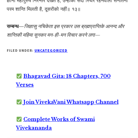
ज्ञानी महापुरुष निरन्तर देखते हैं, उन्हींको सदा स्थिर रहनेवाली सनातनी
परम शान्ति मिलती है, दूसरोंको नहीं॥ १३॥
सम्बन्ध—
जिज्ञासु नचिकेता इस प्रकार उस ब्रह्मप्राप्तिके आनन्द और
शान्तिकी महिमा सुनकर मन-ही-मन विचार करने लगा—
FILED UNDER:
UNCATEGORIZED
Bhagavad Gita: 18 Chapters, 700
Verses
Join VivekaVani Whatsapp Channel
Complete Works of Swami
Vivekananda