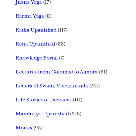
Jnana Yoga
(17)
Karma Yoga
(8)
Katha Upanishad
(117)
Kena Upanishad
(33)
Knowledge Portal
(7)
Lectures from Colombo to Almora
(31)
Letters of Swami Vivekananda
(751)
Life Stories of Devotees
(111)
Mandukya Upanishad
(218)
Monks
(93)