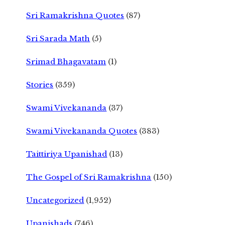
Sri Ramakrishna Quotes
(87)
Sri Sarada Math
(5)
Srimad Bhagavatam
(1)
Stories
(359)
Swami Vivekananda
(37)
Swami Vivekananda Quotes
(383)
Taittiriya Upanishad
(13)
The Gospel of Sri Ramakrishna
(150)
Uncategorized
(1,952)
Upanishads
(746)