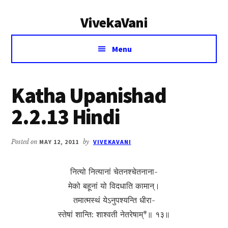
Additional
Skip
Skip
VivekaVani
to
to
menu
main
primary
Voice
content
sidebar
Menu
of
Vivekananda
Katha Upanishad
2.2.13 Hindi
Posted on
MAY 12, 2011
by
VIVEKAVANI
नित्यो नित्यानां चेतनश्चेतनाना-
मेको बहूनां यो विदधाति कामान्।
तमात्मस्थं येऽनुपश्यन्ति धीरा-
स्तेषां शान्ति: शाश्वती नेतरेषाम्*॥ १३॥