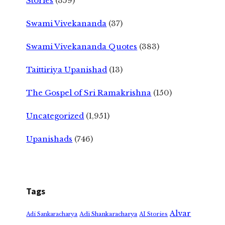
Stories
(359)
Swami Vivekananda
(37)
Swami Vivekananda Quotes
(383)
Taittiriya Upanishad
(13)
The Gospel of Sri Ramakrishna
(150)
Uncategorized
(1,951)
Upanishads
(746)
Tags
Alvar
Adi Shankaracharya
Adi Sankaracharya
AI Stories