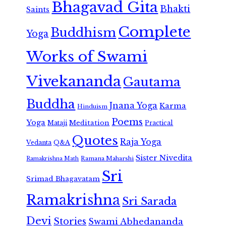
Bhagavad Gita
Bhakti
Saints
Complete
Buddhism
Yoga
Works of Swami
Vivekananda
Gautama
Buddha
Jnana Yoga
Karma
Hinduism
Poems
Yoga
Meditation
Mataji
Practical
Quotes
Raja Yoga
Vedanta
Q&A
Sister Nivedita
Ramana Maharshi
Ramakrishna Math
Sri
Srimad Bhagavatam
Ramakrishna
Sri Sarada
Devi
Stories
Swami Abhedananda