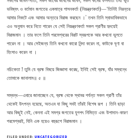
সকলের জীবন-দাতা, সকল জীবের জীবনের জীবন, সকল কর্মের ফলদাতা তথা ভূত
ভবিষ্যৎ ও বর্তমান জগতের একমাত্র শাসনকর্তা (নিয়ন্ত্রণকর্তা)—‘তিনিই নিরন্তর
আমার নিকটে এবং আমার অন্তরে বিরাজ করছেন ।’ তখন তিনি স্বাভাবিকভাবে
এও অনুমান করে নিতে পারেন যে সেই নিয়ন্ত্রণকর্তা সকল প্রাণীর হৃদয়েই
বিরাজমান । তার ফলে তিনি পরমেশ্বরের বিরাট স্বরূপকে আর কখনো ভুলতে
পারেন না । আর সেইজন্য তিনি কখনো কারো নিন্দা করেন না, কাউকে ঘৃণা বা
হিংসাও করেন না ।
নচিকেতা ! তুমি যে ব্রহ্ম বিষয়ে জিজ্ঞাসা করেছ, ইনিই সেই ব্রহ্ম, যাঁর সম্বন্ধে
তোমাকে জানালাম॥ ৫ ॥
সম্বন্ধ—এবারে জানাচ্ছেন যে, ব্রহ্ম থেকে স্থাবর পর্যন্ত সকল প্রাণী তাঁর
থেকেই উৎপন্ন হয়েছে, অতএব যা কিছু সবই তাঁরই বিশেষ রূপ । তিনি ছাড়া
আর কিছুই নেই, কেননা এই সমগ্র জগতের যুগপৎ নিমিত্ত এবং উপাদান-কারণ
পরমেশ্বরই, যিনি এক হয়েও বহুরূপে বিরাজমান ।
FILED UNDER:
UNCATEGORIZED