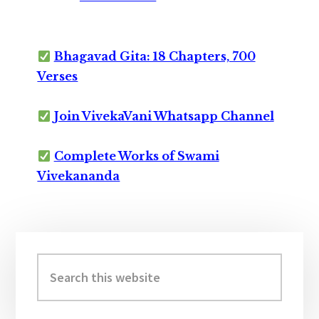
Bhagavad Gita: 18 Chapters, 700
Verses
Join VivekaVani Whatsapp Channel
Complete Works of Swami
Vivekananda
Primary
Sidebar
Search
this
website