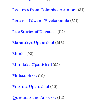
Lectures from Colombo to Almora
(31)
Letters of Swami Vivekananda
(751)
Life Stories of Devotees
(111)
Mandukya Upanishad
(218)
Monks
(93)
Mundaka Upanishad
(65)
Philosophers
(10)
Prashna Upanishad
(66)
Questions and Answers
(42)