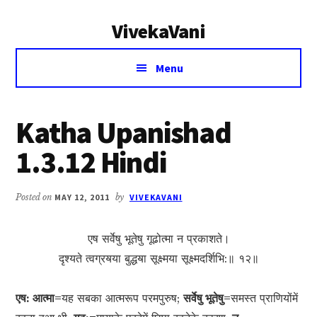
Additional
Skip
Skip
VivekaVani
to
to
menu
main
primary
Voice
content
sidebar
Menu
of
Vivekananda
Katha Upanishad
1.3.12 Hindi
Posted on
MAY 12, 2011
by
VIVEKAVANI
एष सर्वेषु भूतेषु गूढोत्मा न प्रकाशते।
दृश्यते त्वग्रॺया बुद्धॺा सूक्ष्मया सूक्ष्मदर्शिभि:॥ १२॥
एष: आत्मा=
यह सबका आत्मरूप परमपुरुष;
सर्वेषु भूतेषु=
समस्त प्राणियोंमें