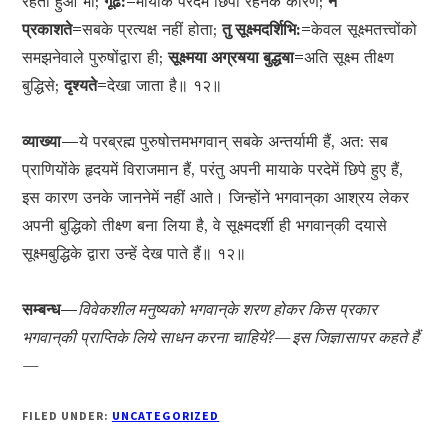
रहता हुआ भी;
गूढ:=
मायाके परदेमें छिपा रहनेके कारण;
न
प्रकाशते=
सबके प्रत्यक्ष नहीं होता;
तु सूक्ष्मदर्शिभि:=
केवल सूक्ष्मतत्त्वोंको
समझनेवाले पुरुषोंद्वारा ही;
सूक्ष्मया अ
ग्रॺ
या बुद्धॺा=
अति सूक्ष्म तीक्ष्ण
बुद्धिसे;
दृश्यते=
देखा जाता है॥ १२॥
व्याख्या—
ये परब्रह्म पुरुषोत्तमभगवान् सबके अन्तर्यामी हैं, अत: सब
प्राणियोंके हृदयमें विराजमान हैं, परंतु अपनी मायाके परदेमें छिपे हुए हैं,
इस कारण उनके जाननेमें नहीं आते। जिन्होंने भगवान‍्का आश्रय लेकर
अपनी बुद्धिको तीक्ष्ण बना लिया है, वे सूक्ष्मदर्शी ही भगवान‍्की दयासे
सूक्ष्मबुद्धिके द्वारा उन्हें देख पाते हैं॥ १२॥
सम्बन्ध—
विवेकशील मनुष्यको भगवान‍्के शरण होकर किस प्रकार
भगवान‍्की प्राप्तिके लिये साधन करना चाहिये?—इस जिज्ञासापर कहते हैं
—
FILED UNDER:
UNCATEGORIZED