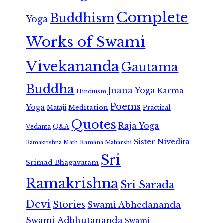
Complete
Buddhism
Yoga
Works of Swami
Vivekananda
Gautama
Buddha
Jnana Yoga
Karma
Hinduism
Poems
Yoga
Meditation
Mataji
Practical
Quotes
Raja Yoga
Vedanta
Q&A
Sister Nivedita
Ramana Maharshi
Ramakrishna Math
Sri
Srimad Bhagavatam
Ramakrishna
Sri Sarada
Devi
Stories
Swami Abhedananda
Swami Adbhutananda
Swami