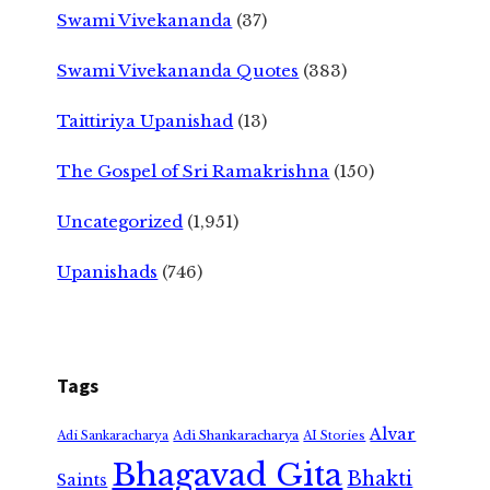
Swami Vivekananda
(37)
Swami Vivekananda Quotes
(383)
Taittiriya Upanishad
(13)
The Gospel of Sri Ramakrishna
(150)
Uncategorized
(1,951)
Upanishads
(746)
Tags
Alvar
Adi Shankaracharya
Adi Sankaracharya
AI Stories
Bhagavad Gita
Bhakti
Saints