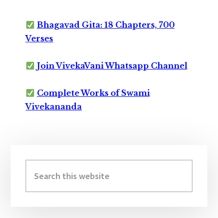
Bhagavad Gita: 18 Chapters, 700
Verses
Join VivekaVani Whatsapp Channel
Complete Works of Swami
Vivekananda
Primary
Sidebar
Search
this
website