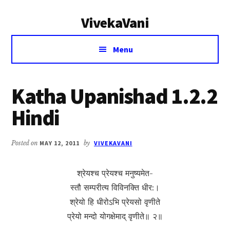
Additional
Skip
Skip
VivekaVani
to
to
menu
main
primary
Voice
content
sidebar
Menu
of
Vivekananda
Katha Upanishad 1.2.2
Hindi
Posted on
MAY 12, 2011
by
VIVEKAVANI
श्रेयश्च प्रेयश्च मनुष्यमेत-
स्तौ सम्परीत्य विविनक्ति धीर:।
श्रेयो हि धीरोऽभि प्रेयसो वृणीते
प्रेयो मन्दो योगक्षेमाद् वृणीते॥ २॥