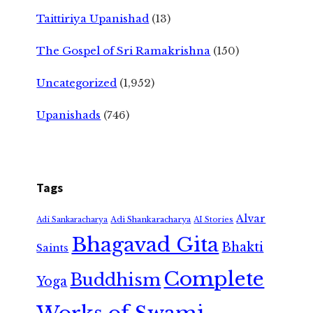
Taittiriya Upanishad
(13)
The Gospel of Sri Ramakrishna
(150)
Uncategorized
(1,952)
Upanishads
(746)
Tags
Alvar
Adi Shankaracharya
Adi Sankaracharya
AI Stories
Bhagavad Gita
Bhakti
Saints
Complete
Buddhism
Yoga