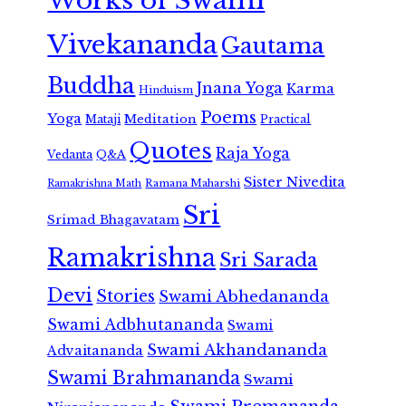
Works of Swami
Vivekananda
Gautama
Buddha
Jnana Yoga
Karma
Hinduism
Poems
Yoga
Meditation
Mataji
Practical
Quotes
Raja Yoga
Vedanta
Q&A
Sister Nivedita
Ramana Maharshi
Ramakrishna Math
Sri
Srimad Bhagavatam
Ramakrishna
Sri Sarada
Devi
Stories
Swami Abhedananda
Swami Adbhutananda
Swami
Swami Akhandananda
Advaitananda
Swami Brahmananda
Swami