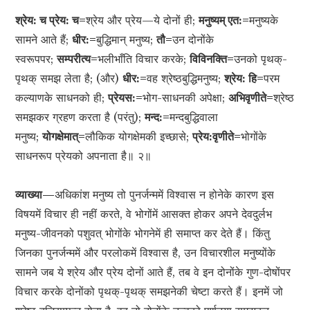
श्रेय: च प्रेय: च=
श्रेय और प्रेय—ये दोनों ही;
मनुष्यम् एत:=
मनुष्यके
सामने आते हैं;
धीर:=
बुद्धिमान् मनुष्य;
तौ=
उन दोनोंके
स्वरूपपर;
सम्परीत्य=
भलीभाँति विचार करके;
विविनक्ति=
उनको पृथक्-
पृथक् समझ लेता है; (और)
धीर:=
वह श्रेष्ठबुद्धिमनुष्य;
श्रेय: हि=
परम
कल्याणके साधनको ही;
प्रेयस:=
भोग-साधनकी अपेक्षा;
अभिवृणीते=
श्रेष्ठ
समझकर ग्रहण करता है (परंतु);
मन्द:=
मन्दबुद्धिवाला
मनुष्य;
योगक्षेमात्=
लौकिक योगक्षेमकी इच्छासे;
प्रेय:वृणीते=
भोगोंके
साधनरूप प्रेयको अपनाता है॥ २॥
व्याख्या—
अधिकांश मनुष्य तो पुनर्जन्ममें विश्वास न होनेके कारण इस
विषयमें विचार ही नहीं करते, वे भोगोंमें आसक्त होकर अपने देवदुर्लभ
मनुष्य-जीवनको पशुवत् भोगोंके भोगनेमें ही समाप्त कर देते हैं। किंतु
जिनका पुनर्जन्ममें और परलोकमें विश्वास है, उन विचारशील मनुष्योंके
सामने जब ये श्रेय और प्रेय दोनों आते हैं, तब वे इन दोनोंके गुण-दोषोंपर
विचार करके दोनोंको पृथक्-पृथक् समझनेकी चेष्टा करते हैं। इनमें जो