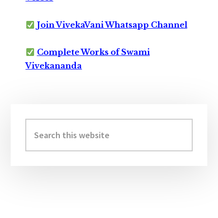
Join VivekaVani Whatsapp Channel
Complete Works of Swami
Vivekananda
Primary
Sidebar
Search
this
website