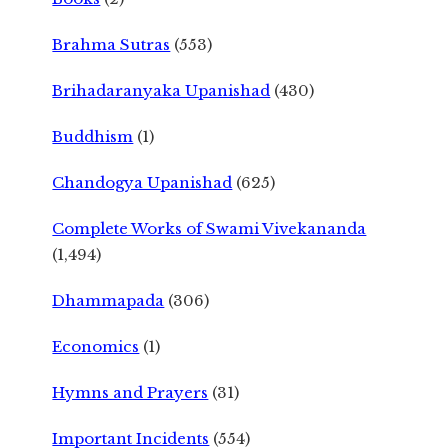
Brahma Sutras
(553)
Brihadaranyaka Upanishad
(430)
Buddhism
(1)
Chandogya Upanishad
(625)
Complete Works of Swami Vivekananda
(1,494)
Dhammapada
(306)
Economics
(1)
Hymns and Prayers
(31)
Important Incidents
(554)