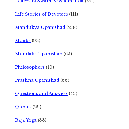
Letters of Swami Vivekananda
(751)
Life Stories of Devotees
(111)
Mandukya Upanishad
(218)
Monks
(93)
Mundaka Upanishad
(65)
Philosophers
(10)
Prashna Upanishad
(66)
Questions and Answers
(42)
Quotes
(29)
Raja Yoga
(33)