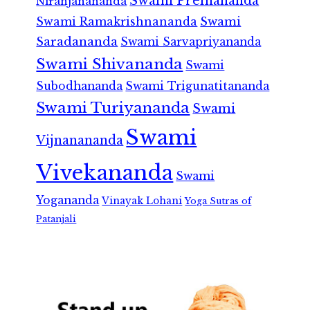
Swami Premananda
Niranjanananda
Swami Ramakrishnananda
Swami
Saradananda
Swami Sarvapriyananda
Swami Shivananda
Swami
Subodhananda
Swami Trigunatitananda
Swami Turiyananda
Swami
Swami
Vijnanananda
Vivekananda
Swami
Yogananda
Vinayak Lohani
Yoga Sutras of
Patanjali