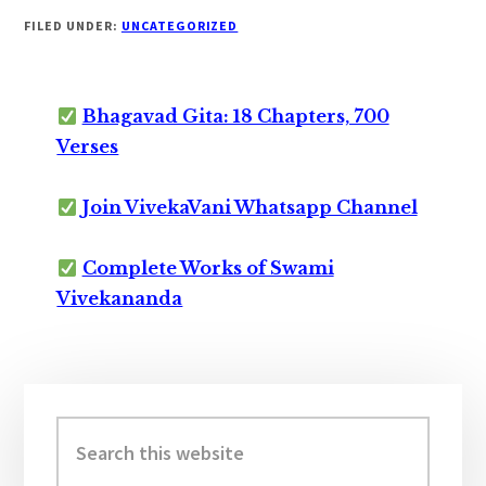
FILED UNDER:
UNCATEGORIZED
Bhagavad Gita: 18 Chapters, 700
Verses
Join VivekaVani Whatsapp Channel
Complete Works of Swami
Vivekananda
Primary
Sidebar
Search
this
website