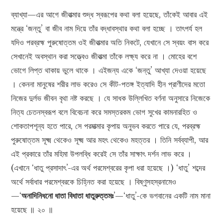
ব্যাখ্যা—এর আগে জীবাত্মার শুদ্ধ স্বরূপের কথা বলা হয়েছে, তাঁকেই আবার এই
মন্ত্রে ‘জন্তু’ বা জীব নাম দিয়ে তাঁর বদ্ধাবস্থার কথা বলা হচ্ছে । তাৎপর্য হল
যদিও পরব্রহ্ম পুরুষোত্তম ওই জীবাত্মার অতি নিকটে, যেখানে সে স্বয়ং বাস করে
সেখানেই অবস্থান করা সত্ত্বেও জীবাত্মা তাঁকে লক্ষ্য করে না । মোহের বশে
ভোগে লিপ্ত থাকায় ভুলে থাকে । এইজন্য একে ‘জন্তু’ আখ্যা দেওয়া হয়েছে
। কেননা মানুষের শরীর লাভ করেও সে কীট-পতঙ্গ ইত্যাদি হীন প্রাণীদের মতো
নিজের দুর্লভ জীবন বৃথা নষ্ট করছে । যে সাধক উল্লিখিত বর্ণনা অনুসারে নিজেকে
নিত্য চেতনস্বরূপ বলে বিবেচনা করে সমস্তরকম ভোগ সুখের কামনারহিত ও
শোকতাপশূন্য হতে পারে, সে পরমাত্মার কৃপায় অনুভব করতে পারে যে, পরব্রহ্ম
পুরুষোত্তম সূক্ষ্ম থেকেও সূক্ষ্ম আর মহৎ থেকেও মহত্তর । তিনি সর্বব্যাপী, আর
এই প্রকারে তাঁর মহিমা উপলব্ধি করেই সে তাঁর সাক্ষাৎ দর্শন লাভ করে ।
(এখানে ‘ধাতু প্রসাদাৎ’-এর অর্থ পরমেশ্বরের কৃপা ধরা হয়েছে ।) ‘ধাতু’ শব্দের
অর্থে সর্বাধার পরমেশ্বরকে চিহ্নিত করা হয়েছে । বিষ্ণুসহস্রনামেও
—‘
অনাদিনিধনো ধাতা বিধাতা ধাতুরুত্তমঃ
’—‘ধাতু’-কে ভগবানের একটি নাম মানা
হয়েছে ॥ ২০ ॥