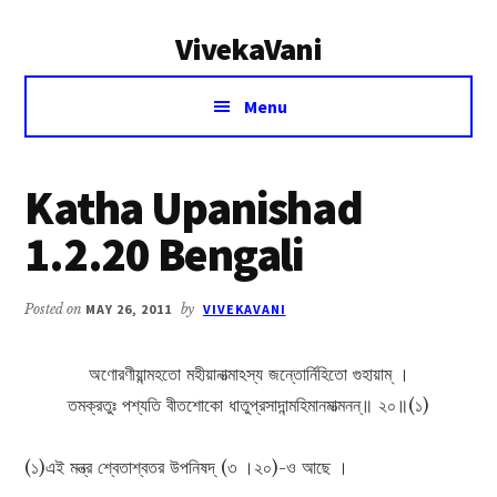
Additional
Skip
Skip
VivekaVani
to
to
menu
main
primary
Voice
content
sidebar
Menu
of
Vivekananda
Katha Upanishad
1.2.20 Bengali
Posted on
MAY 26, 2011
by
VIVEKAVANI
অণোরণীয়ান্মহতো মহীয়ানাত্মাঽস্য জন্তোর্নিহিতো গুহায়াম্ ।
তমক্রতুঃ পশ্যতি বীতশোকো ধাতুপ্রসাদান্মহিমানমাত্মনন্॥ ২০॥(১)
(১)এই মন্ত্র শ্বেতাশ্বতর উপনিষদ্ (৩ ।২০)-ও আছে ।