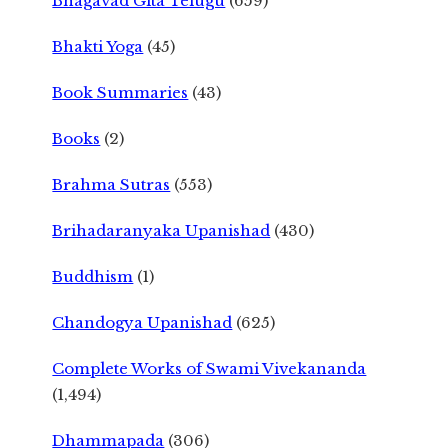
Bhagavad Gita Telugu
(659)
Bhakti Yoga
(45)
Book Summaries
(43)
Books
(2)
Brahma Sutras
(553)
Brihadaranyaka Upanishad
(430)
Buddhism
(1)
Chandogya Upanishad
(625)
Complete Works of Swami Vivekananda
(1,494)
Dhammapada
(306)