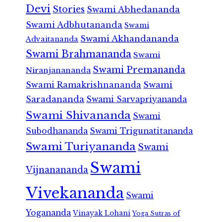
Devi
Stories
Swami Abhedananda
Swami Adbhutananda
Swami
Swami Akhandananda
Advaitananda
Swami Brahmananda
Swami
Swami Premananda
Niranjanananda
Swami Ramakrishnananda
Swami
Saradananda
Swami Sarvapriyananda
Swami Shivananda
Swami
Subodhananda
Swami Trigunatitananda
Swami Turiyananda
Swami
Swami
Vijnanananda
Vivekananda
Swami
Yogananda
Vinayak Lohani
Yoga Sutras of