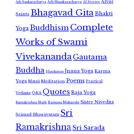
Alvar
Adi Shankaracharya
Adi Sankaracharya
AI Stories
Bhagavad Gita
Bhakti
Saints
Complete
Buddhism
Yoga
Works of Swami
Vivekananda
Gautama
Buddha
Jnana Yoga
Karma
Hinduism
Poems
Yoga
Meditation
Mataji
Practical
Quotes
Raja Yoga
Vedanta
Q&A
Sister Nivedita
Ramana Maharshi
Ramakrishna Math
Sri
Srimad Bhagavatam
Ramakrishna
Sri Sarada