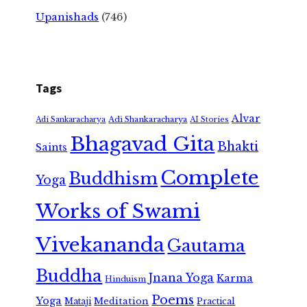
Upanishads
(746)
Tags
Alvar
Adi Shankaracharya
Adi Sankaracharya
AI Stories
Bhagavad Gita
Bhakti
Saints
Complete
Buddhism
Yoga
Works of Swami
Vivekananda
Gautama
Buddha
Jnana Yoga
Karma
Hinduism
Poems
Yoga
Meditation
Mataji
Practical