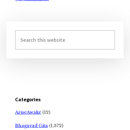
Primary
Sidebar
Search
this
website
Categories
AriseAwake
(12)
Bhagavad Gita
(1,372)