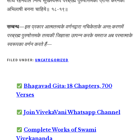
साथ रहनेवाले नित्य सुखस्वरूप परब्रह्म पुरुषोत्तमको प्राप्त करनेका
अभिलाषी बनना चाहिये॥ १८-१९॥
सम्बन्ध—
इस प्रकार आत्मतत्त्वके वर्णनद्वारा नचिकेताके अन्त:करणमें
परब्रह्म पुरुषोत्तमके तत्त्वकी जिज्ञासा उत्पन्न करके यमराज अब परमात्माके
स्वरूपका वर्णन करते हैं—
FILED UNDER:
UNCATEGORIZED
Bhagavad Gita: 18 Chapters, 700
Verses
Join VivekaVani Whatsapp Channel
Complete Works of Swami
Vivekananda