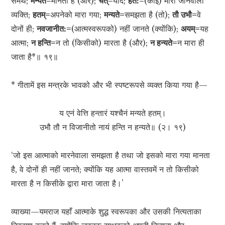
समर्थ;
मन्यते=
मानता है (और);
चेत्=
यदि;
हत:=
(कोई) मारा जानेवाला
व्यक्ति;
हतम्=
अपनेको मारा गया;
मन्यते=
समझता है (तो);
तौ उभौ=
वे
दोनों ही;
नवजानीत:=
(आत्मस्वरूपको) नहीं जानते (क्योंकि);
अयम्=
यह
आत्मा;
न हन्ति=
न तो (किसीको) मारता है (और);
न हन्यते=
न मारा ही
जाता है*॥ १९॥
* गीतामें इस मन्त्रके भावको और भी स्पष्टरूपसे व्यक्त किया गया है—
य एनं वेत्ति हन्तारं यश्चैनं मन्यते हतम्।
उभौ तौ न विजानीतो नायं हन्ति न हन्यते॥ (२। १९)
‘जो इस आत्माको मारनेवाला समझता है तथा जो इसको मारा गया मानता
है, वे दोनों ही नहीं जानते; क्योंकि यह आत्मा वास्तवमें न तो किसीको
मारता है न किसीके द्वारा मारा जाता है।’
व्याख्या—यमराज यहाँ आत्माके शुद्ध स्वरूपका और उसकी नित्यताका