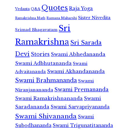
Quotes
Raja Yoga
Vedanta
Q&A
Sister Nivedita
Ramana Maharshi
Ramakrishna Math
Sri
Srimad Bhagavatam
Ramakrishna
Sri Sarada
Devi
Stories
Swami Abhedananda
Swami Adbhutananda
Swami
Swami Akhandananda
Advaitananda
Swami Brahmananda
Swami
Swami Premananda
Niranjanananda
Swami Ramakrishnananda
Swami
Saradananda
Swami Sarvapriyananda
Swami Shivananda
Swami
Subodhananda
Swami Trigunatitananda