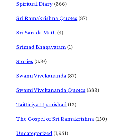
Spiritual Diary
(366)
Sri Ramakrishna Quotes
(87)
Sri Sarada Math
(5)
Srimad Bhagavatam
(1)
Stories
(359)
Swami Vivekananda
(37)
Swami Vivekananda Quotes
(383)
Taittiriya Upanishad
(13)
The Gospel of Sri Ramakrishna
(150)
Uncategorized
(1,951)