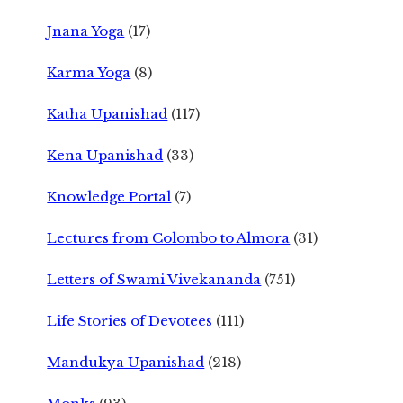
Jnana Yoga
(17)
Karma Yoga
(8)
Katha Upanishad
(117)
Kena Upanishad
(33)
Knowledge Portal
(7)
Lectures from Colombo to Almora
(31)
Letters of Swami Vivekananda
(751)
Life Stories of Devotees
(111)
Mandukya Upanishad
(218)