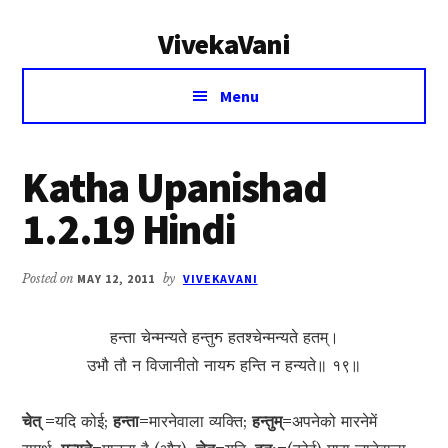
Additional
Skip
Skip
VivekaVani
to
to
menu
main
primary
Voice
content
sidebar
Menu
of
Vivekananda
Katha Upanishad
1.2.19 Hindi
Posted on
MAY 12, 2011
by
VIVEKAVANI
हन्ता चेन्मन्यते हन्तुॸ हतश्चेन्मन्यते हतम्।
उभौ तौ न विजानीतो नायॸ हन्ति न हन्यते॥ १९॥
चेत् =
यदि कोई;
हन्ता=
मारनेवाला व्यक्ति;
हन्तुम्=
अपनेको मारनेमें