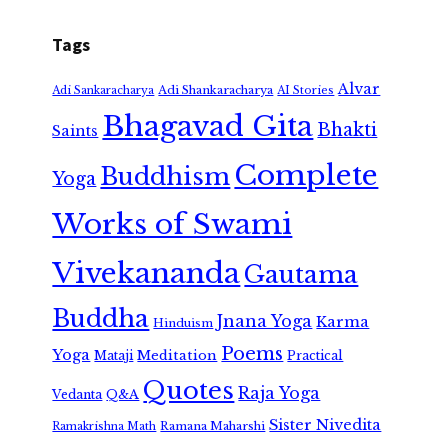
Tags
Alvar
Adi Shankaracharya
Adi Sankaracharya
AI Stories
Bhagavad Gita
Bhakti
Saints
Complete
Buddhism
Yoga
Works of Swami
Vivekananda
Gautama
Buddha
Jnana Yoga
Karma
Hinduism
Poems
Yoga
Meditation
Mataji
Practical
Quotes
Raja Yoga
Vedanta
Q&A
Sister Nivedita
Ramana Maharshi
Ramakrishna Math