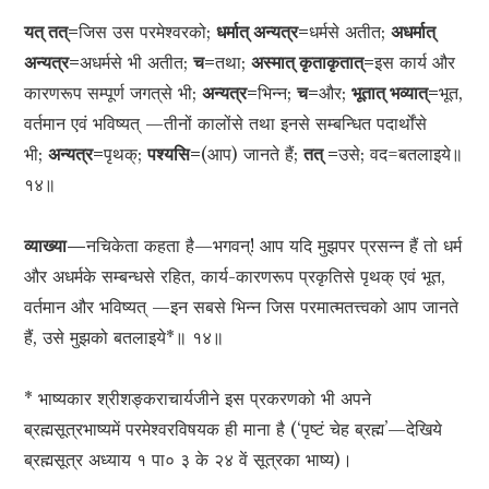
यत् तत्=
जिस उस परमेश्वरको;
धर्मात् अन्यत्र=
धर्मसे अतीत;
अधर्मात्
अन्यत्र=
अधर्मसे भी अतीत;
च=
तथा;
अस्मात् कृताकृतात्=
इस कार्य और
कारणरूप सम्पूर्ण जगत‍्से भी;
अन्यत्र=
भिन्न;
च=
और;
भूतात् भव्यात्=
भूत,
वर्तमान एवं भविष्यत् —तीनों कालोंसे तथा इनसे सम्बन्धित पदार्थोंसे
भी;
अन्यत्र=
पृथक्;
पश्यसि=
(आप) जानते हैं;
तत् =
उसे; वद=बतलाइये॥
१४॥
व्याख्या—
नचिकेता कहता है—भगवन्! आप यदि मुझपर प्रसन्न हैं तो धर्म
और अधर्मके सम्बन्धसे रहित, कार्य-कारणरूप प्रकृतिसे पृथक् एवं भूत,
वर्तमान और भविष्यत् —इन सबसे भिन्न जिस परमात्मतत्त्वको आप जानते
हैं, उसे मुझको बतलाइये*॥ १४॥
* भाष्यकार श्रीशङ्कराचार्यजीने इस प्रकरणको भी अपने
ब्रह्मसूत्रभाष्यमें परमेश्वरविषयक ही माना है (‘पृष्टं चेह ब्रह्म’—देखिये
ब्रह्मसूत्र अध्याय १ पा० ३ के २४ वें सूत्रका भाष्य)।