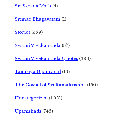
Sri Sarada Math
(5)
Srimad Bhagavatam
(1)
Stories
(359)
Swami Vivekananda
(37)
Swami Vivekananda Quotes
(383)
Taittiriya Upanishad
(13)
The Gospel of Sri Ramakrishna
(150)
Uncategorized
(1,951)
Upanishads
(746)