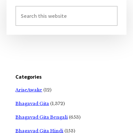
Primary
Sidebar
Search
this
website
Categories
AriseAwake
(12)
Bhagavad Gita
(1,372)
Bhagavad Gita Bengali
(653)
Bhagavad Gita Hindi
(153)