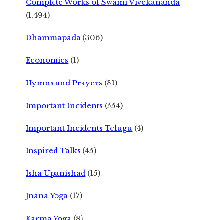
Complete Works of Swami Vivekananda
(1,494)
Dhammapada
(306)
Economics
(1)
Hymns and Prayers
(31)
Important Incidents
(554)
Important Incidents Telugu
(4)
Inspired Talks
(45)
Isha Upanishad
(15)
Jnana Yoga
(17)
Karma Yoga
(8)