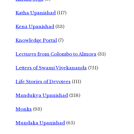
Katha Upanishad
(117)
Kena Upanishad
(33)
Knowledge Portal
(7)
Lectures from Colombo to Almora
(31)
Letters of Swami Vivekananda
(751)
Life Stories of Devotees
(111)
Mandukya Upanishad
(218)
Monks
(93)
Mundaka Upanishad
(65)