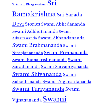
Sri
Srimad Bhagavatam
Ramakrishna
Sri Sarada
Devi
Stories
Swami Abhedananda
Swami Adbhutananda
Swami
Swami Akhandananda
Advaitananda
Swami Brahmananda
Swami
Swami Premananda
Niranjanananda
Swami Ramakrishnananda
Swami
Saradananda
Swami Sarvapriyananda
Swami Shivananda
Swami
Subodhananda
Swami Trigunatitananda
Swami Turiyananda
Swami
Swami
Vijnanananda