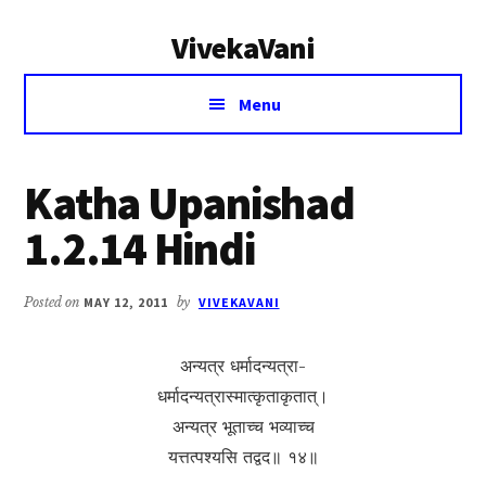
Additional
Skip
Skip
VivekaVani
to
to
menu
main
primary
Voice
content
sidebar
Menu
of
Vivekananda
Katha Upanishad
1.2.14 Hindi
Posted on
MAY 12, 2011
by
VIVEKAVANI
अन्यत्र धर्मादन्यत्रा-
धर्मादन्यत्रास्मात्कृताकृतात्।
अन्यत्र भूताच्च भव्याच्च
यत्तत्पश्यसि तद्वद॥ १४॥