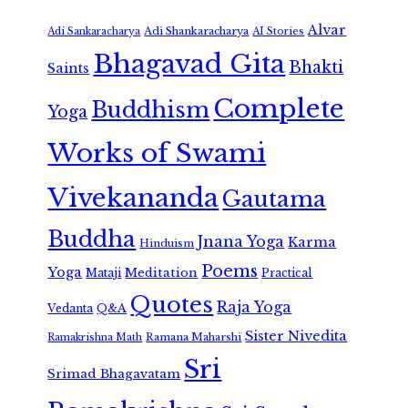
Alvar
Adi Shankaracharya
Adi Sankaracharya
AI Stories
Bhagavad Gita
Bhakti
Saints
Complete
Buddhism
Yoga
Works of Swami
Vivekananda
Gautama
Buddha
Jnana Yoga
Karma
Hinduism
Poems
Yoga
Meditation
Mataji
Practical
Quotes
Raja Yoga
Vedanta
Q&A
Sister Nivedita
Ramana Maharshi
Ramakrishna Math
Sri
Srimad Bhagavatam