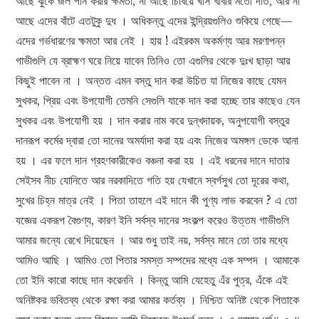
আছে ঝুঁকে জল পান করার ক্ষমতা, না আছে চিবিয়ে ঘাস খাবার মতো দাঁত, আর না
আছে এদের বাঁটে এতটুকু দুধ । অধিকন্তু এদের ইন্দ্রিয়গুলিও শুকিয়ে গেছে—
এদের গর্ভধারণের ক্ষমতা আর নেই । হায় ! এইরকম অকর্মণ্য আর মরণাপন্ন
গাভীগুলি যে ব্রাহ্মণ ঘরে নিয়ে যাবেন তিনিও তো এগুলির থেকে দুঃখ ছাড়া আর
কিছুই পাবেন না । অন্তত এমন বস্তু দান করা উচিত যা নিজের কাছে যেমন
সুখকর, প্রিয় এবং উপযোগী তেমনি সেগুলি যাকে দান করা হচ্ছে তার কাছেও যেন
সুখকর এবং উপযোগী হয় । দান করার নাম করে দুন্খদায়ক, অনুপযোগী বস্তুর
দানরূপ কর্মের দ্বারা তো দানের অমর্যাদা করা হয় এবং নিজের অমঙ্গল ডেকে আনা
হয় । এর ফলে দান গ্রহণকারীকেও বঞ্চনা করা হয় । এই ধরনের দানে দাতার
সেইসব নীচ যোনিতে আর নরকাদিতে গতি হয় যেখানে স্বর্গসুখ তো দূরের কথা,
সুখের চিহ্ন মাত্র নেই । পিতা তাহলে এই দানে কী পুণ্য লাভ করবেন ? এ তো
যজ্ঞের একরূপ বৈগুণ্য, কারণ ইনি সর্বস্ব দানের সংকল্প করেও উত্তম গাভীগুলি
আমার জন্যে রেখে দিয়েছেন । আর শুধু তাই নয়, সর্বস্ব মানে তো তার মধ্যে
আমিও আছি । আমিও তো পিতার সমস্ত সম্পদের মধ্যে এক সম্পদ । আমাকে
তো ইনি কারো কাছে দান করেননি । কিন্তু আমি যেহেতু এঁর পুত্র, এঁকে এই
অনিষ্টকর ভবিতব্য থেকে রক্ষা করা আমার কর্তব্য । নিশ্চিত অনিষ্ট থেকে পিতাকে