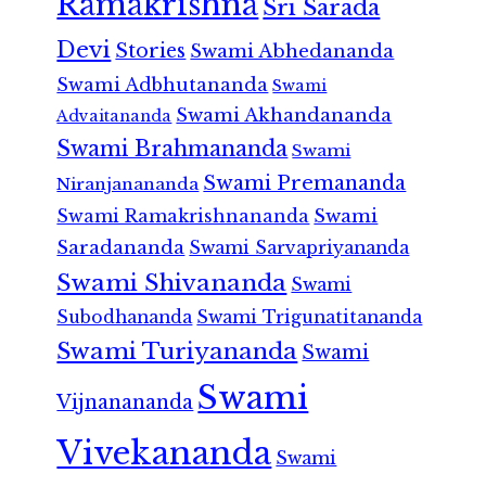
Ramakrishna
Sri Sarada
Devi
Stories
Swami Abhedananda
Swami Adbhutananda
Swami
Swami Akhandananda
Advaitananda
Swami Brahmananda
Swami
Swami Premananda
Niranjanananda
Swami Ramakrishnananda
Swami
Saradananda
Swami Sarvapriyananda
Swami Shivananda
Swami
Subodhananda
Swami Trigunatitananda
Swami Turiyananda
Swami
Swami
Vijnanananda
Vivekananda
Swami