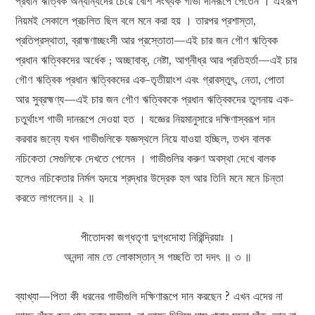
প্রধান ঋত্বিক অন্যান্যদের চেয়ে বেশি সংখ্যক গাভী দানরূপে পেতেন । এইরূপ
নিয়মই সেকালে প্রচলিত ছিল বলে মনে করা হয় । তারপর প্রশাস্তা,
প্রতিপ্রস্থাতা, ব্রাহ্মণাচ্ছংসী আর প্রস্তোতা—এই চার জন গৌণ ঋত্বিক
প্রধান ঋত্বিকদের অর্ধেক ; অচ্ছাবাক্, নেষ্টা, আগ্নীধ্র আর প্রতিহর্তা—এই চার
গৌণ ঋত্বিক প্রধান ঋত্বিকদের এক-তৃতীয়াংশ এবং গ্রাবস্তুৎ, নেতা, পোতা
আর সুব্রহ্মণ্য—এই চার জন গৌণ ঋত্বিককে প্রধান ঋত্বিকদের তুলনায় এক-
চতুর্থাংশ গাভী দানরূপে দেওয়া হত । যজ্ঞের নিয়মানুসারে দক্ষিণাস্বরূপ দান
করবার জন্যে যখন গাভীগুলিকে যজ্ঞস্থলে নিয়ে যাওয়া হচ্ছিল, তখন বালক
নচিকেতা সেগুলিকে দেখতে পেলেন । গাভীগুলির করুণ অবস্থা দেখে বালক
হলেও নচিকেতার নির্মল হৃদয়ে শ্রদ্ধার উদ্রেক হল আর তিনি মনে মনে চিন্তা
করতে লাগলেন॥ ২ ॥
পীতোদকা জগ্ধতৃণা দুগ্ধদোহা নিরিন্দ্রিয়াঃ ।
অনন্দা নাম তে লোকাস্তান্ স গচ্ছতি তা দদৎ ॥ ৩ ॥
ব্যাখ্যা—পিতা কী ধরনের গাভীগুলি দক্ষিণারূপে দান করছেন ? এখন এদের না