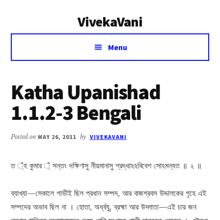
Additional
Skip
Skip
VivekaVani
to
to
menu
main
primary
Voice
content
sidebar
Menu
of
Vivekananda
Katha Upanishad
1.1.2-3 Bengali
Posted on
MAY 26, 2011
by
VIVEKAVANI
ত ্ঁহ কুমার ্ঁ সন্তং দক্ষিণাসু নীয়মানাসু শ্রদ্ধাঽঽবিবেশ সোঽমন্যত ॥ ২ ॥
ব্যাখ্যা—সেকালে গাভীই ছিল প্রধান সম্পদ, আর বাজশ্রবস উদ্দালকের গৃহে এই
সম্পদের অভাব ছিল না । হোতা, অর্ধ্বযু, ব্রহ্মা আর উদ্গাতা—এই চার জন