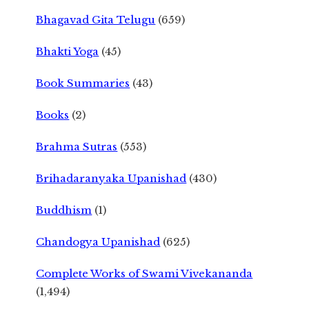
Bhagavad Gita Telugu
(659)
Bhakti Yoga
(45)
Book Summaries
(43)
Books
(2)
Brahma Sutras
(553)
Brihadaranyaka Upanishad
(430)
Buddhism
(1)
Chandogya Upanishad
(625)
Complete Works of Swami Vivekananda
(1,494)