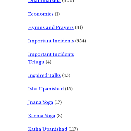
Dhammapada
(306)
Economics
(1)
Hymns and Prayers
(31)
Important Incidents
(554)
Important Incidents
Telugu
(4)
Inspired Talks
(45)
Isha Upanishad
(15)
Jnana Yoga
(17)
Karma Yoga
(8)
Katha Upanishad
(117)