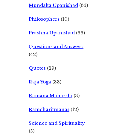
Mundaka Upanishad
(65)
Philosophers
(10)
Prashna Upanishad
(66)
Questions and Answers
(42)
Quotes
(29)
Raja Yoga
(33)
Ramana Maharshi
(3)
Ramcharitmanas
(12)
Science and Spirituality
(5)