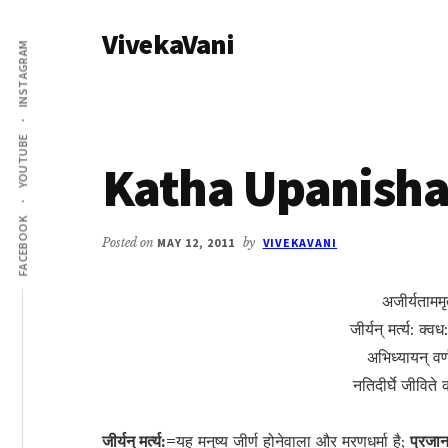
Additional
Skip
Skip
VivekaVani
to
to
menu
INSTAGRAM
main
primary
Voice
content
sidebar
of
Vivekananda
YOUTUBE
Katha Upanisha
FACEBOOK
Posted on
MAY 12, 2011
by
VIVEKAVANI
अजीर्यताममृत
जीर्यन् मर्त्य: क्
अभिध्यायन् वर्
नतिदीर्घे जीवित
जीर्यन् मर्त्य:=
यह मनुष्य जीर्ण होनेवाला और मरणधर्मा है;
प्रजा