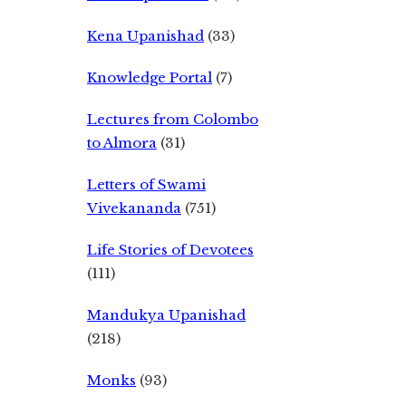
Kena Upanishad
(33)
Knowledge Portal
(7)
Lectures from Colombo
to Almora
(31)
Letters of Swami
Vivekananda
(751)
Life Stories of Devotees
(111)
Mandukya Upanishad
(218)
Monks
(93)