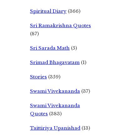
Spiritual Diary
(366)
Sri Ramakrishna Quotes
(87)
Sri Sarada Math
(5)
Srimad Bhagavatam
(1)
Stories
(359)
Swami Vivekananda
(37)
Swami Vivekananda
Quotes
(383)
Taittiriya Upanishad
(13)