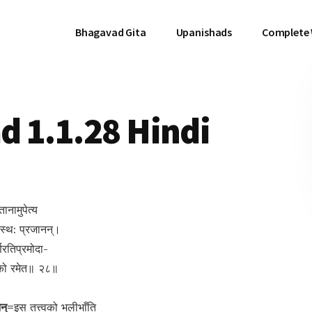
Bhagavad Gita
Upanishads
Complete
d 1.1.28 Hindi
ानामुपेत्य
वध:स्थ: प्रजानन्।
णरतिप्रमोदा-
े को रमेत॥ २८॥
नन्=
इस तत्त्वको भलीभाँति