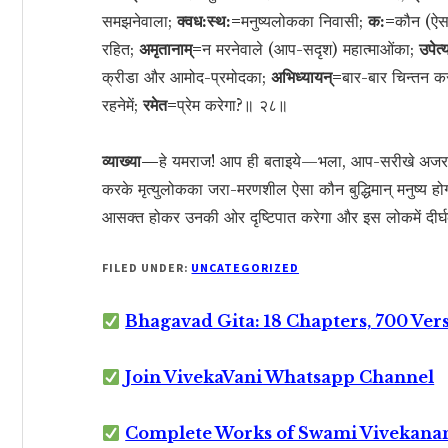
समझनेवाला;
क्वध:स्थ:=
मनुष्यलोकका निवासी;
क:=
कौन (ऐसा
रहित;
अमृतानाम्=
न मरनेवाले (आप-सदृश) महात्माओंका;
उपेत
क्रीडा और आमोद-प्रमोदका;
अभिध्यायन्=
बार-बार चिन्तन 
रहनेमें;
रमेत=
प्रेम करेगा?॥ २८॥
व्याख्या—
हे यमराज! आप ही बताइये—भला, आप-सरीखे अजर-अमर
करके मृत्युलोकका जरा-मरणशील ऐसा कौन बुद्धिमान् मनुष्य होगा
आसक्त होकर उनकी ओर दृष्टिपात करेगा और इस लोकमें दीर्
FILED UNDER:
UNCATEGORIZED
Bhagavad Gita: 18 Chapters, 700 Ver
Join VivekaVani Whatsapp Channel
Complete Works of Swami Vivekana