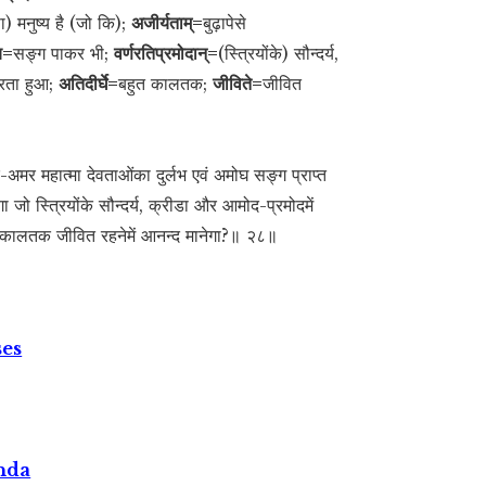
) मनुष्य है (जो कि);
अजीर्यताम्=
बुढ़ापेसे
्य=
सङ्ग पाकर भी;
वर्णरतिप्रमोदान्=
(स्त्रियोंके) सौन्दर्य,
करता हुआ;
अतिदीर्घे=
बहुत कालतक;
जीविते=
जीवित
 महात्मा देवताओंका दुर्लभ एवं अमोघ सङ्ग प्राप्त
 जो स्त्रियोंके सौन्दर्य, क्रीडा और आमोद-प्रमोदमें
घकालतक जीवित रहनेमें आनन्द मानेगा?॥ २८॥
ses
nda