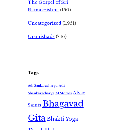
The Gospel of Sri
Ramakrishna
(150)
Uncategorized
(1,951)
Upanishads
(746)
Tags
Adi
Adi Sankaracharya
Alvar
Shankaracharya
AI Stories
Bhagavad
Saints
Gita
Bhakti Yoga