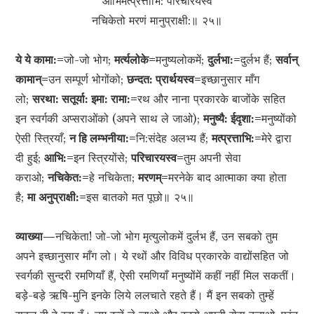
आभिर्मत्प्रत्ताभि: परिचारयस्व
नचिकेतो मरणं मानुप्राक्षी:॥ २५॥
ये ये कामा:=
जो-जो भोग;
मर्त्यलोके=
मनुष्यलोकमें;
दुर्लभा:=
दुर्लभ हैं;
सर्वान्
कामान्=
उन सम्पूर्ण भोगोंको;
छन्दत: प्रार्थयस्व=
इच्छानुसार माँग
लो;
सरथा: सतूर्या: इमा: रामा:=
रथ और नाना प्रकारके बाजोंके सहित
इन स्वर्गकी अप्सराओंको (अपने साथ ले जाओ);
मनुष्यै: ईदृशा:=
मनुष्योंको
ऐसी स्त्रियाँ;
न हि लम्भनीया:=
नि:संदेह अलभ्य हैं;
मत्प्रत्ताभि:=
मेरे द्वारा
दी हुई;
आभि:=
इन स्त्रियोंसे;
परिचारयस्व=
तुम अपनी सेवा
कराओ;
नचिकेत:=
हे नचिकेता;
मरणम्=
मरनेके बाद आत्माका क्या होता
है;
मा अनुप्राक्षी:=
इस बातको मत पूछो॥ २५॥
व्याख्या—
नचिकेता! जो-जो भोग मृत्युलोकमें दुर्लभ हैं, उन सबको तुम
अपने इच्छानुसार माँग लो। ये रथों और विविध प्रकारके वाद्योंसहित जो
स्वर्गकी सुन्दरी रमणियाँ हैं, ऐसी रमणियाँ मनुष्योंमें कहीं नहीं मिल सकतीं।
बड़े-बड़े ऋषि-मुनि इनके लिये ललचाते रहते हैं। मैं इन सबको तुम्हें