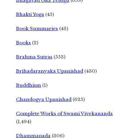
Bhagavad Gita Telugu
(659)
Bhakti Yoga
(45)
Book Summaries
(43)
Books
(2)
Brahma Sutras
(553)
Brihadaranyaka Upanishad
(430)
Buddhism
(1)
Chandogya Upanishad
(625)
Complete Works of Swami Vivekananda
(1,494)
Dhammapada
(306)