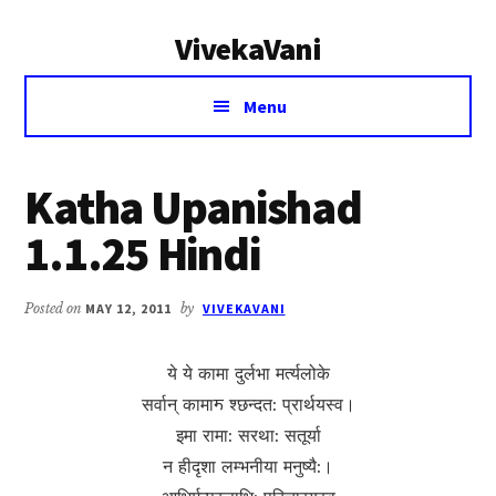
Additional
Skip
Skip
VivekaVani
to
to
menu
main
primary
Voice
content
sidebar
Menu
of
Vivekananda
Katha Upanishad
1.1.25 Hindi
Posted on
MAY 12, 2011
by
VIVEKAVANI
ये ये कामा दुर्लभा मर्त्यलोके
सर्वान् कामाॸ श्छन्दत: प्रार्थयस्व।
इमा रामा: सरथा: सतूर्या
न हीदृशा लम्भनीया मनुष्यै:।