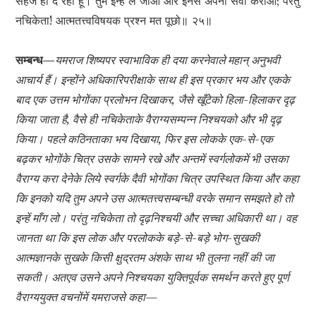
सहज ही दे रहा हूँ। तुम इन्हें ले जाओ और इनसे अपनी सेवा कराओ; परंतु
नचिकेता! आत्मतत्त्वविषयक प्रश्न मत पूछो॥ २५॥
सम्बन्ध—
यमराज शिष्यपर स्वाभाविक ही दया करनेवाले महान् अनुभवी
आचार्य हैं। इन्होंने अधिकारिपरीक्षाके साथ ही इस प्रकार भय और एकके
बाद एक उत्तम भोगोंका प्रलोभन दिखाकर, जैसे खूँटेको हिला-हिलाकर दृढ़
किया जाता है, वैसे ही नचिकेताके वैराग्यसम्पन्न निश्चयको और भी दृढ़
किया। पहले कठिनताका भय दिखाया, फिर इस लोकके एक-से-एक
बढ़कर भोगोंके चित्र उसके सामने रखे और अन्तमें स्वर्गलोकमें भी उसका
वैराग्य करा देनेके लिये स्वर्गके दैवी भोगोंका चित्र उपस्थित किया और कहा
कि इनको यदि तुम अपने उस आत्मतत्त्वसम्बन्धी वरके समान समझते हो तो
इन्हें माँग लो। परंतु नचिकेता तो दृढ़निश्चयी और सच्चा अधिकारी था। वह
जानता था कि इस लोक और परलोकके बड़े-से-बड़े भोग-सुखकी
आत्मज्ञानके सुखके किसी क्षुद्रतम अंशके साथ भी तुलना नहीं की जा
सकती। अतएव उसने अपने निश्चयका युक्तिपूर्वक समर्थन करते हुए पूर्ण
वैराग्ययुक्त वचनोंमें यमराजसे कहा—