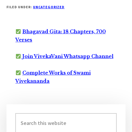
FILED UNDER:
UNCATEGORIZED
Bhagavad Gita: 18 Chapters, 700
Verses
Join VivekaVani Whatsapp Channel
Complete Works of Swami
Vivekananda
Primary
Sidebar
Search
this
website