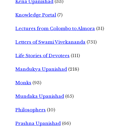
Kena Upanishad
(33)
Knowledge Portal
(7)
Lectures from Colombo to Almora
(31)
Letters of Swami Vivekananda
(751)
Life Stories of Devotees
(111)
Mandukya Upanishad
(218)
Monks
(93)
Mundaka Upanishad
(65)
Philosophers
(10)
Prashna Upanishad
(66)