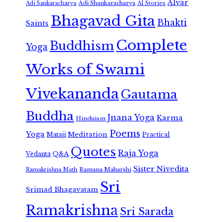
Alvar
Adi Shankaracharya
Adi Sankaracharya
AI Stories
Bhagavad Gita
Bhakti
Saints
Complete
Buddhism
Yoga
Works of Swami
Vivekananda
Gautama
Buddha
Jnana Yoga
Karma
Hinduism
Poems
Yoga
Meditation
Mataji
Practical
Quotes
Raja Yoga
Vedanta
Q&A
Sister Nivedita
Ramana Maharshi
Ramakrishna Math
Sri
Srimad Bhagavatam
Ramakrishna
Sri Sarada