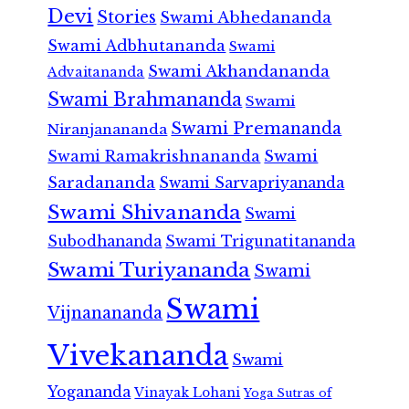
Devi
Stories
Swami Abhedananda
Swami Adbhutananda
Swami
Swami Akhandananda
Advaitananda
Swami Brahmananda
Swami
Swami Premananda
Niranjanananda
Swami Ramakrishnananda
Swami
Saradananda
Swami Sarvapriyananda
Swami Shivananda
Swami
Subodhananda
Swami Trigunatitananda
Swami Turiyananda
Swami
Swami
Vijnanananda
Vivekananda
Swami
Yogananda
Vinayak Lohani
Yoga Sutras of