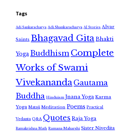
Tags
Alvar
Adi Shankaracharya
Adi Sankaracharya
AI Stories
Bhagavad Gita
Bhakti
Saints
Complete
Buddhism
Yoga
Works of Swami
Vivekananda
Gautama
Buddha
Jnana Yoga
Karma
Hinduism
Poems
Yoga
Meditation
Mataji
Practical
Quotes
Raja Yoga
Vedanta
Q&A
Sister Nivedita
Ramana Maharshi
Ramakrishna Math