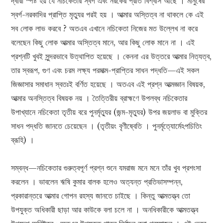
দ্বারা স্পষ্ট হয় যে নচিকেতার স্বর্গ এবং নরকের প্রতি বিশ্বাস আছে । মানুষের
স্বর্গ-নরকাদির প্রাপ্তি মৃত্যুর পরই হয় । আত্মার অস্তিত্ব না থাকলে কে এই
সব লোক লাভ করবে ? অতএব এখানে নচিকেতা নিজের মত উল্লেখ না করে
বলেছেন কিছু লোক আত্মার অস্তিত্ব মানে, আর কিছু লোক মানে না । এই
প্রশ্নটি খুবই সুন্দরভাবে উত্থাপিত হয়েছে । কেননা এর উত্তরে আত্মার নিত্যত্ব,
তার স্বরূপ, গুণ এবং চরম লক্ষ্য পরমাত্ম-প্রাপ্তির সাধন পদ্ধতি—এই সকল
জিজ্ঞাসার সমাধান স্বতঃই বর্ণিত হয়েছে । অতএব এই প্রশ্ন আত্মজ্ঞান বিষয়ক,
আত্মার অনস্তিত্ব বিষয়ক নয় । তৈত্তিরীয় ব্রাহ্মণে উপলব্ধ নচিকেতার
উপাখ্যানে নচিকেতা তৃতীয় বরে পুনর্মৃত্যুর (জন্ম-মৃত্যুর) উপর জয়লাভ বা মুক্তির
সাধন পদ্ধতি জানতে চেয়েছেন । (তৃতীয়ং বৃণীষ্বেতি । পুনর্মৃত্যোর্মেঽপচিতিং
ব্রূহি) ।
সম্বন্ধ—নচিকেতার গুরুত্বপূর্ণ প্রশ্ন শুনে যমরাজ মনে মনে তাঁর খুব প্রশংসা
করলেন । ভাবলেন ঋষি কুমার বালক হলেও অত্যন্ত প্রতিভাসম্পন্ন,
প্রকারান্তরে আত্মার গোপন রহস্য জানতে চাইছে । কিন্তু আত্মতত্ত্ব তো
উপযুক্ত অধিকারী ছাড়া আর কাউকে বলা চলে না । অনধিকারীকে আত্মতত্ত্ব