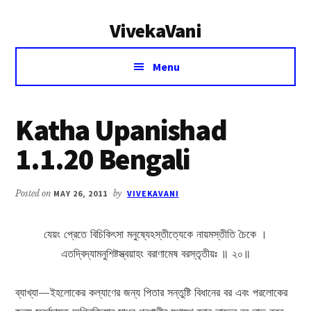
Additional
Skip
Skip
VivekaVani
to
to
menu
main
primary
Voice
content
sidebar
Menu
of
Vivekananda
Katha Upanishad
1.1.20 Bengali
Posted on
MAY 26, 2011
by
VIVEKAVANI
যেয়ং প্রেতে বিচিকিৎসা মনুষ্যেঽস্তীত্যেকে নায়মস্তীতি চৈকে ।
এতদ্বিদ্যামনুশিষ্টস্ত্বয়াহং বরাণামেষ বরস্তৃতীয়ঃ ॥ ২০॥
ব্যাখ্যা—ইহলোকের কল্যাণের জন্য পিতার সন্তুষ্টি বিধানের বর এবং পরলোকের