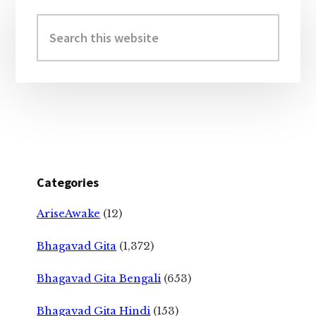
Primary
Sidebar
Search
this
website
Categories
AriseAwake
(12)
Bhagavad Gita
(1,372)
Bhagavad Gita Bengali
(653)
Bhagavad Gita Hindi
(153)