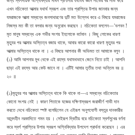
জন্য স্বর্গদায়ক অগ্নিবিদ্যার সাধন প্রণালীর যথাযথ জ্ঞান লাভের বর লাভ করে
এখন নচিকেতা আত্মার যথার্থ স্বরূপ এবং তার প্রাপ্তির উপায় জানবার জন্য
যমরাজকে আত্মা সম্বন্ধে জনসাধারণের দুটি মত উল্লেখ করে এ বিষয়ে যমরাজের
নিজস্ব মত কী তা বলবার জন্য অনুরোধ করছেন । নচিকেতা বললেন—‘ভগবন !
মৃত মানুষ সম্বন্ধে এক গভীর সংশয় ইহলোকে বর্তমান । কিছু লোকের ধারণা
মৃত্যুর পর আত্মার অস্তিত্ব বজায় থাকে, আবার কারো কারো ধারণা মৃত্যুর পর
আত্মার অস্তিত্ব থাকে না । এ বিষয়ে আপনার কী অভিমত তা আমাকে বলুন ।
(১) আমি আপনার মুখ থেকে এই রহস্য যথাযথভাবে জেনে নিতে চাই । আপনি
ছাড়া এই রহস্য আর কেউ জানে না । এটিই আমার তৃতীয় তথা অন্তিম বর ॥
২০ ॥
(১)মৃত্যুর পর আত্মার অস্তিত্ব থাকে কি থাকে না—এ সম্বন্ধে নচিকেতার
কোনো সংশয় নেই । কারণ পিতাকে যজ্ঞের দক্ষিণাস্বরূপ জরাজীর্ণ গাভী দান
করতে দেখে নচিকেতা স্পষ্ট বলেছিলেন যে এইরূপ অনুপযোগী বস্তুর দানকারীর
আনন্দহীন নরকাদিতে গমন হয় । সেইরূপ দ্বিতীয় বরে নচিকেতা স্বর্গসুখের বর্ণনা
করে স্বর্গ প্রাপ্তির উপায় স্বরূপ অগ্নিবিদ্যার উপদেশ প্রার্থনা করেছেন । এর