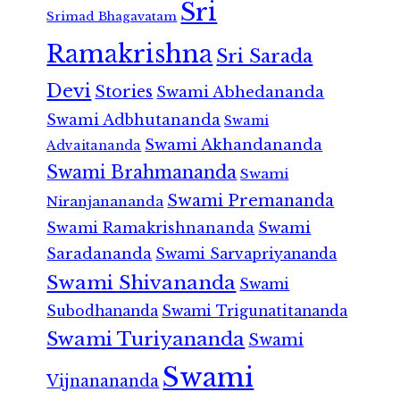
Sri
Srimad Bhagavatam
Ramakrishna
Sri Sarada
Devi
Stories
Swami Abhedananda
Swami Adbhutananda
Swami
Swami Akhandananda
Advaitananda
Swami Brahmananda
Swami
Swami Premananda
Niranjanananda
Swami Ramakrishnananda
Swami
Saradananda
Swami Sarvapriyananda
Swami Shivananda
Swami
Subodhananda
Swami Trigunatitananda
Swami Turiyananda
Swami
Swami
Vijnanananda