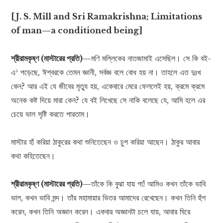
[J. S. Mill and Sri Ramakrishna; Limitations
of man—a conditioned being]
শ্রীরামকৃষ্ণ (মাস্টারের প্রতি)
—মণি মল্লিকের নাতজামাই এসেছিল। সে কি বই-
১
এ
পড়েছে, ঈশ্বরকে তেমন জ্ঞানী, সর্বজ্ঞ বলে বোধ হয় না। তাহলে এত দুঃখ
কেন? আর এই যে জীবের মৃত্যু হয়, একেবারে মেরে ফেললেই হয়, ক্রমে ক্রমে
অনেক কষ্ট দিয়ে মারা কেন? যে বই লিখেছে সে নাকি বলেছে যে, আমি হলে এর
চেয়ে ভাল সৃষ্টি করতে পারতাম।
মাস্টার হাঁ করিয়া ঠাকুরের কথা শুনিতেছেন ও চুপ করিয়া আছেন। ঠাকুর আবার
কথা কহিতেছেন।
শ্রীরামকৃষ্ণ (মাস্টারের প্রতি)
—তাঁকে কি বুঝা যায় গা! আমিও কখন তাঁকে ভাবি
ভাল, কখন ভাবি মন্দ। তাঁর মহামায়ার ভিতর আমাদের রেখেছেন। কখন তিনি হুঁশ
করেন, কখন তিনি অজ্ঞান করেন। একবার অজ্ঞানটা চলে যায়, আবার ঘিরে