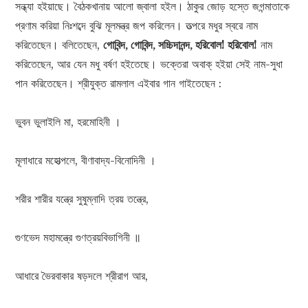
সন্ধ্যা হইয়াছে। বৈঠকখানায় আলো জ্বালা হইল। ঠাকুর জোড় হস্তে জগন্মাতাকে
প্রণাম করিয়া নিঃশব্দে বুঝি মূলমন্ত্র জপ করিলেন। তত্পরে মধুর স্বরে নাম
করিতেছেন। বলিতেছেন,
গোবিন্দ, গোবিন্দ, সচ্চিদানন্দ, হরিবোল! হরিবোল!
নাম
করিতেছেন, আর যেন মধু বর্ষণ হইতেছে। ভক্তেরা অবাক্ হইয়া সেই নাম-সুধা
পান করিতেছেন। শ্রীযুক্ত রামলাল এইবার গান গাইতেছেন :
ভুবন ভুলাইলি মা, হরমোহিনী ।
মূলাধারে মহোত্পলে, বীণাবাদ্য-বিনোদিনী ।
শরীর শারীর যন্ত্রে সুষুম্নাদি ত্রয় তন্ত্রে,
গুণভেদ মহামন্ত্রে গুণত্রয়বিভাগিনী ॥
আধারে ভৈরবাকার ষড়দলে শ্রীরাগ আর,