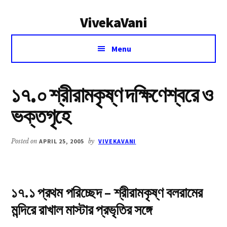
Additional
Skip
Skip
VivekaVani
to
to
menu
main
primary
Voice
content
sidebar
Menu
of
Vivekananda
১৭.০ শ্রীরামকৃষ্ণ দক্ষিণেশ্বরে ও
ভক্তগৃহে
Posted on
APRIL 25, 2005
by
VIVEKAVANI
১৭.১ প্রথম পরিচ্ছেদ – শ্রীরামকৃষ্ণ বলরামের
মন্দিরে রাখাল মাস্টার প্রভৃতির সঙ্গে