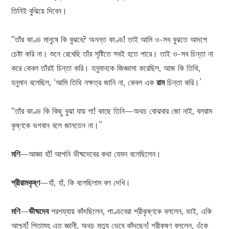
তিনিই বুঝিয়ে দিবেন।
“তাঁর কাণ্ড মানুষে কি বুঝবে? অনন্ত কাণ্ড! তাই আমি ও-সব বুঝতে আদপে
চেষ্টা করি না। শুনে রেখেছি তাঁর সৃষ্টিতে সবই হতে পারে। তাই ও-সব চিন্তা না
করে কেবল তাঁরই চিন্তা করি। হনুমানকে জিজ্ঞাসা করেছিল, আজ কি তিথি,
হনুমান বলেছিল, ‘আমি তিথি নক্ষত্র জানি না, কেবল এক
রাম
চিন্তা করি।’
“তাঁর কাণ্ড কি কিছু বুঝা যায় গা! কাছে তিনি—অথচ বোঝবার জো নাই, বলরাম
কৃষ্ণকে ভগবান বলে জানতেন না।”
মণি
—আজ্ঞা হাঁ! আপনি ভীষ্মদেবের কথা যেমন বলেছিলেন।
শ্রীরামকৃষ্ণ
—হাঁ, হাঁ, কি বলেছিলাম বল দেখি।
মণি
—
ভীষ্মদেব
শরশয্যায় কাঁদছিলেন, পাণ্ডবেরা শ্রীকৃষ্ণকে বললেন, ভাই, একি
আশ্চর্য! পিতামহ এত জ্ঞানী, অথচ মৃত্যু ভেবে কাঁদছেন! শ্রীকৃষ্ণ বললেন, ওঁকে