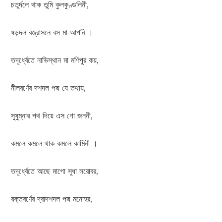
চতুর্দলে থাক তুমি কুলকুণ্ডলিনী,
ষড়দল বজ্রাসনে বস মা আপনি ।
তদূর্ধ্বেতে নাভিস্থান মা মণিপুর কয়,
নীলবর্ণের দশদল পদ্ম যে তথায়,
সুষুম্নার পথ দিয়ে এস গো জননী,
কমলে কমলে থাক কমলে কামিনী ।
তদূর্ধ্বেতে আছে মাগো সুধা সরোবর,
রক্তবর্ণের দ্বাদশদল পদ্ম মনোহর,