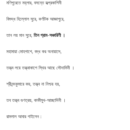
মণিপুরেতে মহ্লার, বসন্তে হৃত্প্রকাশিনী
বিশুদ্ধ হিল্লোল সুরে, কর্ণাটক আজ্ঞাপুরে,
তান লয় মান সুরে,
তিন গ্রাম-সঞ্চারিণী ।
মহামায়া মোহপাশে, বদ্ধ কর অনায়াসে,
তত্ত্ব লয়ে তত্ত্বাকাশে স্থির আছে সৌদামিনী ।
শ্রীনন্দকুমারে কয়, তত্ত্ব না নিশ্চয় হয়,
তব তত্ত্ব গুণত্রয়, কাকীমুখ-আচ্ছাদিনী ।
রামলাল আবার গাইলেন :