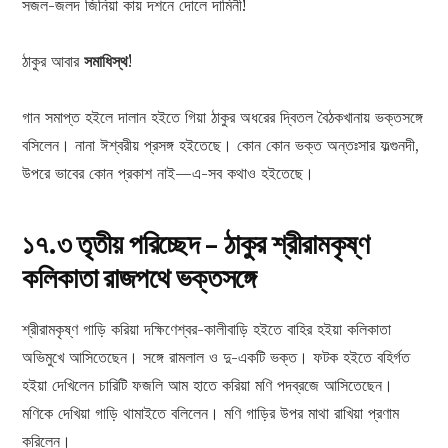
সজল-জলদ জিনিয়া কায় দশনে দোলে দামিনী!
ঠাকুর আবার
সমাধিস্থ
!
গান সমাপ্ত হইলে দালান হইতে গিয়া ঠাকুর অধরের দ্বিতল বৈঠকখানায় ভক্তসঙ্গে
বসিলেন। নানা ঈশ্বরীয় প্রসঙ্গ হইতেছে। কোন কোন ভক্ত অন্তঃসার ফল্গুনদী,
উপরে ভাবের কোন প্রকাশ নাই—এ-সব কথাও হইতেছে।
১৭.৩ তৃতীয় পরিচ্ছেদ – ঠাকুর শ্রীরামকৃষ্ণ
কলিকাতা রাজপথে ভক্তসঙ্গে
শ্রীরামকৃষ্ণ গাড়ি করিয়া দক্ষিণেশ্বর-কালীবাড়ি হইতে বাহির হইয়া কলিকাতা
অভিমুখে আসিতেছেন। সঙ্গে রামলাল ও দু-একটি ভক্ত। ফটক হইতে বহির্গত
হইয়া দেখিলেন চারিটি ফজলি আম হাতে করিয়া মণি পদব্রজে আসিতেছেন।
মণিকে দেখিয়া গাড়ি থামাইতে বলিলেন। মণি গাড়ির উপর মাথা রাখিয়া প্রণাম
করিলেন।