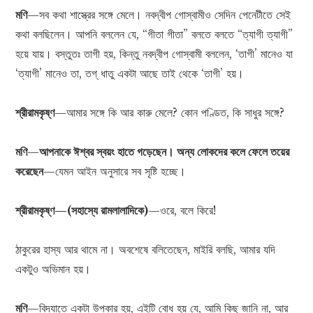
মণি
—সব কথা শাস্ত্রের সঙ্গে মেলে। নবদ্বীপ গোস্বামীও সেদিন পেনেটীতে সেই
কথা বলছিলেন। আপনি বললেন যে, “গীতা গীতা” বলতে বলতে “ত্যাগী ত্যাগী”
হয়ে যায়। বস্তুতঃ তাগী হয়, কিন্তু নবদ্বীপ গোস্বামী বললেন, ‘তাগী’ মানেও যা
‘ত্যাগী’ মানেও তা, তগ্ ধাতু একটা আছে তাই থেকে ‘তাগী’ হয়।
শ্রীরামকৃষ্ণ
—আমার সঙ্গে কি আর কারু মেলে? কোন পণ্ডিত, কি সাধুর সঙ্গে?
মণি
—
আপনাকে ঈশ্বর স্বয়ং হাতে গড়েছেন। অন্য লোকদের কলে ফেলে
তয়ের
করেছেন
—যেমন আইন অনুসারে সব সৃষ্টি হচ্ছে।
শ্রীরামকৃষ্ণ—(সহাস্যে রামলালাদিকে)
—ওরে, বলে কিরে!
ঠাকুরের হাস্য আর থামে না। অবশেষে বলিতেছেন, মাইরি বলছি, আমার যদি
একটুও অভিমান হয়।
মণি
—বিদ্যাতে একটা উপকার হয়, এইটি বোধ হয় যে, আমি কিছু জানি না, আর