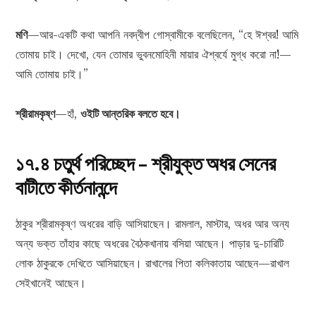
মণি
—আর-একটি কথা আপনি নবদ্বীপ গোস্বামীকে বলেছিলেন, “হে ঈশ্বর! আমি
তোমায় চাই। দেখো, যেন তোমার ভুবনমোহিনী মায়ার ঐশ্বর্যে মুগ্ধ করো না!—
আমি তোমায় চাই।”
শ্রীরামকৃষ্ণ
—হাঁ,
ওইটি আন্তরিক বলতে হবে।
১৭.৪ চতুর্থ পরিচ্ছেদ – শ্রীযুক্ত অধর সেনের
বাটীতে কীর্তনানন্দে
ঠাকুর শ্রীরামকৃষ্ণ অধরের বাড়ি আসিয়াছেন। রামলাল, মাস্টার, অধর আর অন্য
অন্য ভক্ত তাঁহার কাছে অধরের বৈঠকখানায় বসিয়া আছেন। পাড়ার দু-চারিটি
লোক ঠাকুরকে দেখিতে আসিয়াছেন। রাখালের পিতা কলিকাতায় আছেন—রাখাল
সেইখানেই আছেন।