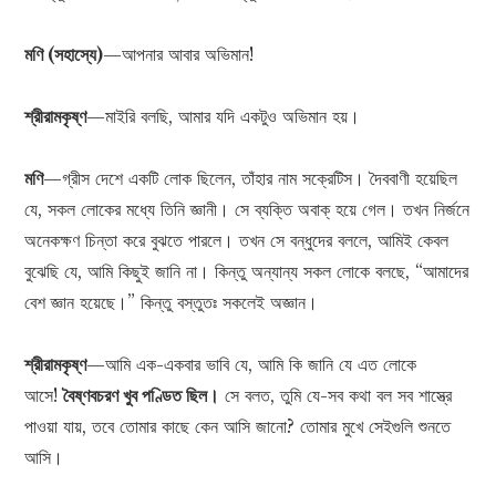
মণি (সহাস্যে)
—আপনার আবার অভিমান!
শ্রীরামকৃষ্ণ
—মাইরি বলছি, আমার যদি একটুও অভিমান হয়।
মণি
—গ্রীস দেশে একটি লোক ছিলেন, তাঁহার নাম সক্রেটিস। দৈববাণী হয়েছিল
যে, সকল লোকের মধ্যে তিনি জ্ঞানী। সে ব্যক্তি অবাক্ হয়ে গেল। তখন নির্জনে
অনেকক্ষণ চিন্তা করে বুঝতে পারলে। তখন সে বন্ধুদের বললে, আমিই কেবল
বুঝেছি যে, আমি কিছুই জানি না। কিন্তু অন্যান্য সকল লোকে বলছে, “আমাদের
বেশ জ্ঞান হয়েছে।” কিন্তু বস্তুতঃ সকলেই অজ্ঞান।
শ্রীরামকৃষ্ণ
—আমি এক-একবার ভাবি যে, আমি কি জানি যে এত লোকে
আসে!
বৈষ্ণবচরণ খুব পণ্ডিত ছিল।
সে বলত, তুমি যে-সব কথা বল সব শাস্ত্রে
পাওয়া যায়, তবে তোমার কাছে কেন আসি জানো? তোমার মুখে সেইগুলি শুনতে
আসি।