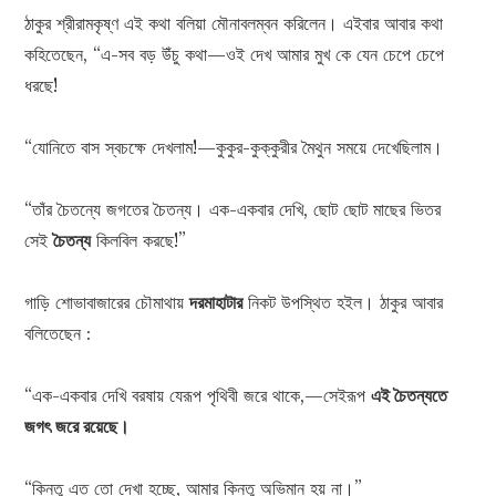
ঠাকুর শ্রীরামকৃষ্ণ এই কথা বলিয়া মৌনাবলম্বন করিলেন। এইবার আবার কথা
কহিতেছেন, “এ-সব বড় উঁচু কথা—ওই দেখ আমার মুখ কে যেন চেপে চেপে
ধরছে!
“যোনিতে বাস স্বচক্ষে দেখলাম!—কুকুর-কুক্কুরীর মৈথুন সময়ে দেখেছিলাম।
“তাঁর চৈতন্যে জগতের চৈতন্য। এক-একবার দেখি, ছোট ছোট মাছের ভিতর
সেই
চৈতন্য
কিলবিল করছে!”
গাড়ি শোভাবাজারের চৌমাথায়
দরমাহাটার
নিকট উপস্থিত হইল। ঠাকুর আবার
বলিতেছেন :
“এক-একবার দেখি বরষায় যেরূপ পৃথিবী জরে থাকে,—সেইরূপ
এই চৈতন্যতে
জগৎ জরে রয়েছে।
“কিন্তু এত তো দেখা হচ্ছে, আমার কিন্তু অভিমান হয় না।”