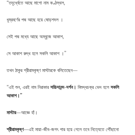
“তদূর্ধ্বেতে আছে মাগো নাম কণ্ঠস্থল,
ধূম্রবর্ণের পদ্ম আছে হয়ে ষোড়শদল ।
সেই পদ্ম মধ্যে আছে অম্বুজে আকাশ,
সে আকাশ রুদ্ধ হলে সকলি আকাশ ।”
তখন ঠাকুর শ্রীরামকৃষ্ণ মাস্টারকে বলিতেছেন—
“এই শুন, এরই নাম নিরাকার
সচ্চিদানন্দ-দর্শন।
বিশুদ্ধচক্র ভেদ হলে
সকলি
আকাশ।”
মাস্টার
—আজ্ঞে হাঁ।
শ্রীরামকৃষ্ণ
—এই মায়া-জীব-জগৎ পার হয়ে গেলে তবে নিত্যেতে পৌঁছানো