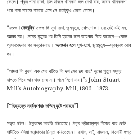
ফেলে। পুকুর পানা ঢাকা, ঢিল মারলে খানিকটা জল দেখা যায়, আবার খানিকক্ষণ
পরে পানা নাচতে নাচতে এসে সে জলটুকুও ঢেকে ফেলে।
“যতক্ষণ
দেহবুদ্ধি
ততক্ষণই সুখ-দুঃখ, জন্মমৃত্যু, রোগশোক। দেহেরই এই সব,
আত্মার নয়। দেহের মৃত্যুর পর তিনি হয়তো ভাল জায়গায় নিয়ে যাচ্ছেন—যেমন
প্রসববেদনার পর সন্তানলাভ।
আত্মজ্ঞান হলে
সুখ-দুঃখ, জন্মমৃত্যু—স্বপ্নবৎ বোধ
হয়।
“আমরা কি বুঝব! এক সের ঘটিতে কি দশ সের দুধ ধরে? নুনের পুতুল সমুদ্র
মাপতে গিয়ে আর খবর দেয় না। গলে মিশে যায়।”১ John Stuart
Mill’s Autobiography. Mill, 1806—1873.
[“ছিদ্যন্তে সর্ব্বসংশয়াঃ তস্মিন্ দৃষ্টে পরাবরে”]
সন্ধ্যা হইল। ঠাকুরদের আরতি হইতেছে। ঠাকুর শ্রীরামকৃষ্ণ নিজের ঘরে ছোট
খাটটিতে বসিয়া জগন্মাতার চিন্তা করিতেছেন। রাখাল, লাটু, রামলাল, কিশোরী গুপ্ত