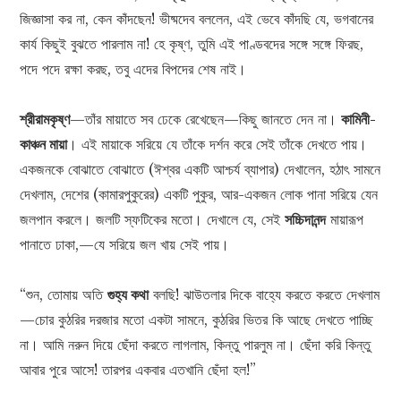
জিজ্ঞাসা কর না, কেন কাঁদছেন! ভীষ্মদেব বললেন, এই ভেবে কাঁদছি যে, ভগবানের
কার্য কিছুই বুঝতে পারলাম না! হে কৃষ্ণ, তুমি এই পাণ্ডবদের সঙ্গে সঙ্গে ফিরছ,
পদে পদে রক্ষা করছ, তবু এদের বিপদের শেষ নাই।
শ্রীরামকৃষ্ণ
—তাঁর মায়াতে সব ঢেকে রেখেছেন—কিছু জানতে দেন না।
কামিনী-
কাঞ্চন মায়া
। এই মায়াকে সরিয়ে যে তাঁকে দর্শন করে সেই তাঁকে দেখতে পায়।
একজনকে বোঝাতে বোঝাতে (ঈশ্বর একটি আশ্চর্য ব্যাপার) দেখালেন, হঠাৎ সামনে
দেখলাম, দেশের (কামারপুকুরের) একটি পুকুর, আর-একজন লোক পানা সরিয়ে যেন
জলপান করলে। জলটি স্ফটিকের মতো। দেখালে যে, সেই
সচ্চিদানন্দ
মায়ারূপ
পানাতে ঢাকা,—যে সরিয়ে জল খায় সেই পায়।
“শুন, তোমায় অতি
গুহ্য কথা
বলছি! ঝাউতলার দিকে বাহ্যে করতে করতে দেখলাম
—চোর কুঠরির দরজার মতো একটা সামনে, কুঠরির ভিতর কি আছে দেখতে পাচ্ছি
না। আমি নরুন দিয়ে ছেঁদা করতে লাগলাম, কিন্তু পারলুম না। ছেঁদা করি কিন্তু
আবার পুরে আসে! তারপর একবার এতখানি ছেঁদা হল!”