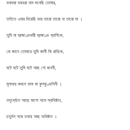
ভবদারা ভয়হরা নাম শুনেছি তোমার,
তাইতে এবার দিয়েছি ভার তারো তারো না তারো মা ।
তুমি মা ব্রহ্মাণ্ডধারী ব্রহ্মাণ্ড ব্যাপিকে,
কে জানে তোমারে তুমি কালী কি রাধিকে,
ঘটে ঘটে তুমি ঘটে আছ গো জননী,
মূলাধার কমলে থাক মা কুলকুণ্ডলিনী ।
তদূর্ধ্বেতে আছে মাগো নামে স্বাধিষ্ঠান,
চতুর্দল পদ্মে তথায় আছ অধিষ্ঠান ।