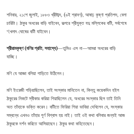
শনিবার, ২১শে জুলাই, ১৮৮৩ খ্রীষ্টাব্দ, (৬ই শ্রাবণ), আষাঢ় কৃষ্ণা প্রতিপদ, বেলা
চারিটা। ঠাকুর অধরের বাড়ি যাইবেন, তত্পরে শ্রীযুক্ত যদু মল্লিকের বাটী, সর্বশেষে
৺খেলাৎ ঘোষের বাটী যাইবেন।
শ্রীরামকৃষ্ণ (মণির প্রতি, সহাস্যে)
—তুমিও এস না—আমরা অধরের বাড়ি
যাচ্ছি।
মণি যে আজ্ঞা বলিয়া গাড়িতে উঠিলেন।
মণি ইংরেজী পড়িয়াছিলেন, তাই সংস্কার মানিতেন না, কিন্তু কয়েকদিন হইল
ঠাকুরের নিকটে স্বীকার করিয়া গিয়াছিলেন যে, অধরের সংস্কার ছিল তাই তিনি
অত তাঁহাকে ভক্তি করেন। বাটীতে ফিরিয়া গিয়া ভাবিয়া দেখিলেন যে, সংস্কার
সম্বন্ধে এখনও তাঁহার পূর্ণ বিশ্বাস হয় নাই। তাই ওই কথা বলিবার জন্যই আজ
ঠাকুরকে দর্শন করিতে আসিয়াছেন। ঠাকুর কথা কহিতেছেন।