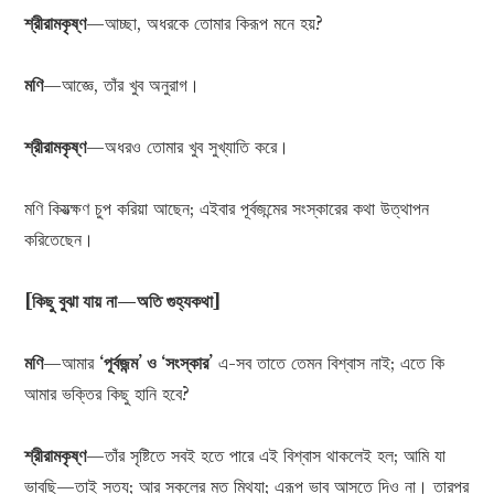
শ্রীরামকৃষ্ণ
—আচ্ছা, অধরকে তোমার কিরূপ মনে হয়?
মণি
—আজ্ঞে, তাঁর খুব অনুরাগ।
শ্রীরামকৃষ্ণ
—অধরও তোমার খুব সুখ্যাতি করে।
মণি কিয়ত্ক্ষণ চুপ করিয়া আছেন; এইবার পূর্বজন্মের সংস্কারের কথা উত্থাপন
করিতেছেন।
[কিছু বুঝা যায় না—অতি গুহ্যকথা]
মণি
—আমার
‘পূর্বজন্ম’ ও ‘সংস্কার’
এ-সব তাতে তেমন বিশ্বাস নাই; এতে কি
আমার ভক্তির কিছু হানি হবে?
শ্রীরামকৃষ্ণ
—তাঁর সৃষ্টিতে সবই হতে পারে এই বিশ্বাস থাকলেই হল; আমি যা
ভাবছি—তাই সত্য; আর সকলের মত মিথ্যা; এরূপ ভাব আসতে দিও না। তারপর