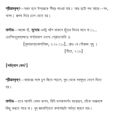
শ্রীরামকৃষ্ণ
—সরল হলে ঈশ্বরকে শীঘ্র পাওয়া যায়। আর দুটো পথ আছে—সৎ,
অসৎ। সত্পথ দিয়ে চলে যেতে হয়।
মাস্টার
—আজ্ঞে হাঁ,
সুতোর
একটু আঁশ থাকলে ছুঁচের ভিতর যাবে না।১…
এতস্মিন্নুখল্বক্ষরে গার্গ্যাকাশ ওতশ্চ প্রোতশ্চেতি ॥
[বৃহদারণ্যকোপনিষদ্‌, ৩।৮।১১]…শব্দঃ খে পৌরুষং নৃষু ।
[গীতা, ৭।৮]
[সর্বত্যাগ কেন?]
শ্রীরামকৃষ্ণ
—খাবারের সঙ্গে চুল জিবে পড়লে, মুখ থেকে সবসুদ্ধ ফেলে দিতে
হয়।
মাস্টার
—তবে আপনি যেমন বলেন, যিনি ভগবানদর্শন করেছেন, তাঁকে অসত্সঙ্গে
কিছু করতে পারে না। খুব জ্ঞানাগ্নিতে কলাগাছটা পর্যন্ত জ্বলে যায়।