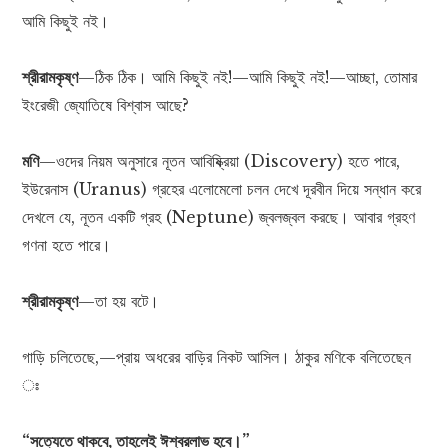
আমি কিছুই নই।
শ্রীরামকৃষ্ণ
—ঠিক ঠিক। আমি কিছুই নই!—আমি কিছুই নই!—আচ্ছা, তোমার
ইংরেজী জ্যোতিষে বিশ্বাস আছে?
মণি
—ওদের নিয়ম অনুসারে নূতন আবিষ্ক্রিয়া (Discovery) হতে পারে,
ইউরেনাস (Uranus) গ্রহের এলোমেলো চলন দেখে দূরবীন দিয়ে সন্ধান করে
দেখলে যে, নূতন একটি গ্রহ (Neptune) জ্বলজ্বল করছে। আবার গ্রহণ
গণনা হতে পারে।
শ্রীরামকৃষ্ণ
—তা হয় বটে।
গাড়ি চলিতেছে,—প্রায় অধরের বাড়ির নিকট আসিল। ঠাকুর মণিকে বলিতেছেন
ঃ
“সত্যেতে থাকবে, তাহলেই ঈশ্বরলাভ হবে।”