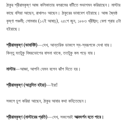
ঠাকুর শ্রীরামকৃষ্ণ আজ কলিকাতায় বলরামের বাটীতে শুভাগমন করিয়াছেন। মাস্টার
কাছে বসিয়া আছেন, রাখালও আছেন। ঠাকুরের ভাবাবেশ হইয়াছে। আজ জ্যৈষ্ঠ
কৃষ্ণা পঞ্চমী; সোমবার (১২ই আষাঢ়), ২৫শে জুন, ১৮৮৩ খ্রীষ্টাব্দ; বেলা প্রায় ৫টা
হইয়াছে।
শ্রীরামকৃষ্ণ (ভাবাবিষ্ট)
—দেখ, আন্তরিক ডাকলে স্ব-স্বরূপকে দেখা যায়।
কিন্তু যতটুকু বিষয়ভোগের বাসনা থাকে, ততটুকু কম পড়ে যায়।
মাস্টার
—আজ্ঞা, আপনি যেমন বলেন ঝাঁপ দিতে হয়।
শ্রীরামকৃষ্ণ (আনন্দিত হইয়া)
—ইয়া!
সকলে চুপ করিয়া আছেন, ঠাকুর আবার কথা কহিতেছেন।
শ্রীরামকৃষ্ণ (মাস্টারের প্রতি)
—দেখ, সকলেরই
আত্মদর্শন হতে পারে।