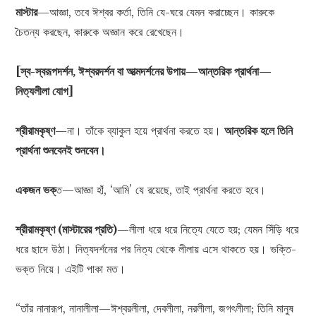
মাস্টার
—আজ্ঞা, তবে ঈশ্বর কর্তা, তিনি যে-ঘরে যেমন করাচ্ছেন। কারুকে
চৈতন্য করছেন, কারুকে অজ্ঞান করে রেখেছেন।
[স্ব-স্বরূপদর্শন, ঈশ্বরদর্শন বা আত্মদর্শনের উপায়—আন্তরিক প্রার্থনা—
নিত্যলীলা যোগ]
শ্রীরাম
কৃষ্ণ
—না। তাঁকে ব্যাকুল হয়ে প্রার্থনা করতে হয়।
আন্তরিক হলে তিনি
প্রার্থনা শুনবেনই শুনবেন।
একজন ভক্
ত—আজ্ঞা হাঁ, ‘আমি’ যে রয়েছে, তাই প্রার্থনা করতে হবে।
শ্রীরামকৃষ্ণ (মাস্টারের প্রতি)
—লীলা ধরে ধরে নিত্যে যেতে হয়; যেমন সিঁড়ি ধরে
ধরে ছাদে উঠা। নিত্যদর্শনের পর নিত্য থেকে লীলায় এসে থাকতে হয়। ভক্তি-
ভক্ত নিয়ে। এইটি পাকা মত।
“তাঁর নানারূপ, নানালীলা—ঈশ্বরলীলা, দেবলীলা, নরলীলা, জগৎলীলা; তিনি মানুষ