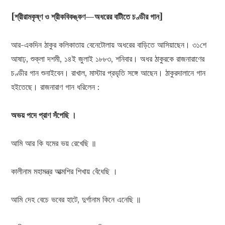
[শ্রীরামকৃষ্ণ ও শ্রীকবিকঙ্কণ—অধরের বাটীতে চণ্ডীর গান]
আর-একদিন ঠাকুর কলিকাতায় বেনেটোলায় অধরের বাড়িতে আসিয়াছেন। ৩১শে
আষাঢ়, শুক্লা দশমী, ১৪ই জুলাই ১৮৮৩, শনিবার। অধর ঠাকুরকে রাজনারাণের
চণ্ডীর গান শুনাইবেন। রাখাল, মাস্টার প্রভৃতি সঙ্গে আছেন। ঠাকুরদালানে গান
হইতেছে। রাজনারাণ গান ধরিলেন :
অভয় পদে প্রাণ সঁপেছি ।
আমি আর কি যমের ভয় রেখেছি ॥
কালীনাম মহামন্ত্র আত্মশির শিখায় বেঁধেছি ।
আমি দেহ বেচে ভবের হাটে, দুর্গানাম কিনে এনেছি ॥