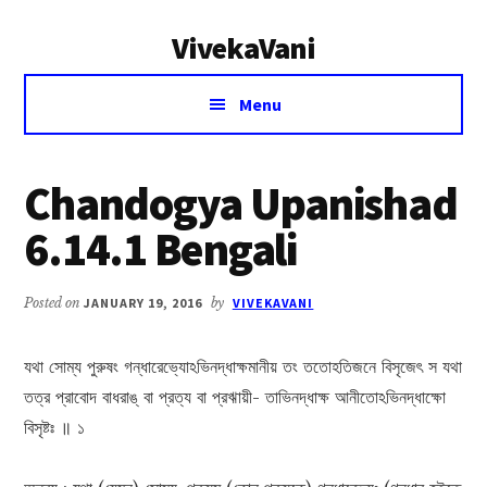
Additional
Skip
Skip
VivekaVani
to
to
menu
main
primary
Voice
content
sidebar
Menu
of
Vivekananda
Chandogya Upanishad
6.14.1 Bengali
Posted on
JANUARY 19, 2016
by
VIVEKAVANI
যথা সোম্য পুরুষং গন্ধারেভ্যোঽভিনদ্ধাক্ষমানীয় তং ততোহতিজনে বিসৃজেৎ স যথা
তত্র প্রাবোদ বাধরাঙ্ বা প্রত্য বা প্রঋায়ী- তাভিনদ্ধাক্ষ আনীতোঽভিনদ্ধাক্ষো
বিসৃষ্টঃ ॥ ১