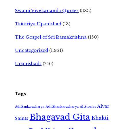
Swami Vivekananda Quotes
(383)
Taittiriya Upanishad
(13)
The Gospel of Sri Ramakrishna
(150)
Uncategorized
(1,951)
Upanishads
(746)
Tags
Alvar
Adi Shankaracharya
Adi Sankaracharya
AI Stories
Bhagavad Gita
Bhakti
Saints