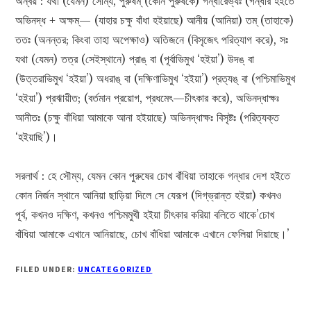
অন্বয় : যথা (যেমন) সোম্য, পুরুষম্ (কোন পুরুষকে) গন্ধারেভ্যঃ (গন্ধার হইতে
অভিনদ্ধ + অক্ষম্— (যাহার চক্ষু বাঁধা হইয়াছে) আনীয় (আনিয়া) তম্ (তাহাকে)
ততঃ (অনন্তর; কিংবা তাহা অপেক্ষাও) অতিজনে (বিসৃজেৎ পরিত্যাগ করে), সঃ
যথা (যেমন) তত্র (সেইস্থানে) প্রাঙ্ বা (পূর্বাভিমুখ ‘হইয়া’) উদঙ্‌ বা
(উত্তরাভিমুখ ‘হইয়া’) অধরাঙ্ বা (দক্ষিণাভিমুখ ‘হইয়া’) প্রত্যঙ্ বা (পশ্চিমাভিমুখ
‘হইয়া’) প্রঋায়ীত; (বর্তমান প্রয়োগ, প্রধমেৎ—চীৎকার করে), অভিনদ্ধাক্ষঃ
আনীতঃ (চক্ষু বাঁধিয়া আমাকে আনা হইয়াছে) অভিনদ্ধাক্ষঃ বিসৃষ্টঃ (পরিত্যক্ত
‘হইয়াছি’)।
সরলার্থ : হে সৌম্য, যেমন কোন পুরুষের চোখ বাঁধিয়া তাহাকে গন্ধার দেশ হইতে
কোন নির্জন স্থানে আনিয়া ছাড়িয়া দিলে সে যেরূপ (দিগ্‌ভ্রান্ত হইয়া) কখনও
পূর্ব, কখনও দক্ষিণ, কখনও পশ্চিমমুখী হইয়া চীৎকার করিয়া বলিতে থাকে’চোখ
বাঁধিয়া আমাকে এখানে আনিয়াছে, চোখ বাঁধিয়া আমাকে এখানে ফেলিয়া দিয়াছে।’
FILED UNDER:
UNCATEGORIZED