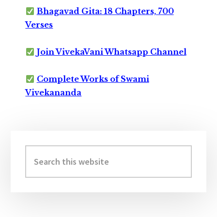
Bhagavad Gita: 18 Chapters, 700
Verses
Join VivekaVani Whatsapp Channel
Complete Works of Swami
Vivekananda
Primary
Sidebar
Search
this
website