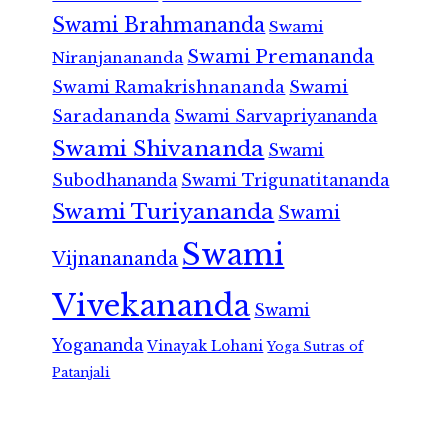
Swami Brahmananda
Swami
Swami Premananda
Niranjanananda
Swami Ramakrishnananda
Swami
Saradananda
Swami Sarvapriyananda
Swami Shivananda
Swami
Subodhananda
Swami Trigunatitananda
Swami Turiyananda
Swami
Swami
Vijnanananda
Vivekananda
Swami
Yogananda
Vinayak Lohani
Yoga Sutras of
Patanjali