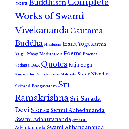
Complete
Buddhism
Yoga
Works of Swami
Vivekananda
Gautama
Buddha
Jnana Yoga
Karma
Hinduism
Poems
Yoga
Meditation
Mataji
Practical
Quotes
Raja Yoga
Vedanta
Q&A
Sister Nivedita
Ramana Maharshi
Ramakrishna Math
Sri
Srimad Bhagavatam
Ramakrishna
Sri Sarada
Devi
Stories
Swami Abhedananda
Swami Adbhutananda
Swami
Swami Akhandananda
Advaitananda