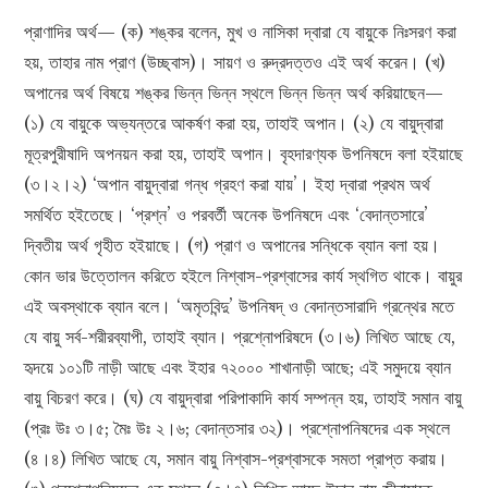
প্রাণাদির অর্থ— (ক) শঙ্কর বলেন, মুখ ও নাসিকা দ্বারা যে বায়ুকে নিঃসরণ করা
হয়, তাহার নাম প্রাণ (উচ্ছ্বাস)। সায়ণ ও রুদ্রদত্তও এই অর্থ করেন। (খ)
অপানের অর্থ বিষয়ে শঙ্কর ভিন্ন ভিন্ন স্থলে ভিন্ন ভিন্ন অর্থ করিয়াছেন—
(১) যে বায়ুকে অভ্যন্তরে আকর্ষণ করা হয়, তাহাই অপান। (২) যে বায়ুদ্বারা
মূত্রপুরীষাদি অপনয়ন করা হয়, তাহাই অপান। বৃহদারণ্যক উপনিষদে বলা হইয়াছে
(৩।২।২) ‘অপান বায়ুদ্বারা গন্ধ গ্রহণ করা যায়’। ইহা দ্বারা প্রথম অর্থ
সমর্থিত হইতেছে। ‘প্রশ্ন’ ও পরবর্তী অনেক উপনিষদে এবং ‘বেদান্তসারে’
দ্বিতীয় অর্থ গৃহীত হইয়াছে। (গ) প্রাণ ও অপানের সন্ধিকে ব্যান বলা হয়।
কোন ভার উত্তোলন করিতে হইলে নিশ্বাস-প্রশ্বাসের কার্য স্থগিত থাকে। বায়ুর
এই অবস্থাকে ব্যান বলে। ‘অমৃতবিন্দু’ উপনিষদ্ ও বেদান্তসারাদি গ্রন্থের মতে
যে বায়ু সর্ব-শরীরব্যাপী, তাহাই ব্যান। প্রশ্নোপরিষদে (৩।৬) লিখিত আছে যে,
হৃদয়ে ১০১টি নাড়ী আছে এবং ইহার ৭২০০০ শাখানাড়ী আছে; এই সমুদয়ে ব্যান
বায়ু বিচরণ করে। (ঘ) যে বায়ুদ্বারা পরিপাকাদি কার্য সম্পন্ন হয়, তাহাই সমান বায়ু
(প্রঃ উঃ ৩।৫; মৈঃ উঃ ২।৬; বেদান্তসার ৩২)। প্রশ্নোপনিষদের এক স্থলে
(৪।৪) লিখিত আছে যে, সমান বায়ু নিশ্বাস-প্রশ্বাসকে সমতা প্রাপ্ত করায়।