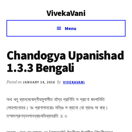
Additional
Skip
Skip
VivekaVani
to
to
menu
main
primary
Voice
content
sidebar
Menu
of
Vivekananda
Chandogya Upanishad
1.3.3 Bengali
Posted on
JANUARY 14, 2016
by
VIVEKAVANI
অথ খলু ব্যানমেবোদ্‌গীথমুপাসীত যদ্বৈ প্রাণিতি স প্রাণো ষদপানিতি
সোহপানোহথ। যঃ প্রাণাপানয়োঃ সন্ধিঃ স ব্যানো যো ব্যানঃ সা বাক্।
তস্মাদপ্রাণন্ননপানন্বাচমভিব্যাহরতি ॥ ৩