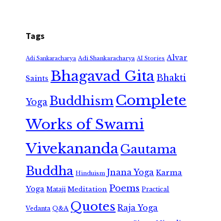
Tags
Alvar
Adi Shankaracharya
Adi Sankaracharya
AI Stories
Bhagavad Gita
Bhakti
Saints
Complete
Buddhism
Yoga
Works of Swami
Vivekananda
Gautama
Buddha
Jnana Yoga
Karma
Hinduism
Poems
Yoga
Meditation
Mataji
Practical
Quotes
Raja Yoga
Vedanta
Q&A