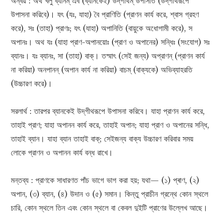
অন্বয় : অথ খলু ব্যানম্ এব (ব্যানকেই) উদ্‌গীথম্ উপাসীত (উদ্‌গীথরূপে
উপাসনা করিবে)। যৎ (যঃ, যাহা) বৈ প্রাণিতি (প্রাণন কার্য করে, শ্বাস গ্রহণ
করে), সঃ (তাহা) প্রাণঃ; যৎ (যাহা) অপানিতি (বায়ুকে অধোগামী করে), স
অপানঃ। অথ যঃ (যাহা প্রাণ-অপানয়োঃ (প্রাণ ও অপানের) সন্ধিঃ (সংযোগ) সঃ
ব্যানঃ। যঃ ব্যানঃ, সা (তাহা) বাক্। তস্মাৎ (সেই জন্য) অপ্রাণন্ (প্রাণন কার্য
না করিয়া) অনপানন্ (অপান কার্য না করিয়া) বাচম্ (বাক্যকে) অভিব্যাহরতি
(উচ্চারণ করে)।
সরলার্থ : তারপর ব্যানকেই উদ্‌গীথরূপে উপাসনা করিবে। যাহা প্রাণন কার্য করে,
তাহাই প্রাণ; যাহা অপানন কার্য করে, তাহাই অপান; যাহা প্রাণ ও অপানের সন্ধি,
তাহাই ব্যান। যাহা ব্যান তাহাই বাক্; সেইজন্য বাক্য উচ্চারণ করিবার সময়
লোকে প্রাণন ও অপানন কার্য বন্ধ রাখে।
মন্তব্য : প্রাণকে সাধারণত পাঁচ ভাগে ভাগ করা হয়; যথা— (১) প্ৰাণ, (২)
অপান, (৩) ব্যান, (৪) উদান ও (৫) সমান। কিন্তু প্রাচীন গ্রন্থে কোন স্থলে
চারি, কোন স্থলে তিন এবং কোন স্থলে বা কেবল দুইটি প্রাণের উল্লেখ আছে।