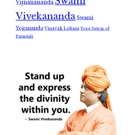
Swami
Vijnanananda
Vivekananda
Swami
Yogananda
Vinayak Lohani
Yoga Sutras of
Patanjali