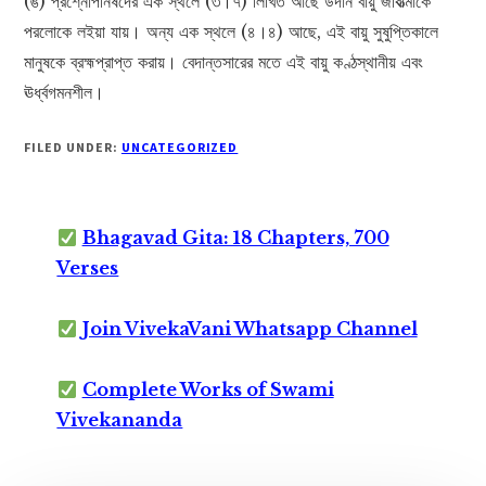
(ঙ) প্রশ্নোপনিষদের এক স্থলে (৩।৭) লিখিত আছে উদান বায়ু জীবাত্মাকে
পরলোকে লইয়া যায়। অন্য এক স্থলে (৪।৪) আছে, এই বায়ু সুষুপ্তিকালে
মানুষকে ব্রহ্মপ্রাপ্ত করায়। বেদান্তসারের মতে এই বায়ু কণ্ঠস্থানীয় এবং
ঊর্ধ্বগমনশীল।
FILED UNDER:
UNCATEGORIZED
Bhagavad Gita: 18 Chapters, 700
Verses
Join VivekaVani Whatsapp Channel
Complete Works of Swami
Vivekananda