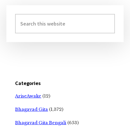
Primary
Sidebar
Search
this
website
Categories
AriseAwake
(12)
Bhagavad Gita
(1,372)
Bhagavad Gita Bengali
(653)