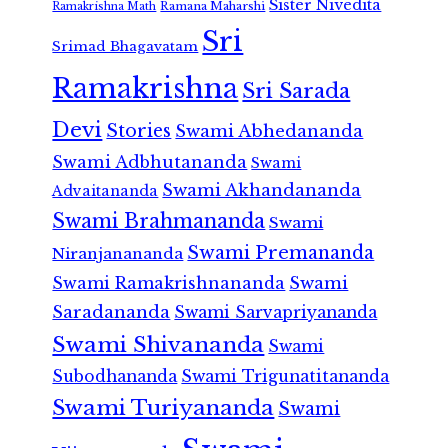
Sister Nivedita
Ramana Maharshi
Ramakrishna Math
Sri
Srimad Bhagavatam
Ramakrishna
Sri Sarada
Devi
Stories
Swami Abhedananda
Swami Adbhutananda
Swami
Swami Akhandananda
Advaitananda
Swami Brahmananda
Swami
Swami Premananda
Niranjanananda
Swami Ramakrishnananda
Swami
Saradananda
Swami Sarvapriyananda
Swami Shivananda
Swami
Subodhananda
Swami Trigunatitananda
Swami Turiyananda
Swami